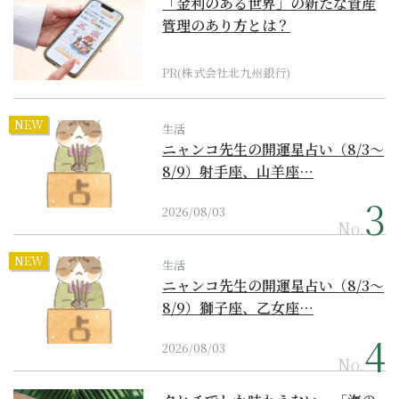
「金利のある世界」の新たな資産
管理のあり方とは？
PR(株式会社北九州銀行)
NEW
生活
ニャンコ先生の開運星占い（8/3～
8/9）射手座、山羊座…
2026/08/03
No.
NEW
生活
ニャンコ先生の開運星占い（8/3～
8/9）獅子座、乙女座…
2026/08/03
No.