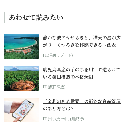
あわせて読みたい
静かな波のせせらぎと、満天の星が広
がり、くつろぎを体感できる『西表島
ホテル by...
PR(星野リゾート)
鹿児島県産の芋のみを用いて造られて
いる濵田酒造の本格焼酎
PR(濵田酒造)
「金利のある世界」の新たな資産管理
のあり方とは？
PR(株式会社北九州銀行)