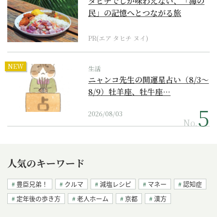
タヒチでしか味わえない、「海の
民」の記憶へとつながる旅
PR(エア タヒチ ヌイ)
NEW
生活
ニャンコ先生の開運星占い（8/3～
8/9）牡羊座、牡牛座…
2026/08/03
No.
人気のキーワード
豊臣兄弟！
クルマ
減塩レシピ
マネー
認知症
定年後の歩き方
老人ホーム
京都
漢方