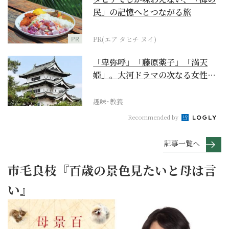
民」の記憶へとつながる旅
PR
PR(エア タヒチ ヌイ)
「卑弥呼」「藤原薬子」「満天
姫」。大河ドラマの次なる女性主
人公を勝手に考察【豊臣...
趣味･教養
Recommended by
記事一覧へ
市毛良枝『百歳の景色見たいと母は言
い』