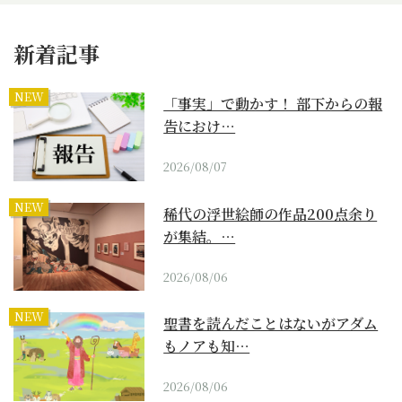
新着記事
NEW
「事実」で動かす！ 部下からの報
告におけ…
2026/08/07
NEW
稀代の浮世絵師の作品200点余り
が集結。…
2026/08/06
NEW
聖書を読んだことはないがアダム
もノアも知…
2026/08/06