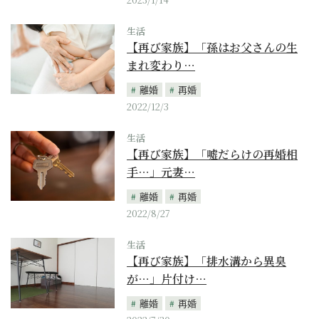
生活
【再び家族】「孫はお父さんの生
まれ変わり…
離婚
再婚
2022/12/3
生活
【再び家族】「嘘だらけの再婚相
手…」元妻…
離婚
再婚
2022/8/27
生活
【再び家族】「排水溝から異臭
が…」片付け…
離婚
再婚