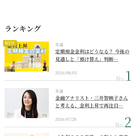
ランキング
NEW
生活
定期預金金利はどうなる？ 今後の
見通しと「預け替え」判断…
2026/08/03
No.
生活
金融アナリスト・三井智映子さん
と考える、金利上昇で再注目…
PR
2026/07/28
No.