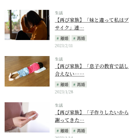
生活
【再び家族】「妹と違って私はブ
サイク」連…
離婚
再婚
2023/2/11
生活
【再び家族】「息子の教育で話し
合えない……
離婚
再婚
2023/1/28
生活
【再び家族】「子作りしたいから
謝ってきた…
離婚
再婚
2023/1/14