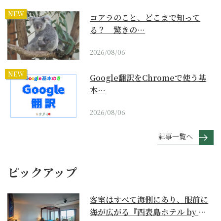
NEW
コアラのこと、どこまで知って
る？ 驚きの…
2026/08/06
NEW
Google翻訳をChromeで使う基
本…
2026/08/06
記事一覧へ
ピックアップ
客室はすべて海側にあり、眼前に
海が広がる『西表島ホテル by 星