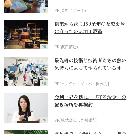
野リゾート』
PR
PR(星野リゾート)
創業から続く150余年の歴史を今
に守っている濵田酒造
PR
PR(濵田酒造)
最先端の技術と技術者たちの熱い
気持ちによって作られているオー
ダーメイド補聴器
PR
PR(ソノヴァ・ジャパン株式会社)
金利上昇を機に、『守るお金』の
置き場所を再検討
PR
PR(株式会社北九州銀行)
タヒチでしか味わえない、「海の