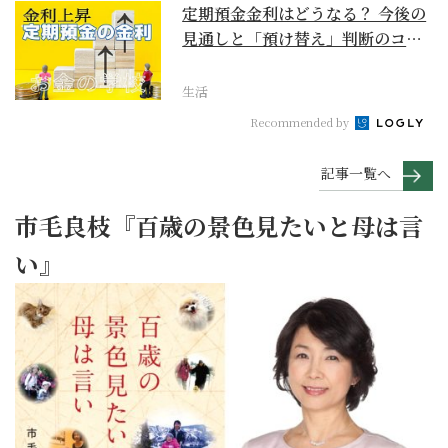
定期預金金利はどうなる？ 今後の
見通しと「預け替え」判断のコツ
【お金の学校】
生活
Recommended by
記事一覧へ
市毛良枝『百歳の景色見たいと母は言
い』