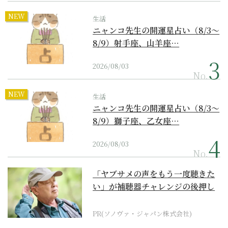
NEW
生活
ニャンコ先生の開運星占い（8/3～
8/9）射手座、山羊座…
2026/08/03
No.
NEW
生活
ニャンコ先生の開運星占い（8/3～
8/9）獅子座、乙女座…
2026/08/03
No.
「ヤブサメの声をもう一度聴きた
い」が補聴器チャレンジの後押し
に
PR(ソノヴァ・ジャパン株式会社)