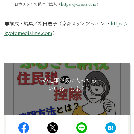
日本クレアス税理士法人（
https://j-creas.com
）
●構成・編集／松田慶子（京都メディアライン ・
https://
kyotomedialine.com
）
この記事が気に入ったら
いいね！しよう