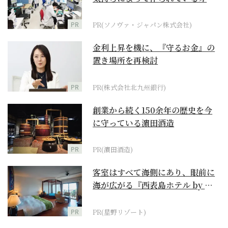
ダーメイド補聴器
PR
PR(ソノヴァ・ジャパン株式会社)
金利上昇を機に、『守るお金』の
置き場所を再検討
PR
PR(株式会社北九州銀行)
創業から続く150余年の歴史を今
に守っている濵田酒造
PR
PR(濵田酒造)
客室はすべて海側にあり、眼前に
海が広がる『西表島ホテル by 星
野リゾート』
PR
PR(星野リゾート)