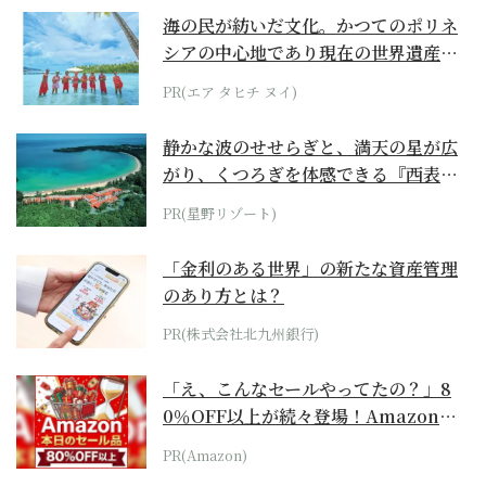
海の民が紡いだ文化。かつてのポリネ
シアの中心地であり現在の世界遺産か
らみえてくる...
PR(エア タヒチ ヌイ)
静かな波のせせらぎと、満天の星が広
がり、くつろぎを体感できる『西表島
ホテル by...
PR(星野リゾート)
「金利のある世界」の新たな資産管理
のあり方とは？
PR(株式会社北九州銀行)
「え、こんなセールやってたの？」8
0％OFF以上が続々登場！Amazonの
本気が...
PR(Amazon)