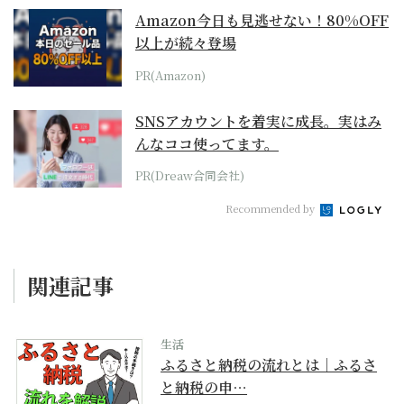
Amazon今日も見逃せない！80%OFF
以上が続々登場
PR(Amazon)
SNSアカウントを着実に成長。実はみ
んなココ使ってます。
PR(Dreaw合同会社)
Recommended by
関連記事
生活
ふるさと納税の流れとは｜ふるさ
と納税の申…