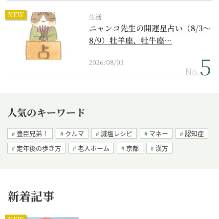
NEW
生活
ニャンコ先生の開運星占い（8/3～
8/9）牡羊座、牡牛座…
2026/08/03
No.
人気のキーワード
豊臣兄弟！
クルマ
減塩レシピ
マネー
認知症
定年後の歩き方
老人ホーム
京都
漢方
新着記事