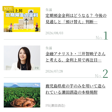
NEW
生活
定期預金金利はどうなる？ 今後の
見通しと「預け替え」判断…
2026/08/03
No.
生活
金融アナリスト・三井智映子さん
と考える、金利上昇で再注目…
PR
2026/07/28
No.
鹿児島県産の芋のみを用いて造ら
れている濵田酒造の本格焼酎
PR(濵田酒造)