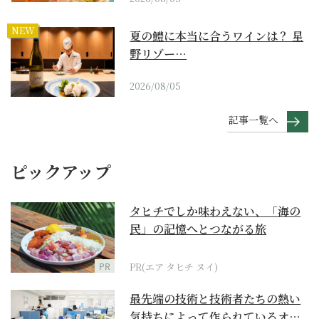
NEW
夏の鱧に本当に合うワインは？ 星
野リゾー…
2026/08/05
記事一覧へ
ピックアップ
タヒチでしか味わえない、「海の
民」の記憶へとつながる旅
PR
PR(エア タヒチ ヌイ)
最先端の技術と技術者たちの熱い
気持ちによって作られているオー