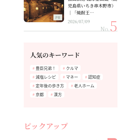
児島県いちき串木野市）
｜「焼酎王…
PR
2026/07/09
No.
人気のキーワード
豊臣兄弟！
クルマ
減塩レシピ
マネー
認知症
定年後の歩き方
老人ホーム
京都
漢方
ピックアップ