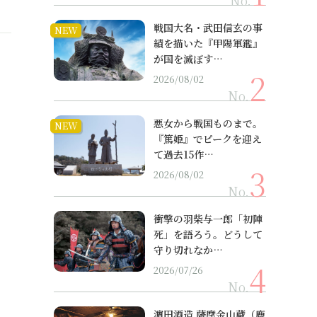
No.
戦国大名・武田信玄の事
NEW
績を描いた『甲陽軍鑑』
が国を滅ぼす…
2026/08/02
No.
悪女から戦国ものまで。
NEW
『篤姫』でピークを迎え
て過去15作…
2026/08/02
No.
衝撃の羽柴与一郎「初陣
死」を語ろう。どうして
守り切れなか…
2026/07/26
No.
濵田酒造 薩摩金山蔵（鹿