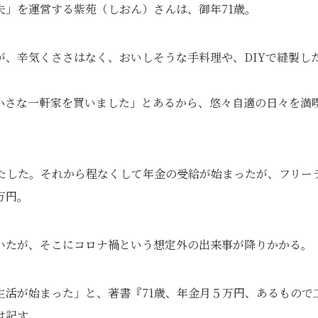
夫」を運営する紫苑（しおん）さんは、御年71歳。
、辛気くささはなく、おいしそうな手料理や、DIYで縫製し
小さな一軒家を買いました」とあるから、悠々自適の日々を満
果たした。それから程なくして年金の受給が始まったが、フリー
万円。
いたが、そこにコロナ禍という想定外の出来事が降りかかる。
生活が始まった」と、著書『71歳、年金月５万円、あるもので
は記す。