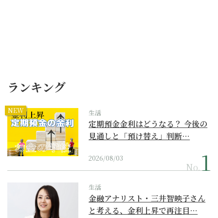
ランキング
NEW
生活
定期預金金利はどうなる？ 今後の
見通しと「預け替え」判断…
2026/08/03
No.
生活
金融アナリスト・三井智映子さん
と考える、金利上昇で再注目…