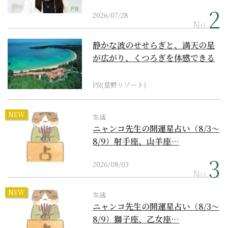
PR
2026/07/28
No.
静かな波のせせらぎと、満天の星
が広がり、くつろぎを体感できる
『西表島ホテル by...
PR(星野リゾート)
NEW
生活
ニャンコ先生の開運星占い（8/3～
8/9）射手座、山羊座…
2026/08/03
No.
NEW
生活
ニャンコ先生の開運星占い（8/3～
8/9）獅子座、乙女座…