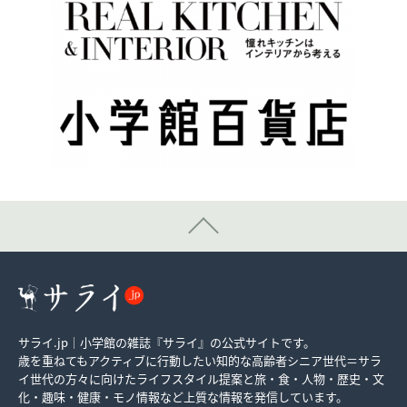
サライ.jp｜小学館の雑誌『サライ』の公式サイトです。
歳を重ねてもアクティブに行動したい知的な高齢者シニア世代＝サラ
イ世代の方々に向けたライフスタイル提案と旅・食・人物・歴史・文
化・趣味・健康・モノ情報など上質な情報を発信しています。