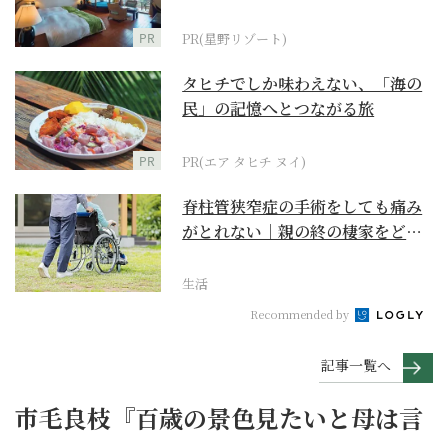
野リゾート』
PR
PR(星野リゾート)
タヒチでしか味わえない、「海の
民」の記憶へとつながる旅
PR
PR(エア タヒチ ヌイ)
脊柱管狭窄症の手術をしても痛み
がとれない｜親の終の棲家をどう
選ぶ？【２】
生活
Recommended by
記事一覧へ
市毛良枝『百歳の景色見たいと母は言