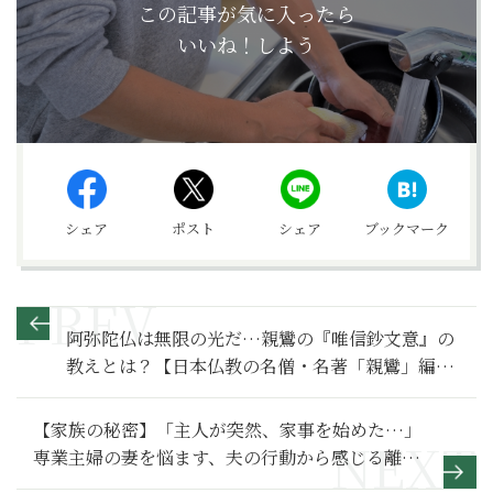
この記事が気に入ったら
いいね！しよう
シェア
ポスト
シェア
ブックマーク
阿弥陀仏は無限の光だ…親鸞の『唯信鈔文意』の
教えとは？【日本仏教の名僧・名著「親鸞」編
（２）】
【家族の秘密】「主人が突然、家事を始めた…」
専業主婦の妻を悩ます、夫の行動から感じる離婚
への予兆～その２～