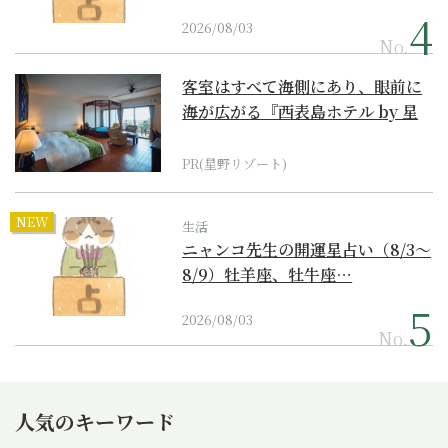
2026/08/03
No.
客室はすべて海側にあり、眼前に
海が広がる『西表島ホテル by 星
野リゾート』
PR(星野リゾート)
NEW
生活
ニャンコ先生の開運星占い（8/3～
8/9）牡羊座、牡牛座…
2026/08/03
No.
人気のキーワード