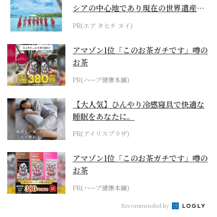
シアの中心地であり現在の世界遺産か
らみえてくる...
PR(エア タヒチ ヌイ)
アマゾン1位「このお茶ガチです」噂の
お茶
PR(ハーブ健康本舗)
【大人気】ひんやり冷感寝具で快適な
睡眠をあなたに。
PR(アイリスプラザ)
アマゾン1位「このお茶ガチです」噂の
お茶
PR(ハーブ健康本舗)
Recommended by