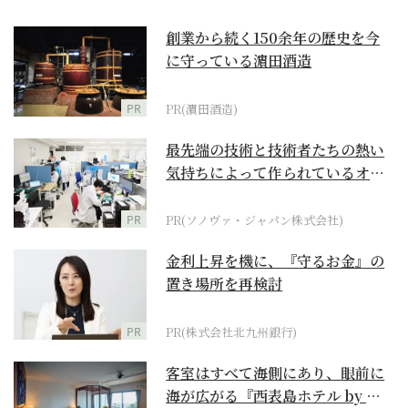
創業から続く150余年の歴史を今
に守っている濵田酒造
PR
PR(濵田酒造)
最先端の技術と技術者たちの熱い
気持ちによって作られているオー
ダーメイド補聴器
PR
PR(ソノヴァ・ジャパン株式会社)
金利上昇を機に、『守るお金』の
置き場所を再検討
PR
PR(株式会社北九州銀行)
客室はすべて海側にあり、眼前に
海が広がる『西表島ホテル by 星