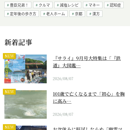
豊臣兄弟！
クルマ
減塩レシピ
マネー
認知症
定年後の歩き方
老人ホーム
京都
漢方
新着記事
NEW
『サライ』9月号大特集は「『鉄
道』大図鑑…
2026/08/07
NEW
101歳で亡くなるまで「初心」を胸
に高み…
2026/08/07
NEW
お盆休みに肝試しならぬ「幽霊ツ