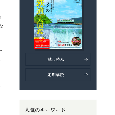
和
な
て
試し読み
し
定期購読
ん
」
人気のキーワード