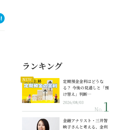
ランキング
NEW
定期預金金利はどうな
る？ 今後の見通しと「預
け替え」判断…
2026/08/03
No.
金融アナリスト・三井智
映子さんと考える、金利