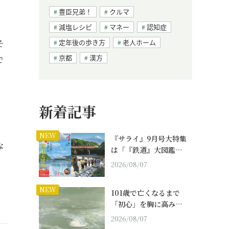
豊臣兄弟！
クルマ
減塩レシピ
マネー
認知症
そ
定年後の歩き方
老人ホーム
京都
漢方
で
新着記事
NEW
『サライ』9月号大特集
な
は「『鉄道』大図鑑…
2026/08/07
NEW
101歳で亡くなるまで
「初心」を胸に高み…
2026/08/07