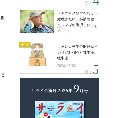
No.
「ヤブサメの声をもう一
社員
度聴きたい」が補聴器チ
ャレンジの後押しに
PR(ソノヴァ・ジャパン株
式会社)
NEW
ニャンコ先生の開運星占
い（8/3～8/9）牡羊座、
牡牛座…
2026/08/03
No.
自信
9
サライ最新号
2026年
月号
ま