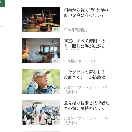
創業から続く150余年の
歴史を今に守っている濵
田酒造
PR
PR(濵田酒造)
客室はすべて海側にあ
り、眼前に海が広がる
『西表島ホテル by 星野
リゾート』
PR
PR(星野リゾート)
「ヤブサメの声をもう一
度聴きたい」が補聴器チ
ャレンジの後押しに
PR(ソノヴァ・ジャパン株
PR
式会社)
最先端の技術と技術者た
ちの熱い気持ちによって
作られているオーダーメ
PR(ソノヴァ・ジャパン株
イド補聴器
PR
式会社)