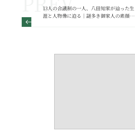
13人の合議制の一人、八田知家が辿った生
涯と人物像に迫る｜謎多き御家人の素顔と
は？【日本史人物伝】