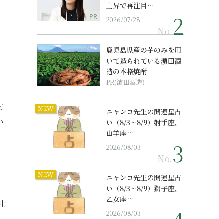
上昇で再注目…
PR
2026/07/28
No.
鹿児島県産の芋のみを用
いて造られている濵田酒
造の本格焼酎
PR(濵田酒造)
。
対
NEW
ニャンコ先生の開運星占
い
い（8/3～8/9）射手座、
山羊座…
2026/08/03
No.
NEW
ニャンコ先生の開運星占
い（8/3～8/9）獅子座、
乙女座…
社
2026/08/03