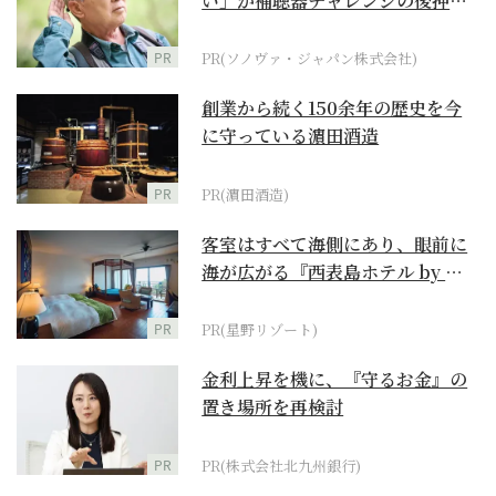
い」が補聴器チャレンジの後押し
に
PR
PR(ソノヴァ・ジャパン株式会社)
創業から続く150余年の歴史を今
に守っている濵田酒造
PR
PR(濵田酒造)
客室はすべて海側にあり、眼前に
海が広がる『西表島ホテル by 星
野リゾート』
PR
PR(星野リゾート)
金利上昇を機に、『守るお金』の
置き場所を再検討
PR
PR(株式会社北九州銀行)