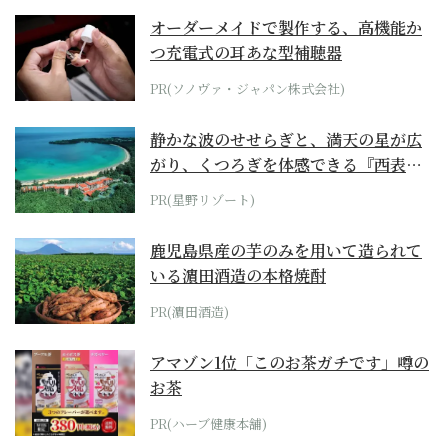
オーダーメイドで製作する、高機能か
つ充電式の耳あな型補聴器
PR(ソノヴァ・ジャパン株式会社)
静かな波のせせらぎと、満天の星が広
がり、くつろぎを体感できる『西表島
ホテル by...
PR(星野リゾート)
鹿児島県産の芋のみを用いて造られて
いる濵田酒造の本格焼酎
PR(濵田酒造)
アマゾン1位「このお茶ガチです」噂の
お茶
PR(ハーブ健康本舗)