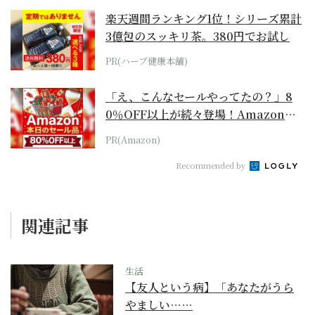
楽天週間ランキング1位！シリーズ累計
3億包のスッキリ茶。380円でお試し
PR(ハーブ健康本舗)
「え、こんなセールやってたの？」8
0％OFF以上が続々登場！Amazonの
本気が...
PR(Amazon)
Recommended by
関連記事
生活
【友人という病】「あなたがうら
やましい……