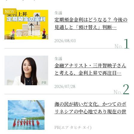
NEW
生活
定期預金金利はどうなる？ 今後の
見通しと「預け替え」判断…
2026/08/03
No.
生活
金融アナリスト・三井智映子さん
と考える、金利上昇で再注目…
PR
2026/07/28
No.
海の民が紡いだ文化。かつてのポ
リネシアの中心地であり現在の世
界遺産からみえてくる...
PR(エア タヒチ ヌイ)