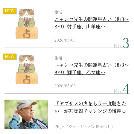
NEW
生活
ニャンコ先生の開運星占い（8/3～
8/9）射手座、山羊座…
2026/08/03
No.
NEW
生活
ニャンコ先生の開運星占い（8/3～
8/9）獅子座、乙女座…
2026/08/03
No.
「ヤブサメの声をもう一度聴きた
い」が補聴器チャレンジの後押し
に
PR(ソノヴァ・ジャパン株式会社)