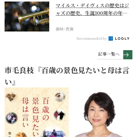
マイルス・デイヴィスの歴史はジ
ャズの歴史。生誕100周年の年に
再確認するべき多大...
趣味･教養
Recommended by
記事一覧へ
市毛良枝『百歳の景色見たいと母は言
い』