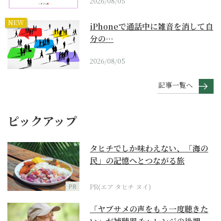
2026/08/05
NEW
iPhoneで通話中に雑音を消して自
分の…
2026/08/05
記事一覧へ
ピックアップ
タヒチでしか味わえない、「海の
民」の記憶へとつながる旅
PR
PR(エア タヒチ ヌイ)
「ヤブサメの声をもう一度聴きた