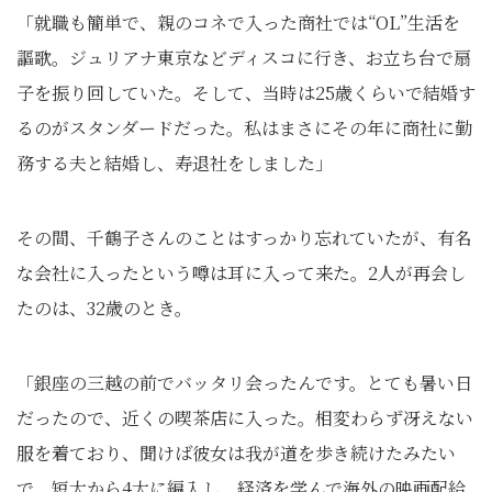
「就職も簡単で、親のコネで入った商社では“OL”生活を
謳歌。ジュリアナ東京などディスコに行き、お立ち台で扇
子を振り回していた。そして、当時は25歳くらいで結婚す
るのがスタンダードだった。私はまさにその年に商社に勤
務する夫と結婚し、寿退社をしました」
その間、千鶴子さんのことはすっかり忘れていたが、有名
な会社に入ったという噂は耳に入って来た。2人が再会し
たのは、32歳のとき。
「銀座の三越の前でバッタリ会ったんです。とても暑い日
だったので、近くの喫茶店に入った。相変わらず冴えない
服を着ており、聞けば彼女は我が道を歩き続けたみたい
で、短大から4大に編入し、経済を学んで海外の映画配給