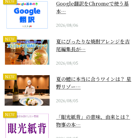
NEW
Google翻訳をChromeで使う基
本…
2026/08/06
NEW
夏にぴったりな焼酎アレンジを吉
尾編集長が…
2026/08/05
NEW
夏の鱧に本当に合うワインは？ 星
野リゾー…
2026/08/05
NEW
「眼光紙背」の意味、由来とは？
物事の本…