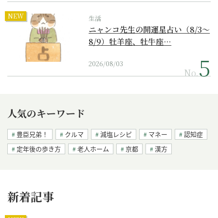
NEW
生活
ニャンコ先生の開運星占い（8/3～
8/9）牡羊座、牡牛座…
2026/08/03
No.
人気のキーワード
豊臣兄弟！
クルマ
減塩レシピ
マネー
認知症
定年後の歩き方
老人ホーム
京都
漢方
新着記事