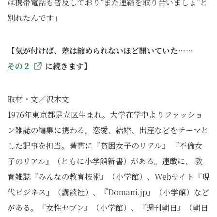
は携帯電話も普及しており“また連絡を取り合いましょ”と
別れたんです」
【気が付けば、差は縮められないほど開いていた……
その２
に続きます】
取材・文／沢木文
1976年東京都足立区生まれ。大学在学中よりファッショ
ン雑誌の編集に携わる。恋愛、結婚、出産などをテーマと
した記事を担当。著書に『貧困女子のリアル』 『不倫女
子のリアル』（ともに小学館新書）がある。連載に、 教
育雑誌『みんなの教育技術』（小学館）、Webサイト『現
代ビジネス』（講談社）、『Domani.jp』（小学館）など
がある。『女性セブン』（小学館）、『週刊朝日』（朝日