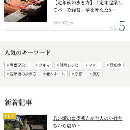
【定年後の歩き方】「定年起業し
てバーを経営」夢を叶えた6…
2026/07/26
No.
人気のキーワード
豊臣兄弟！
クルマ
減塩レシピ
マネー
認知症
定年後の歩き方
老人ホーム
京都
漢方
新着記事
NEW
若い頃の豊臣秀吉が主人の小姓た
ちから虐め…