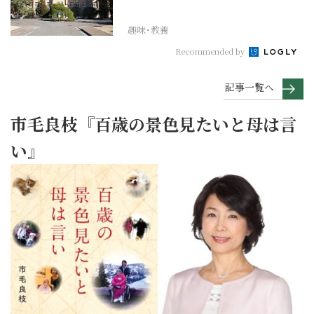
れその上お国のため...
趣味･教養
Recommended by
記事一覧へ
市毛良枝『百歳の景色見たいと母は言
い』