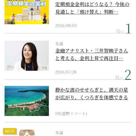
定期預金金利はどうなる？ 今後の
見通しと「預け替え」判断…
2026/08/03
No.
生活
金融アナリスト・三井智映子さん
と考える、金利上昇で再注目…
PR
2026/07/28
No.
静かな波のせせらぎと、満天の星
が広がり、くつろぎを体感できる
『西表島ホテル by...
PR(星野リゾート)
NEW
生活