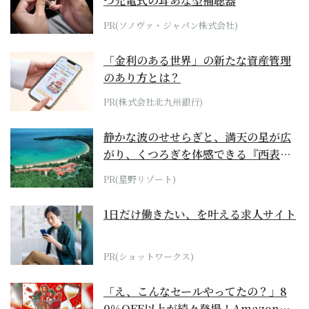
つ充電式の耳あな型補聴器
PR(ソノヴァ・ジャパン株式会社)
「金利のある世界」の新たな資産管理
のあり方とは？
PR(株式会社北九州銀行)
静かな波のせせらぎと、満天の星が広
がり、くつろぎを体感できる『西表島
ホテル by...
PR(星野リゾート)
1日だけ働きたい、を叶える求人サイト
PR(ショットワークス)
「え、こんなセールやってたの？」8
0％OFF以上が続々登場！Amazonの