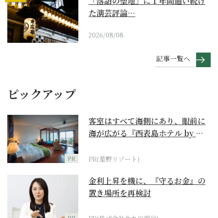
「落語の聖地」に１年間通い続け
た演芸評論…
2026/08/08
記事一覧へ
ピックアップ
客室はすべて海側にあり、眼前に
海が広がる『西表島ホテル by 星
野リゾート』
PR
PR(星野リゾート)
金利上昇を機に、『守るお金』の
置き場所を再検討
PR