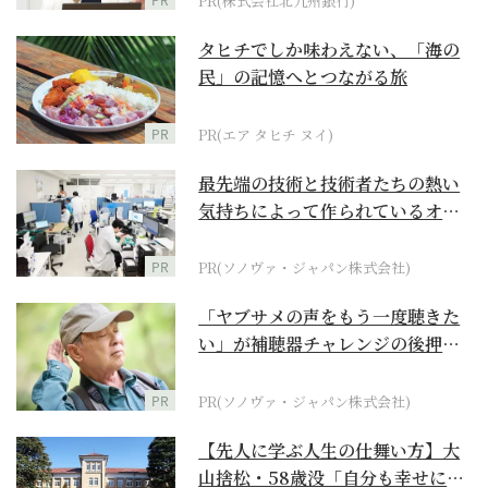
PR(株式会社北九州銀行)
タヒチでしか味わえない、「海の
民」の記憶へとつながる旅
PR
PR(エア タヒチ ヌイ)
最先端の技術と技術者たちの熱い
気持ちによって作られているオー
ダーメイド補聴器
PR
PR(ソノヴァ・ジャパン株式会社)
「ヤブサメの声をもう一度聴きた
い」が補聴器チャレンジの後押し
に
PR
PR(ソノヴァ・ジャパン株式会社)
【先人に学ぶ人生の仕舞い方】大
山捨松・58歳没「自分も幸せにな