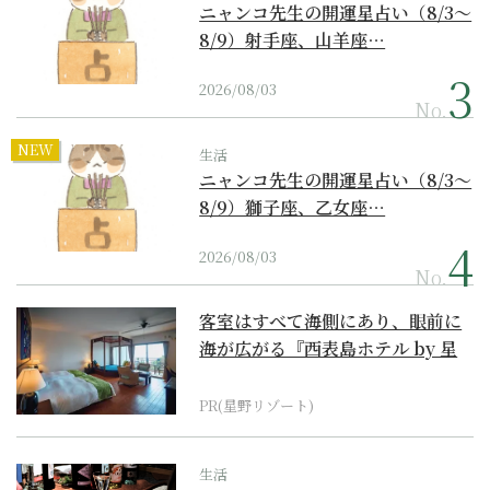
ニャンコ先生の開運星占い（8/3～
8/9）射手座、山羊座…
2026/08/03
No.
NEW
生活
ニャンコ先生の開運星占い（8/3～
8/9）獅子座、乙女座…
2026/08/03
No.
客室はすべて海側にあり、眼前に
海が広がる『西表島ホテル by 星
野リゾート』
PR(星野リゾート)
生活