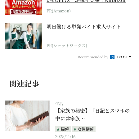
本気が...
PR(Amazon)
明日働ける単発バイト求人サイト
PR(ショットワークス)
Recommended by
関連記事
生活
【家族の秘密】「日記とスマホの
中には家族…
探偵
女性探偵
2025/11/16