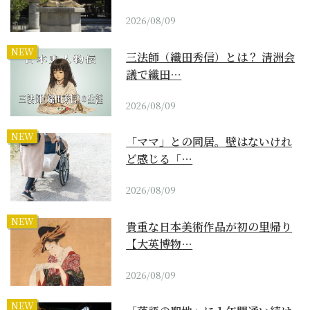
2026/08/09
NEW
三法師（織田秀信）とは？ 清洲会
議で織田…
2026/08/09
NEW
「ママ」との同居。壁はないけれ
ど感じる「…
2026/08/09
NEW
貴重な日本美術作品が初の里帰り
【大英博物…
2026/08/09
NEW