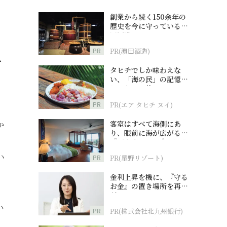
創業から続く150余年の
歴史を今に守っている濵
田酒造
PR
PR(濵田酒造)
て
タヒチでしか味わえな
い、「海の民」の記憶へ
とつながる旅
PR
PR(エア タヒチ ヌイ)
客室はすべて海側にあ
か
り、眼前に海が広がる
。
『西表島ホテル by 星野
リゾート』
い
PR
PR(星野リゾート)
金利上昇を機に、『守る
お金』の置き場所を再検
討
い
PR
PR(株式会社北九州銀行)