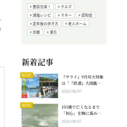
豊臣兄弟！
クルマ
減塩レシピ
マネー
認知症
ン
定年後の歩き方
老人ホーム
が
京都
漢方
い
新着記事
NEW
『サライ』9月号大特集
は「『鉄道』大図鑑…
2026/08/07
NEW
101歳で亡くなるまで
「初心」を胸に高み…
2026/08/07