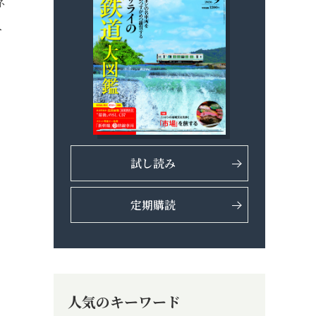
ネ
人
試し読み
定期購読
く
人気のキーワード