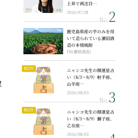
上昇で再注目…
PR
2026/07/28
No.
鹿児島県産の芋のみを用
いて造られている濵田酒
造の本格焼酎
PR(濵田酒造)
NEW
ニャンコ先生の開運星占
い（8/3～8/9）射手座、
解
山羊座…
2026/08/03
No.
NEW
ニャンコ先生の開運星占
い（8/3～8/9）獅子座、
乙女座…
2026/08/03