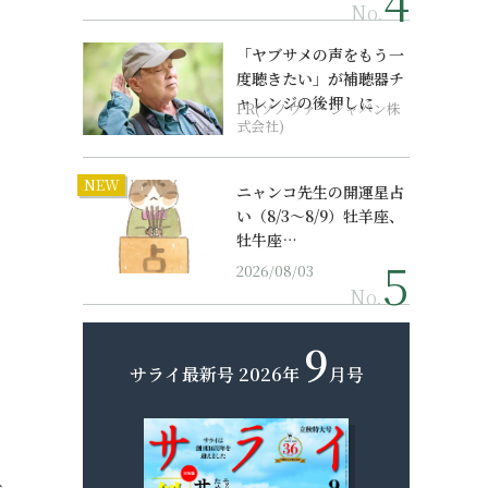
No.
「ヤブサメの声をもう一
度聴きたい」が補聴器チ
ャレンジの後押しに
PR(ソノヴァ・ジャパン株
式会社)
NEW
ニャンコ先生の開運星占
い（8/3～8/9）牡羊座、
牡牛座…
2026/08/03
No.
9
サライ最新号
2026年
月号