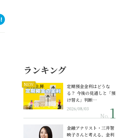
ランキング
NEW
定期預金金利はどうな
る？ 今後の見通しと「預
け替え」判断…
2026/08/03
No.
金融アナリスト・三井智
映子さんと考える、金利