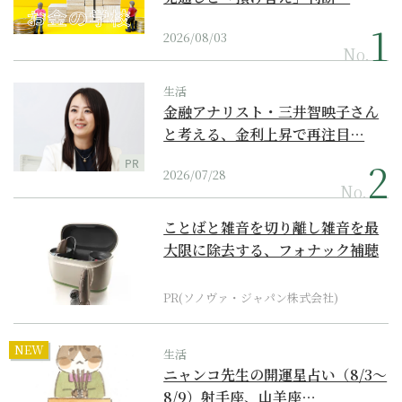
2026/08/03
No.
生活
金融アナリスト・三井智映子さん
と考える、金利上昇で再注目…
PR
2026/07/28
No.
ことばと雑音を切り離し雑音を最
大限に除去する、フォナック補聴
器の最上位モデル
PR(ソノヴァ・ジャパン株式会社)
NEW
生活
ニャンコ先生の開運星占い（8/3～
8/9）射手座、山羊座…