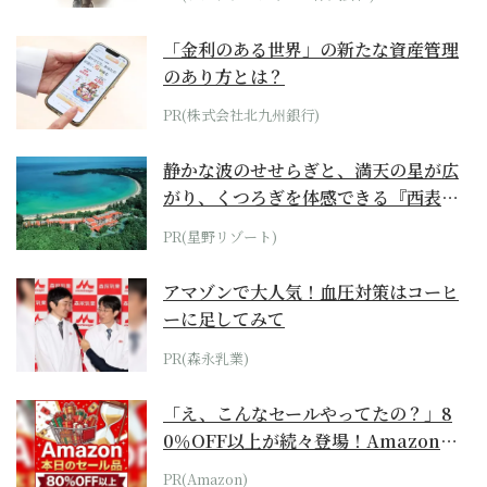
「金利のある世界」の新たな資産管理
のあり方とは？
PR(株式会社北九州銀行)
静かな波のせせらぎと、満天の星が広
がり、くつろぎを体感できる『西表島
ホテル by...
PR(星野リゾート)
アマゾンで大人気！血圧対策はコーヒ
ーに足してみて
PR(森永乳業)
「え、こんなセールやってたの？」8
0％OFF以上が続々登場！Amazonの
本気が...
PR(Amazon)