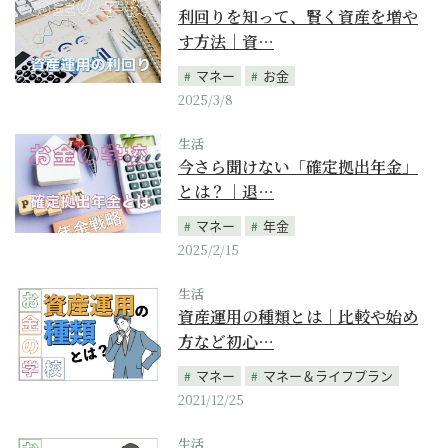
利回りを知って、賢く資産を増や
す方法｜資…
マネー
お金
2025/3/8
生活
今さら聞けない「確定拠出年金」
とは？｜退…
マネー
年金
2025/2/15
生活
資産運用の種類とは｜比較や始め
方など初心…
マネー
マネー＆ライフプラン
2021/12/25
生活