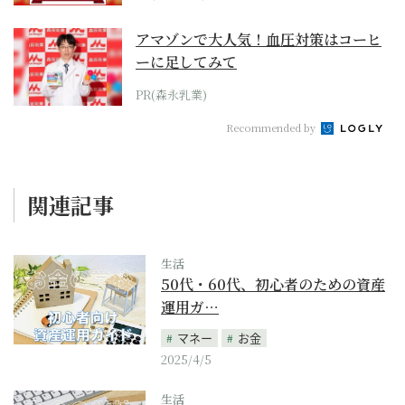
アマゾンで大人気！血圧対策はコーヒ
ーに足してみて
PR(森永乳業)
Recommended by
関連記事
生活
50代・60代、初心者のための資産
運用ガ…
マネー
お金
2025/4/5
生活