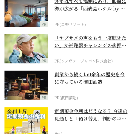
客室はすべて海側にあり、眼前に
海が広がる『西表島ホテル by 星
野リゾート』
PR
PR(星野リゾート)
「ヤブサメの声をもう一度聴きた
い」が補聴器チャレンジの後押し
に
PR
PR(ソノヴァ・ジャパン株式会社)
創業から続く150余年の歴史を今
に守っている濵田酒造
PR
PR(濵田酒造)
定期預金金利はどうなる？ 今後の
見通しと「預け替え」判断のコツ
【お金の学校】