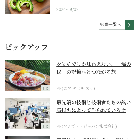
2026/08/08
記事一覧へ
ピックアップ
タヒチでしか味わえない、「海の
民」の記憶へとつながる旅
PR
PR(エア タヒチ ヌイ)
最先端の技術と技術者たちの熱い
気持ちによって作られているオー
ダーメイド補聴器
PR
PR(ソノヴァ・ジャパン株式会社)