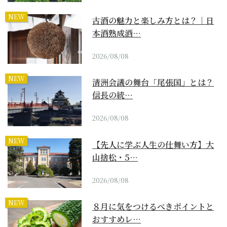
NEW
古酒の魅力と楽しみ方とは？｜日
本酒熟成酒…
2026/08/08
NEW
清洲会議の舞台「尾張国」とは？
信長の統…
2026/08/08
NEW
【先人に学ぶ人生の仕舞い方】大
山捨松・5…
2026/08/08
NEW
８月に気をつけるべきポイントと
おすすめレ…