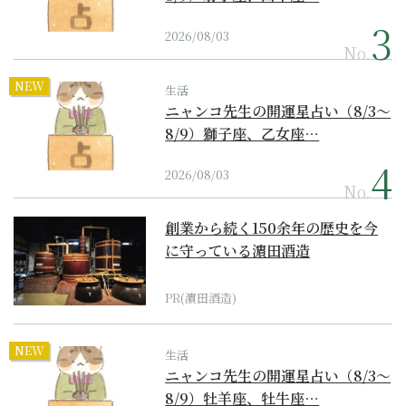
2026/08/03
No.
NEW
生活
ニャンコ先生の開運星占い（8/3～
8/9）獅子座、乙女座…
2026/08/03
No.
創業から続く150余年の歴史を今
に守っている濵田酒造
PR(濵田酒造)
NEW
生活
ニャンコ先生の開運星占い（8/3～
8/9）牡羊座、牡牛座…