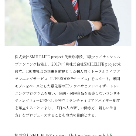
株式会社SMILELIFE project 代表取締役、1級ファイナンシャル
プランニング技能士。2017年9月株式会社SMILELIFE projectを
設立。100歳社会の到来を前提とした個人向けトータルライフプ
ランニングサービス「LIFEBOOK®サービス」をスタート。米国
モデルをベースとした最先端のFPノウハウとアドバイザートレー
ニングプログラムを用い、金融・保険商品を販売しないコンサル
ティングフィーに特化した独立フランチャイズアドバイザー制度
を確立することにより、「日本人の新しい働き方、新しい生き
方」をプロデュースすることを事業の目的とする。
株式会社SMILELIFE project（
https://www.smilelife-