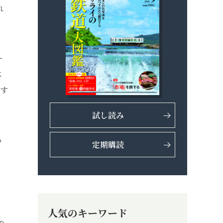
れ
ー
は
婚す
試し読み
っ
定期購読
人気のキーワード