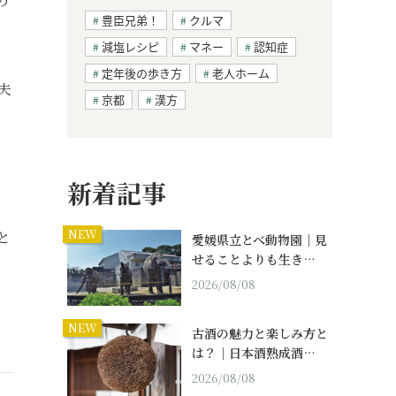
の
豊臣兄弟！
クルマ
減塩レシピ
マネー
認知症
定年後の歩き方
老人ホーム
夫
京都
漢方
新着記事
NEW
と
愛媛県立とべ動物園｜見
せることよりも生き…
」
2026/08/08
NEW
古酒の魅力と楽しみ方と
は？｜日本酒熟成酒…
2026/08/08