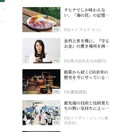
タヒチでしか味わえな
い、「海の民」の記憶へ
とつながる旅
PR
PR(エア タヒチ ヌイ)
金利上昇を機に、『守る
お金』の置き場所を再検
討
PR
PR(株式会社北九州銀行)
創業から続く150余年の
歴史を今に守っている濵
田酒造
PR
PR(濵田酒造)
最先端の技術と技術者た
ちの熱い気持ちによって
作られているオーダーメ
PR(ソノヴァ・ジャパン株
イド補聴器
PR
式会社)