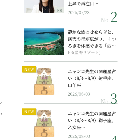
上昇で再注目…
PR
2026/07/28
No.
静かな波のせせらぎと、
満天の星が広がり、くつ
ろぎを体感できる『西表
島ホテル by...
PR(星野リゾート)
NEW
ニャンコ先生の開運星占
い（8/3～8/9）射手座、
山羊座…
2026/08/03
No.
ど
NEW
い
ニャンコ先生の開運星占
い（8/3～8/9）獅子座、
乙女座…
2026/08/03