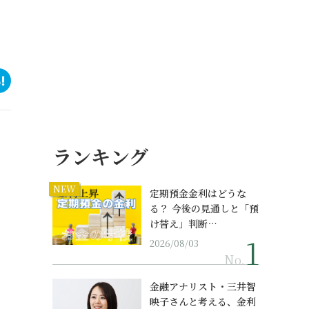
ランキング
NEW
定期預金金利はどうな
る？ 今後の見通しと「預
け替え」判断…
2026/08/03
No.
金融アナリスト・三井智
映子さんと考える、金利