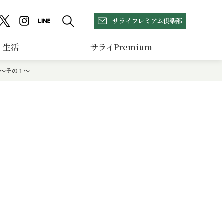
サライプレミアム倶楽部
生活
サライPremium
日～その１～