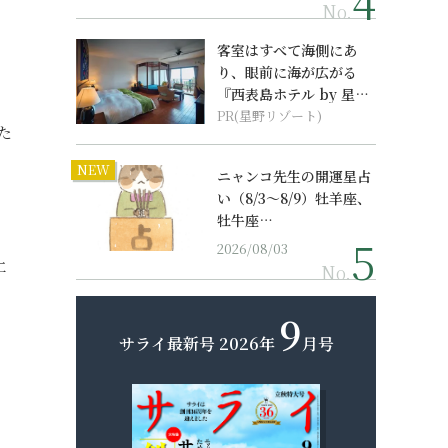
No.
客室はすべて海側にあ
り、眼前に海が広がる
『西表島ホテル by 星野
リゾート』
PR(星野リゾート)
た
NEW
ニャンコ先生の開運星占
い（8/3～8/9）牡羊座、
牡牛座…
2026/08/03
土
No.
9
サライ最新号
2026年
月号
、