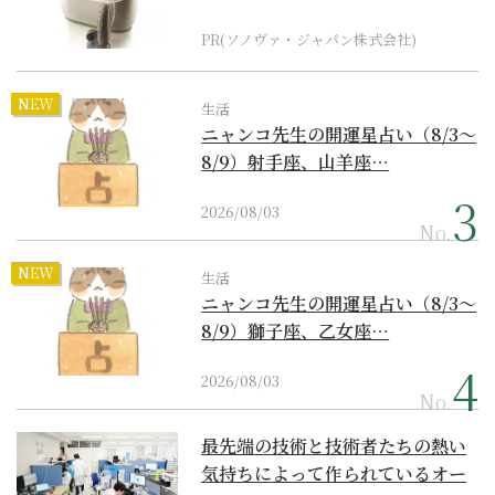
器の最上位モデル
PR(ソノヴァ・ジャパン株式会社)
NEW
生活
ニャンコ先生の開運星占い（8/3～
8/9）射手座、山羊座…
2026/08/03
No.
NEW
生活
ニャンコ先生の開運星占い（8/3～
8/9）獅子座、乙女座…
2026/08/03
No.
最先端の技術と技術者たちの熱い
気持ちによって作られているオー