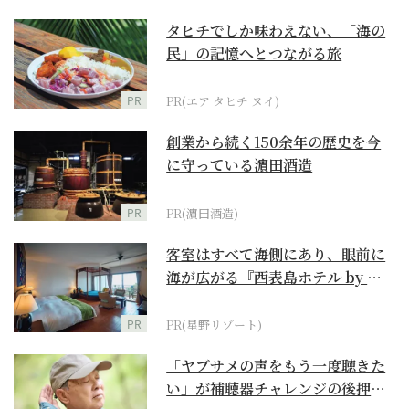
タヒチでしか味わえない、「海の
民」の記憶へとつながる旅
PR
PR(エア タヒチ ヌイ)
創業から続く150余年の歴史を今
に守っている濵田酒造
PR
PR(濵田酒造)
客室はすべて海側にあり、眼前に
海が広がる『西表島ホテル by 星
野リゾート』
PR
PR(星野リゾート)
「ヤブサメの声をもう一度聴きた
い」が補聴器チャレンジの後押し