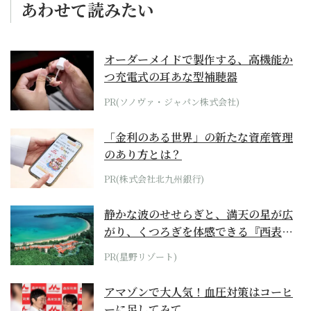
あわせて読みたい
オーダーメイドで製作する、高機能か
つ充電式の耳あな型補聴器
PR(ソノヴァ・ジャパン株式会社)
「金利のある世界」の新たな資産管理
のあり方とは？
PR(株式会社北九州銀行)
静かな波のせせらぎと、満天の星が広
がり、くつろぎを体感できる『西表島
ホテル by...
PR(星野リゾート)
アマゾンで大人気！血圧対策はコーヒ
ーに足してみて