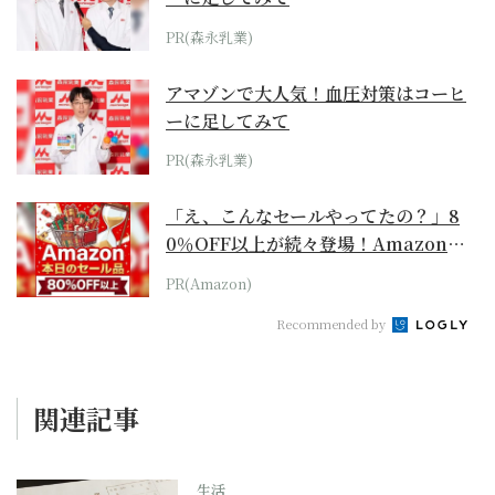
PR(森永乳業)
アマゾンで大人気！血圧対策はコーヒ
ーに足してみて
PR(森永乳業)
「え、こんなセールやってたの？」8
0％OFF以上が続々登場！Amazonの
本気が...
PR(Amazon)
Recommended by
関連記事
生活