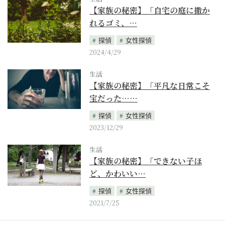
【家族の秘密】「自宅の庭に撒か
れるゴミ、…
探偵
女性探偵
2024/4/29
生活
【家族の秘密】「平凡な日常こそ
宝だった……
探偵
女性探偵
2023/12/29
生活
【家族の秘密】「できない子ほ
ど、かわいい…
探偵
女性探偵
2021/7/25