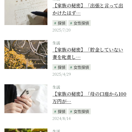
【家族の秘密】「出張と言って出
かけたはず…
探偵
女性探偵
2025/7/20
生活
【家族の秘密】「貯金していない
妻を叱責し…
探偵
女性探偵
2025/4/29
生活
【家族の秘密】「母の口座から100
万円が…
探偵
女性探偵
2024/8/14
生活