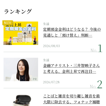
ランキング
NEW
生活
定期預金金利はどうなる？ 今後の
見通しと「預け替え」判断…
2026/08/03
No.
生活
金融アナリスト・三井智映子さん
と考える、金利上昇で再注目…
PR
2026/07/28
No.
ことばと雑音を切り離し雑音を最
大限に除去する、フォナック補聴