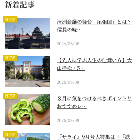
新着記事
NEW
清洲会議の舞台「尾張国」とは？
信長の統…
2026/08/08
NEW
【先人に学ぶ人生の仕舞い方】大
山捨松・5…
2026/08/08
NEW
８月に気をつけるべきポイントと
おすすめレ…
2026/08/08
NEW
『サライ』9月号大特集は「『鉄