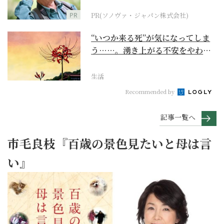
に
PR
PR(ソノヴァ・ジャパン株式会社)
“いつか来る死”が気になってしま
う……。湧き上がる不安をやわら
げて今を大切にする...
生活
Recommended by
記事一覧へ
市毛良枝『百歳の景色見たいと母は言
い』