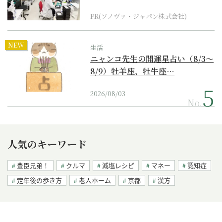
ダーメイド補聴器
PR(ソノヴァ・ジャパン株式会社)
NEW
生活
ニャンコ先生の開運星占い（8/3～
8/9）牡羊座、牡牛座…
2026/08/03
No.
人気のキーワード
豊臣兄弟！
クルマ
減塩レシピ
マネー
認知症
定年後の歩き方
老人ホーム
京都
漢方