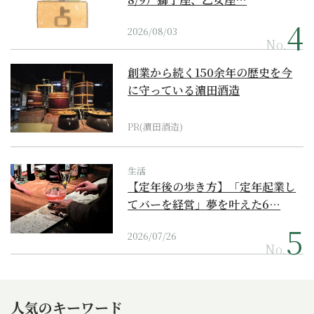
2026/08/03
No.
創業から続く150余年の歴史を今
に守っている濵田酒造
PR(濵田酒造)
生活
【定年後の歩き方】「定年起業し
てバーを経営」夢を叶えた6…
2026/07/26
No.
人気のキーワード