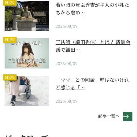
NEW
若い頃の豊臣秀吉が主人の小姓た
ちから虐め…
2026/08/09
NEW
三法師（織田秀信）とは？ 清洲会
議で織田…
2026/08/09
NEW
「ママ」との同居。壁はないけれ
ど感じる「…
2026/08/09
記事一覧へ