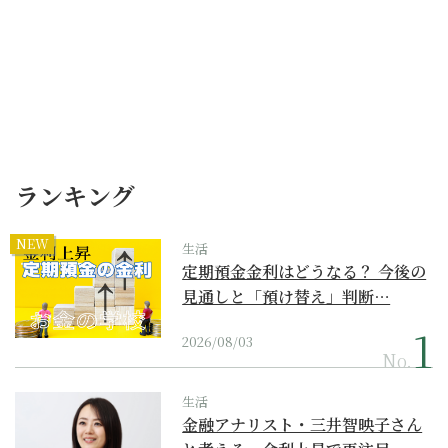
ランキング
NEW
生活
定期預金金利はどうなる？ 今後の
見通しと「預け替え」判断…
2026/08/03
No.
生活
金融アナリスト・三井智映子さん