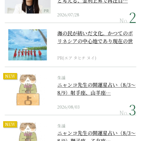
と考える、金利上昇で再注目…
PR
2026/07/28
No.
海の民が紡いだ文化。かつてのポ
リネシアの中心地であり現在の世
界遺産からみえてくる...
PR(エア タヒチ ヌイ)
NEW
生活
ニャンコ先生の開運星占い（8/3～
8/9）射手座、山羊座…
2026/08/03
No.
NEW
生活
ニャンコ先生の開運星占い（8/3～
8/9）獅子座、乙女座…