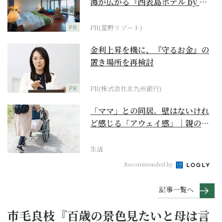
海が広がる『西表島ホテル by 星
野リゾート』
PR
PR(星野リゾート)
金利上昇を機に、『守るお金』の
置き場所を再検討
PR
PR(株式会社北九州銀行)
「ママ」との同居。壁はないけれ
ど感じる「アウェイ感」｜親の終
の棲家をどう選ぶ？【...
生活
Recommended by
記事一覧へ
市毛良枝『百歳の景色見たいと母は言