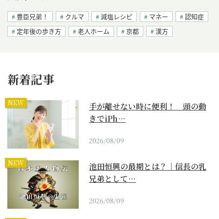
豊臣兄弟！
クルマ
減塩レシピ
マネー
認知症
定年後の歩き方
老人ホーム
京都
漢方
新着記事
NEW
手が離せない時に便利！ 頭の動
きでiPh…
2026/08/09
NEW
池田恒興の最期とは？｜信長の乳
兄弟として…
2026/08/09