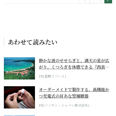
縁”～その２～
あわせて読みたい
静かな波のせせらぎと、満天の星が広
がり、くつろぎを体感できる『西表島
ホテル by...
PR(星野リゾート)
オーダーメイドで製作する、高機能か
つ充電式の耳あな型補聴器
PR(ソノヴァ・ジャパン株式会社)