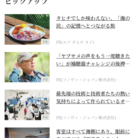
ピックアップ
タヒチでしか味わえない、「海の
民」の記憶へとつながる旅
PR
PR(エア タヒチ ヌイ)
「ヤブサメの声をもう一度聴きた
い」が補聴器チャレンジの後押し
に
PR
PR(ソノヴァ・ジャパン株式会社)
最先端の技術と技術者たちの熱い
気持ちによって作られているオー
ダーメイド補聴器
PR
PR(ソノヴァ・ジャパン株式会社)
客室はすべて海側にあり、眼前に