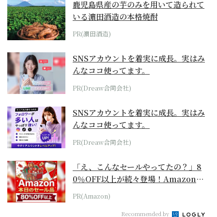
鹿児島県産の芋のみを用いて造られて
いる濵田酒造の本格焼酎
PR(濵田酒造)
SNSアカウントを着実に成長。実はみ
んなココ使ってます。
PR(Dreaw合同会社)
SNSアカウントを着実に成長。実はみ
んなココ使ってます。
PR(Dreaw合同会社)
「え、こんなセールやってたの？」8
0％OFF以上が続々登場！Amazonの
本気が...
PR(Amazon)
Recommended by