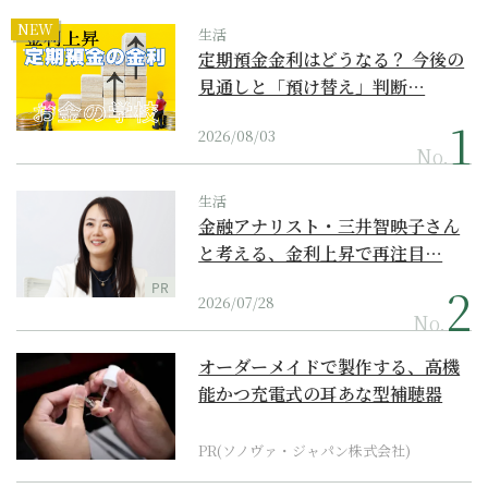
NEW
生活
定期預金金利はどうなる？ 今後の
見通しと「預け替え」判断…
2026/08/03
No.
生活
金融アナリスト・三井智映子さん
と考える、金利上昇で再注目…
PR
2026/07/28
No.
オーダーメイドで製作する、高機
能かつ充電式の耳あな型補聴器
PR(ソノヴァ・ジャパン株式会社)