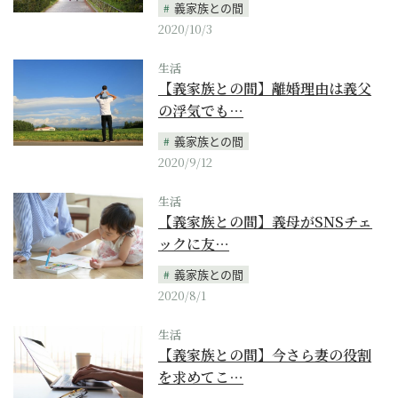
義家族との間
2020/10/3
生活
【義家族との間】離婚理由は義父
の浮気でも…
義家族との間
2020/9/12
生活
【義家族との間】義母がSNSチェ
ックに友…
義家族との間
2020/8/1
生活
【義家族との間】今さら妻の役割
を求めてこ…