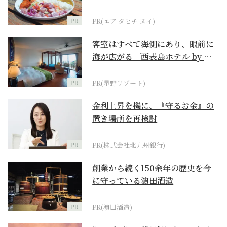
PR
PR(エア タヒチ ヌイ)
客室はすべて海側にあり、眼前に
海が広がる『西表島ホテル by 星
野リゾート』
PR
PR(星野リゾート)
金利上昇を機に、『守るお金』の
置き場所を再検討
PR
PR(株式会社北九州銀行)
創業から続く150余年の歴史を今
に守っている濵田酒造
PR
PR(濵田酒造)