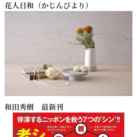
花人日和（かじんびより）
和田秀樹 最新刊