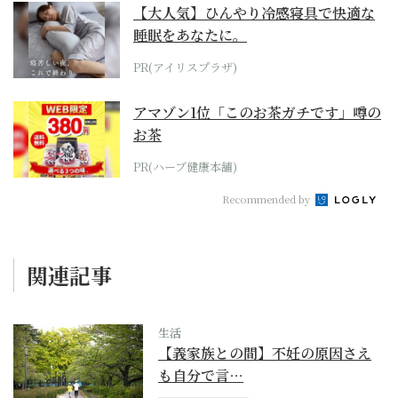
【大人気】ひんやり冷感寝具で快適な
睡眠をあなたに。
PR(アイリスプラザ)
アマゾン1位「このお茶ガチです」噂の
お茶
PR(ハーブ健康本舗)
Recommended by
関連記事
生活
【義家族との間】不妊の原因さえ
も自分で言…