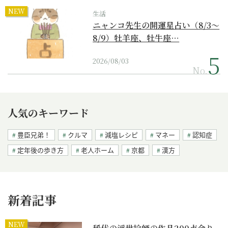
NEW
生活
ニャンコ先生の開運星占い（8/3～
8/9）牡羊座、牡牛座…
2026/08/03
No.
人気のキーワード
豊臣兄弟！
クルマ
減塩レシピ
マネー
認知症
定年後の歩き方
老人ホーム
京都
漢方
新着記事
NEW