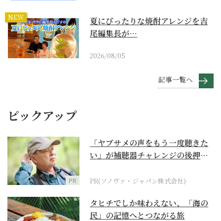
NEW
夏にぴったりな焼酎アレンジを吉
尾編集長が…
2026/08/05
記事一覧へ
ピックアップ
「ヤブサメの声をもう一度聴きた
い」が補聴器チャレンジの後押し
に
PR
PR(ソノヴァ・ジャパン株式会社)
タヒチでしか味わえない、「海の
民」の記憶へとつながる旅