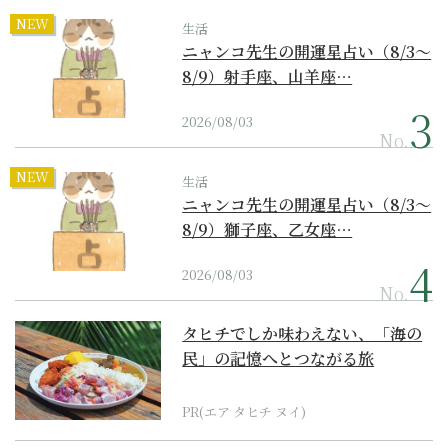
NEW
生活
ニャンコ先生の開運星占い（8/3～
8/9）射手座、山羊座…
2026/08/03
No.
NEW
生活
ニャンコ先生の開運星占い（8/3～
8/9）獅子座、乙女座…
2026/08/03
No.
タヒチでしか味わえない、「海の
民」の記憶へとつながる旅
PR(エア タヒチ ヌイ)