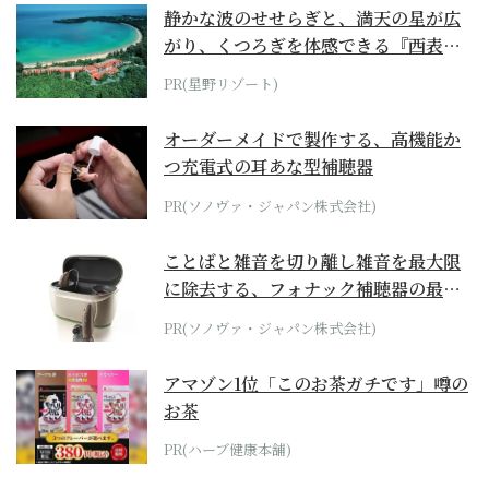
静かな波のせせらぎと、満天の星が広
がり、くつろぎを体感できる『西表島
ホテル by...
PR(星野リゾート)
オーダーメイドで製作する、高機能か
つ充電式の耳あな型補聴器
PR(ソノヴァ・ジャパン株式会社)
ことばと雑音を切り離し雑音を最大限
に除去する、フォナック補聴器の最上
位モデル
PR(ソノヴァ・ジャパン株式会社)
アマゾン1位「このお茶ガチです」噂の
お茶
PR(ハーブ健康本舗)