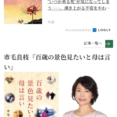
“いつか来る死”が気になってしま
う……。湧き上がる不安をやわら
げて今を大切にする...
生活
Recommended by
記事一覧へ
市毛良枝『百歳の景色見たいと母は言
い』