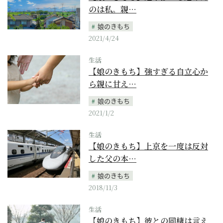
のは私。親…
娘のきもち
2021/4/24
生活
【娘のきもち】強すぎる自立心か
ら親に甘え…
娘のきもち
2021/1/2
生活
【娘のきもち】上京を一度は反対
した父の本…
娘のきもち
2018/11/3
生活
【娘のきもち】彼との同棲は言え