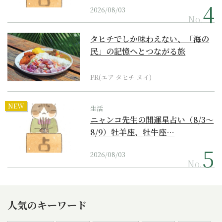
2026/08/03
No.
タヒチでしか味わえない、「海の
民」の記憶へとつながる旅
PR(エア タヒチ ヌイ)
NEW
生活
ニャンコ先生の開運星占い（8/3～
8/9）牡羊座、牡牛座…
2026/08/03
No.
人気のキーワード