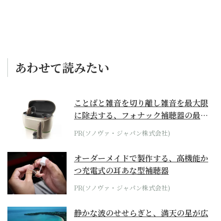
あわせて読みたい
ことばと雑音を切り離し雑音を最大限
に除去する、フォナック補聴器の最上
位モデル
PR(ソノヴァ・ジャパン株式会社)
オーダーメイドで製作する、高機能か
つ充電式の耳あな型補聴器
PR(ソノヴァ・ジャパン株式会社)
静かな波のせせらぎと、満天の星が広