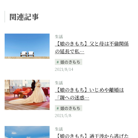
関連記事
生活
【娘のきもち】父と母は不倫関係
の延長で私…
娘のきもち
2021/8/14
生活
【娘のきもち】いじめや離婚は
「親への迷惑…
娘のきもち
2021/5/8
生活
【娘のきもち】過干渉から逃げた