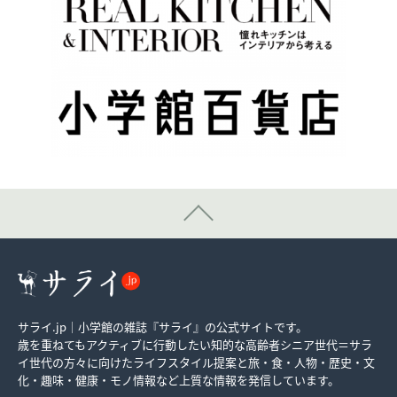
サライ.jp｜小学館の雑誌『サライ』の公式サイトです。
歳を重ねてもアクティブに行動したい知的な高齢者シニア世代＝サラ
イ世代の方々に向けたライフスタイル提案と旅・食・人物・歴史・文
化・趣味・健康・モノ情報など上質な情報を発信しています。