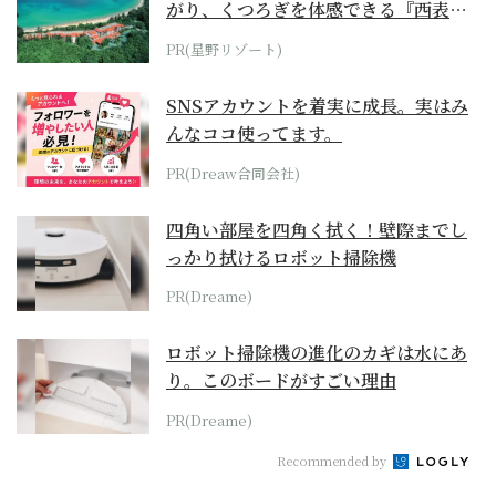
がり、くつろぎを体感できる『西表島
ホテル by...
PR(星野リゾート)
SNSアカウントを着実に成長。実はみ
んなココ使ってます。
PR(Dreaw合同会社)
四角い部屋を四角く拭く！壁際までし
っかり拭けるロボット掃除機
PR(Dreame)
ロボット掃除機の進化のカギは水にあ
り。このボードがすごい理由
PR(Dreame)
Recommended by