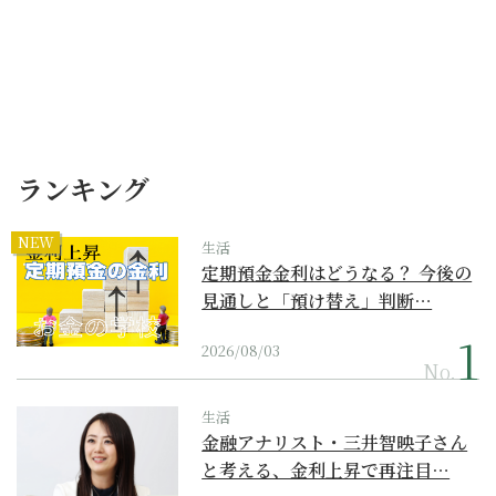
ランキング
NEW
生活
定期預金金利はどうなる？ 今後の
見通しと「預け替え」判断…
2026/08/03
No.
生活
金融アナリスト・三井智映子さん
と考える、金利上昇で再注目…