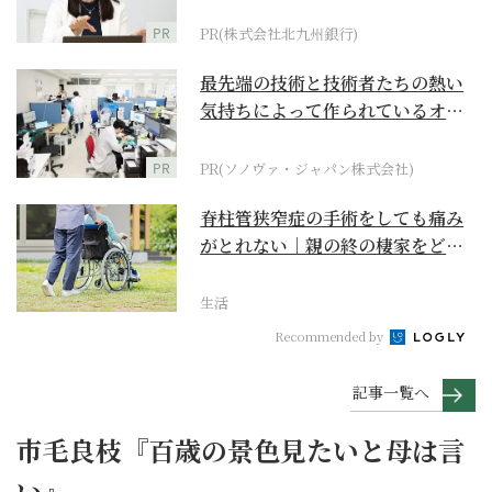
PR
PR(株式会社北九州銀行)
最先端の技術と技術者たちの熱い
気持ちによって作られているオー
ダーメイド補聴器
PR
PR(ソノヴァ・ジャパン株式会社)
脊柱管狭窄症の手術をしても痛み
がとれない｜親の終の棲家をどう
選ぶ？【２】
生活
Recommended by
記事一覧へ
市毛良枝『百歳の景色見たいと母は言
い』