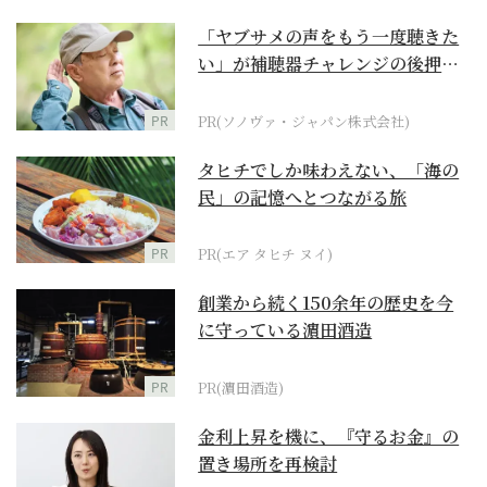
「ヤブサメの声をもう一度聴きた
い」が補聴器チャレンジの後押し
に
PR
PR(ソノヴァ・ジャパン株式会社)
タヒチでしか味わえない、「海の
民」の記憶へとつながる旅
PR
PR(エア タヒチ ヌイ)
創業から続く150余年の歴史を今
に守っている濵田酒造
PR
PR(濵田酒造)
金利上昇を機に、『守るお金』の
置き場所を再検討