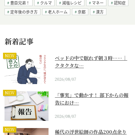
豊臣兄弟！
クルマ
減塩レシピ
マネー
認知症
定年後の歩き方
老人ホーム
京都
漢方
新着記事
NEW
ベッドの中で眠れず朝３時……｜
クタクタな…
2026/08/07
NEW
「事実」で動かす！ 部下からの報
告におけ…
2026/08/07
NEW
稀代の浮世絵師の作品200点余り