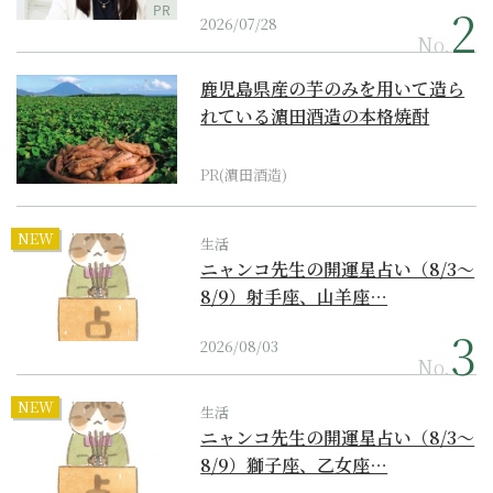
PR
2026/07/28
No.
鹿児島県産の芋のみを用いて造ら
れている濵田酒造の本格焼酎
PR(濵田酒造)
NEW
生活
ニャンコ先生の開運星占い（8/3～
8/9）射手座、山羊座…
2026/08/03
No.
NEW
生活
ニャンコ先生の開運星占い（8/3～
8/9）獅子座、乙女座…