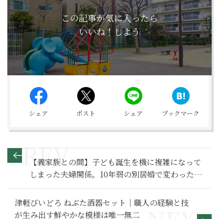
この記事が気に入ったら
いいね！しよう
シェア
ポスト
シェア
ブックマーク
【義家族との間】子ども誕生を機に複雑になって
しまった夫婦関係。10年弱の別居婚で変わった夫
の子育てを“手伝う”という姿勢～その１～
津軽びいどろ ねぶた酒器セット｜職人の経験と技
が生み出す鮮やかな模様は唯一無二