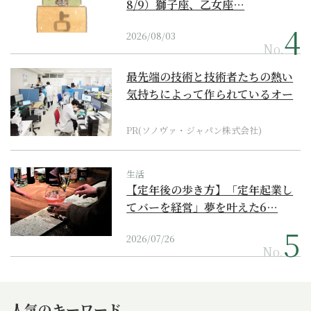
8/9）獅子座、乙女座…
2026/08/03
No.
最先端の技術と技術者たちの熱い
気持ちによって作られているオー
ダーメイド補聴器
PR(ソノヴァ・ジャパン株式会社)
生活
【定年後の歩き方】「定年起業し
てバーを経営」夢を叶えた6…
2026/07/26
No.
人気のキーワード