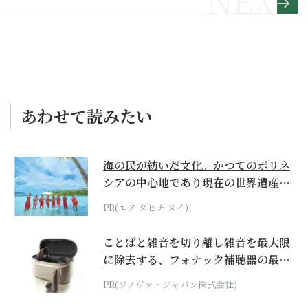
あわせて読みたい
海の民が紡いだ文化。かつてのポリネ
シアの中心地であり現在の世界遺産か
らみえてくる...
PR(エア タヒチ ヌイ)
ことばと雑音を切り離し雑音を最大限
に除去する、フォナック補聴器の最上
位モデル
PR(ソノヴァ・ジャパン株式会社)