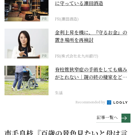
に守っている濵田酒造
PR
PR(濵田酒造)
金利上昇を機に、『守るお金』の
置き場所を再検討
PR
PR(株式会社北九州銀行)
脊柱管狭窄症の手術をしても痛み
がとれない｜親の終の棲家をどう
選ぶ？【２】
生活
Recommended by
記事一覧へ
市毛良枝『百歳の景色見たいと母は言