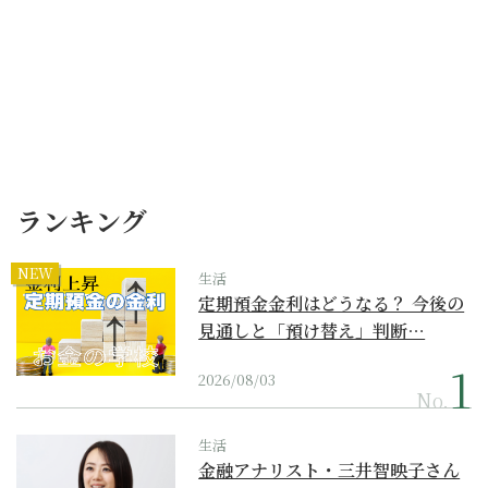
ランキング
NEW
生活
定期預金金利はどうなる？ 今後の
見通しと「預け替え」判断…
2026/08/03
No.
生活
金融アナリスト・三井智映子さん