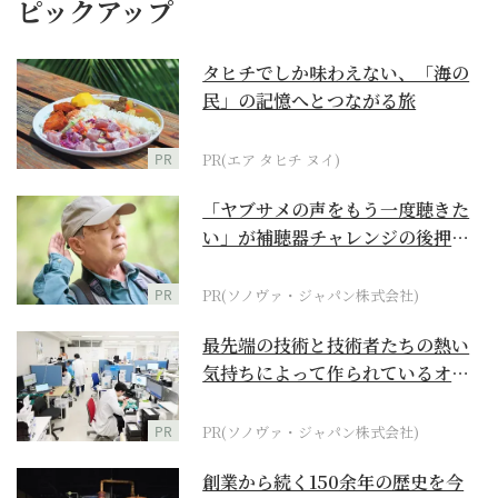
ピックアップ
タヒチでしか味わえない、「海の
民」の記憶へとつながる旅
PR
PR(エア タヒチ ヌイ)
「ヤブサメの声をもう一度聴きた
い」が補聴器チャレンジの後押し
に
PR
PR(ソノヴァ・ジャパン株式会社)
最先端の技術と技術者たちの熱い
気持ちによって作られているオー
ダーメイド補聴器
PR
PR(ソノヴァ・ジャパン株式会社)
創業から続く150余年の歴史を今