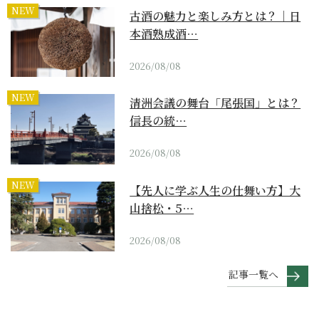
NEW
古酒の魅力と楽しみ方とは？｜日
本酒熟成酒…
2026/08/08
NEW
清洲会議の舞台「尾張国」とは？
信長の統…
2026/08/08
NEW
【先人に学ぶ人生の仕舞い方】大
山捨松・5…
2026/08/08
記事一覧へ