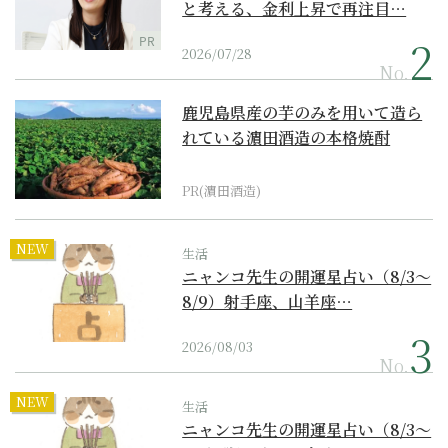
と考える、金利上昇で再注目…
PR
2026/07/28
No.
鹿児島県産の芋のみを用いて造ら
れている濵田酒造の本格焼酎
PR(濵田酒造)
NEW
生活
ニャンコ先生の開運星占い（8/3～
8/9）射手座、山羊座…
2026/08/03
No.
NEW
生活
ニャンコ先生の開運星占い（8/3～