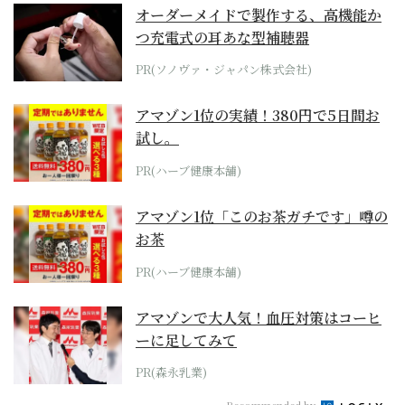
オーダーメイドで製作する、高機能か
つ充電式の耳あな型補聴器
PR(ソノヴァ・ジャパン株式会社)
アマゾン1位の実績！380円で5日間お
試し。
PR(ハーブ健康本舗)
アマゾン1位「このお茶ガチです」噂の
お茶
PR(ハーブ健康本舗)
アマゾンで大人気！血圧対策はコーヒ
ーに足してみて
PR(森永乳業)