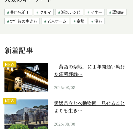
豊臣兄弟！
クルマ
減塩レシピ
マネー
認知症
定年後の歩き方
老人ホーム
京都
漢方
新着記事
NEW
「落語の聖地」に１年間通い続け
た演芸評論…
2026/08/08
NEW
愛媛県立とべ動物園｜見せること
よりも生き…
2026/08/08