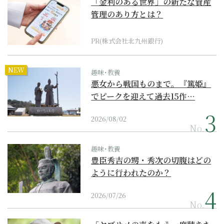
「金利のある世界」の新たな資産
管理のあり方とは？
PR(株式会社北九州銀行)
NEW
趣味･教養
悪女から戦国ものまで。『篤姫』
でピークを迎えて過去15作…
2026/08/02
No.
趣味･教養
豊臣秀吉の甥・秀次の切腹はどの
ように行われたのか？
2026/07/26
No.