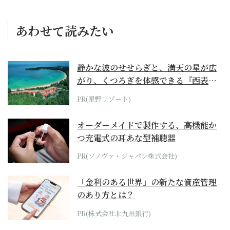
あわせて読みたい
静かな波のせせらぎと、満天の星が広
がり、くつろぎを体感できる『西表島
ホテル by...
PR(星野リゾート)
オーダーメイドで製作する、高機能か
つ充電式の耳あな型補聴器
PR(ソノヴァ・ジャパン株式会社)
「金利のある世界」の新たな資産管理
のあり方とは？
PR(株式会社北九州銀行)