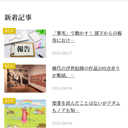
新着記事
NEW
「事実」で動かす！ 部下からの報
告におけ…
2026/08/07
NEW
稀代の浮世絵師の作品200点余り
が集結。…
2026/08/06
NEW
聖書を読んだことはないがアダム
もノアも知…
2026/08/06