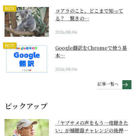
NEW
コアラのこと、どこまで知って
る？ 驚きの…
2026/08/06
NEW
Google翻訳をChromeで使う基
本…
2026/08/06
記事一覧へ
ピックアップ
「ヤブサメの声をもう一度聴きた
い」が補聴器チャレンジの後押し