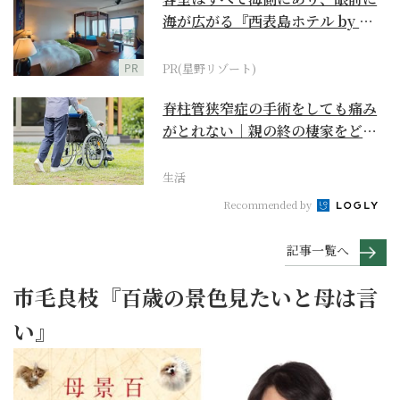
海が広がる『西表島ホテル by 星
野リゾート』
PR
PR(星野リゾート)
脊柱管狭窄症の手術をしても痛み
がとれない｜親の終の棲家をどう
選ぶ？【２】
生活
Recommended by
記事一覧へ
市毛良枝『百歳の景色見たいと母は言
い』