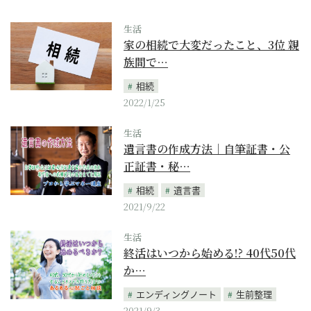
生活
家の相続で大変だったこと、3位 親
族間で…
相続
2022/1/25
生活
遺言書の作成方法｜自筆証書・公
正証書・秘…
相続
遺言書
2021/9/22
生活
終活はいつから始める!? 40代50代
か…
エンディングノート
生前整理
2021/9/3