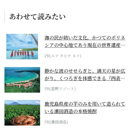
あわせて読みたい
海の民が紡いだ文化。かつてのポリネ
シアの中心地であり現在の世界遺産か
らみえてくる...
PR(エア タヒチ ヌイ)
静かな波のせせらぎと、満天の星が広
がり、くつろぎを体感できる『西表島
ホテル by...
PR(星野リゾート)
鹿児島県産の芋のみを用いて造られて
いる濵田酒造の本格焼酎
PR(濵田酒造)