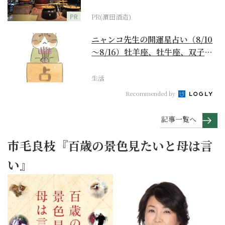
PR
PR(濵田酒造)
ニャンコ先生の開運星占い（8/10
～8/16）牡羊座、牡牛座、双子
座、蟹座編
生活
Recommended by
記事一覧へ
市毛良枝『百歳の景色見たいと母は言
い』