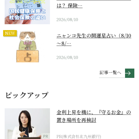
は？ 保険…
2026/08/10
NEW
ニャンコ先生の開運星占い（8/10
～8/…
2026/08/10
記事一覧へ
ピックアップ
金利上昇を機に、『守るお金』の
置き場所を再検討
PR
PR(株式会社北九州銀行)