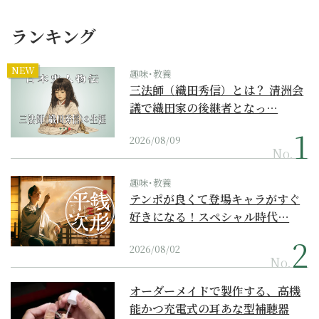
ランキング
NEW
趣味･教養
三法師（織田秀信）とは？ 清洲会
議で織田家の後継者となっ…
2026/08/09
No.
趣味･教養
テンポが良くて登場キャラがすぐ
好きになる！スペシャル時代…
2026/08/02
No.
オーダーメイドで製作する、高機
能かつ充電式の耳あな型補聴器