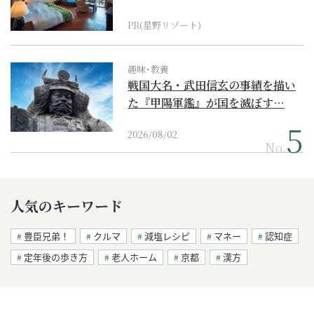
野リゾート』
PR(星野リゾート)
趣味･教養
戦国大名・武田信玄の事績を描い
た『甲陽軍鑑』が国を滅ぼす…
2026/08/02
No.
人気のキーワード
豊臣兄弟！
クルマ
減塩レシピ
マネー
認知症
定年後の歩き方
老人ホーム
京都
漢方