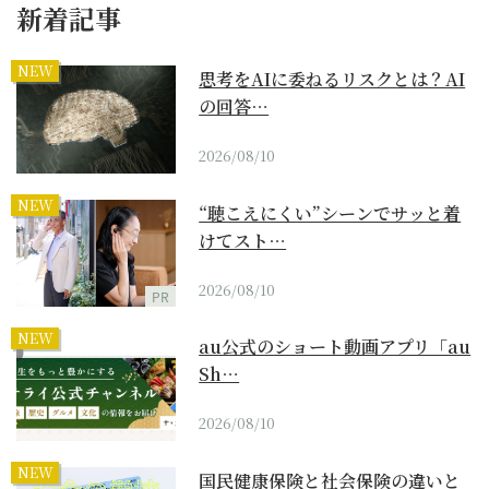
新着記事
NEW
思考をAIに委ねるリスクとは？AI
の回答…
2026/08/10
NEW
“聴こえにくい”シーンでサッと着
けてスト…
2026/08/10
PR
NEW
au公式のショート動画アプリ「au
Sh…
2026/08/10
NEW
国民健康保険と社会保険の違いと