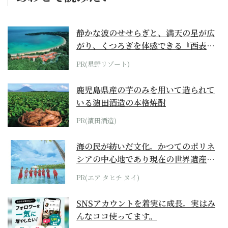
静かな波のせせらぎと、満天の星が広
がり、くつろぎを体感できる『西表島
ホテル by...
PR(星野リゾート)
鹿児島県産の芋のみを用いて造られて
いる濵田酒造の本格焼酎
PR(濵田酒造)
海の民が紡いだ文化。かつてのポリネ
シアの中心地であり現在の世界遺産か
らみえてくる...
PR(エア タヒチ ヌイ)
SNSアカウントを着実に成長。実はみ
んなココ使ってます。