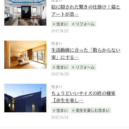
住まい
絵に隠された驚きの仕掛け！猫と
アートが息…
住まい
リフォーム
2017/8/22
住まい
生活動線に合った「散らからない
家」にする…
住まい
リフォーム
2017/8/20
住まい
ちょうどいいサイズの終の棲家
【余生を楽し…
住まい
余生を楽しむ住まい
2017/6/21