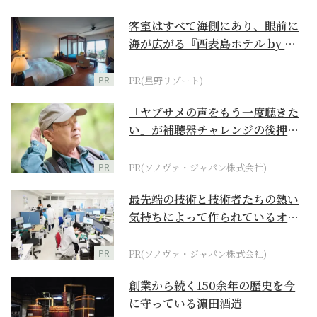
客室はすべて海側にあり、眼前に
海が広がる『西表島ホテル by 星
野リゾート』
PR
PR(星野リゾート)
「ヤブサメの声をもう一度聴きた
い」が補聴器チャレンジの後押し
に
PR
PR(ソノヴァ・ジャパン株式会社)
最先端の技術と技術者たちの熱い
気持ちによって作られているオー
ダーメイド補聴器
PR
PR(ソノヴァ・ジャパン株式会社)
創業から続く150余年の歴史を今
に守っている濵田酒造