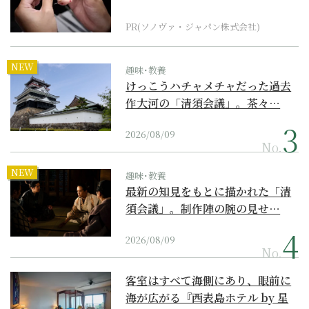
PR(ソノヴァ・ジャパン株式会社)
NEW
趣味･教養
けっこうハチャメチャだった過去
作大河の「清須会議」。茶々…
2026/08/09
No.
NEW
趣味･教養
最新の知見をもとに描かれた「清
須会議」。制作陣の腕の見せ…
2026/08/09
No.
客室はすべて海側にあり、眼前に
海が広がる『西表島ホテル by 星