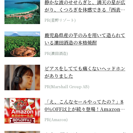
静かな波のせせらぎと、満天の星が広
がり、くつろぎを体感できる『西表島
ホテル by...
PR(星野リゾート)
鹿児島県産の芋のみを用いて造られて
いる濵田酒造の本格焼酎
PR(濵田酒造)
ピアスをしてても痛くないヘッドホン
がありました
PR(Marshall Group AB)
「え、こんなセールやってたの？」8
0％OFF以上が続々登場！Amazonの
本気が...
PR(Amazon)