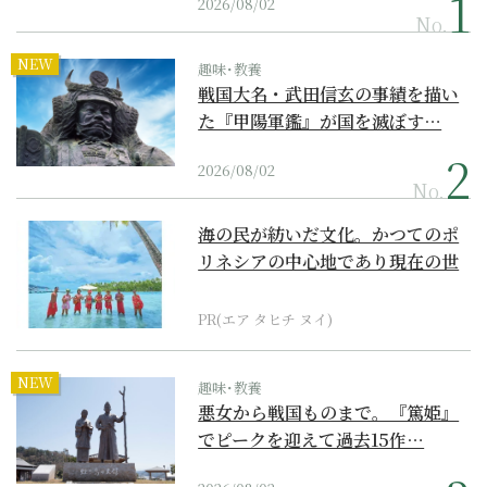
2026/08/02
No.
NEW
趣味･教養
戦国大名・武田信玄の事績を描い
た『甲陽軍鑑』が国を滅ぼす…
2026/08/02
No.
海の民が紡いだ文化。かつてのポ
リネシアの中心地であり現在の世
界遺産からみえてくる...
PR(エア タヒチ ヌイ)
NEW
趣味･教養
悪女から戦国ものまで。『篤姫』
でピークを迎えて過去15作…