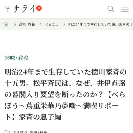
趣味･教養
べらぼう
明治24年まで生存していた徳川家斉の
趣味･教養
明治24年まで生存していた徳川家斉の
十五男。松平斉民は、なぜ、井伊直弼
の幕閣入り要望を断ったのか？【べら
ぼう～蔦重栄華乃夢噺～満喫リポー
ト】家斉の息子編
べらぼう
趣味･教養