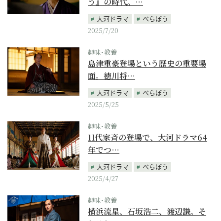
う』の時代。…
大河ドラマ
べらぼう
2025/7/20
趣味･教養
島津重豪登場という歴史の重要場
面。徳川将…
大河ドラマ
べらぼう
2025/5/25
趣味･教養
11代家斉の登場で、大河ドラマ64
年でつ…
大河ドラマ
べらぼう
2025/4/27
趣味･教養
横浜流星、石坂浩二、渡辺謙。そ