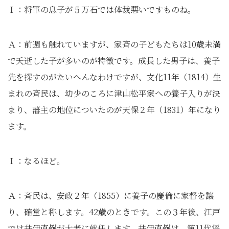
Ｉ：将軍の息子が５万石では体裁悪いですものね。
Ａ：前週も触れていますが、家斉の子どもたちは10歳未満
で夭逝した子が多いのが特徴です。成長した男子は、養子
先を探すのがたいへんなわけですが、文化11年（1814）生
まれの斉民は、幼少のころに津山松平家への養子入りが決
まり、藩主の地位についたのが天保２年（1831）年になり
ます。
Ｉ：なるほど。
Ａ：斉民は、安政２年（1855）に養子の慶倫に家督を譲
り、確堂と称します。42歳のときです。この３年後、江戸
では井伊直弼が大老に就任します。井伊直弼は、第11代将