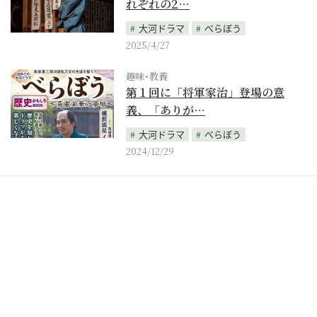
れぞれの2…
大河ドラマ
べらぼう
2025/4/27
趣味･教養
第１回に「将軍家治」登場の意
義、「ありが…
大河ドラマ
べらぼう
2024/12/29