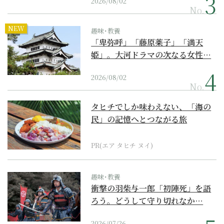
2026/08/02
No.
NEW
趣味･教養
「卑弥呼」「藤原薬子」「満天
姫」。大河ドラマの次なる女性…
2026/08/02
No.
タヒチでしか味わえない、「海の
民」の記憶へとつながる旅
PR(エア タヒチ ヌイ)
趣味･教養
衝撃の羽柴与一郎「初陣死」を語
ろう。どうして守り切れなか…
2026/07/26