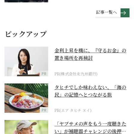
記事一覧へ
ピックアップ
金利上昇を機に、『守るお金』の
置き場所を再検討
PR
PR(株式会社北九州銀行)
タヒチでしか味わえない、「海の
民」の記憶へとつながる旅
PR
PR(エア タヒチ ヌイ)
「ヤブサメの声をもう一度聴きた
い」が補聴器チャレンジの後押し