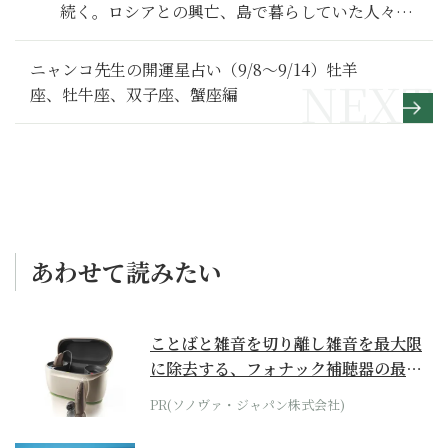
続く。ロシアとの興亡、島で暮らしていた人々に
思いを馳せる【べらぼう～蔦重栄華乃夢噺～満喫
リポート】蝦夷地編
ニャンコ先生の開運星占い（9/8～9/14）牡羊
座、牡牛座、双子座、蟹座編
あわせて読みたい
ことばと雑音を切り離し雑音を最大限
に除去する、フォナック補聴器の最上
位モデル
PR(ソノヴァ・ジャパン株式会社)