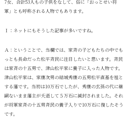
7女、合計53人もの子供をなして、俗に「おっとせい将
軍」とも呼称される人物でもあります。
Ｉ：ネットにもそうした記事が多いですね。
Ａ：ということで、当欄では、家斉の子どもたちの中でも
っとも長命だった松平斉民に注目したいと思います。斉民
は家斉の十五男で、津山松平家に養子に入った人物です。
津山松平家は、家康次男の結城秀康の五男松平直基を祖と
する藩です。当初は10万石でしたが、秀康の玄孫の代に継
嗣ないまま藩主が夭逝して５万石に減封されました。それ
が将軍家斉の十五男斉民の養子入りで10万石に復したそう
です。