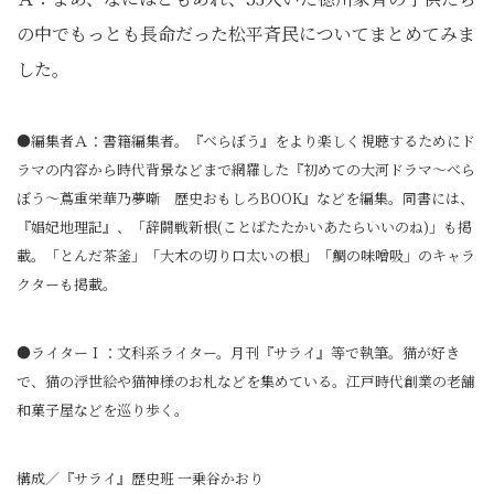
の中でもっとも長命だった松平斉民についてまとめてみま
した。
●編集者Ａ：書籍編集者。『べらぼう』をより楽しく視聴するためにド
ラマの内容から時代背景などまで網羅した『初めての大河ドラマ～べら
ぼう～蔦重栄華乃夢噺 歴史おもしろBOOK』などを編集。同書には、
『娼妃地理記』、「辞闘戦新根(ことばたたかいあたらいいのね)」も掲
載。「とんだ茶釜」「大木の切り口太いの根」「鯛の味噌吸」のキャラ
クターも掲載。
●ライターＩ：文科系ライター。月刊『サライ』等で執筆。猫が好き
で、猫の浮世絵や猫神様のお札などを集めている。江戸時代創業の老舗
和菓子屋などを巡り歩く。
構成／『サライ』歴史班 一乗谷かおり