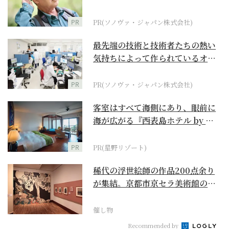
に
PR
PR(ソノヴァ・ジャパン株式会社)
最先端の技術と技術者たちの熱い
気持ちによって作られているオー
ダーメイド補聴器
PR
PR(ソノヴァ・ジャパン株式会社)
客室はすべて海側にあり、眼前に
海が広がる『西表島ホテル by 星
野リゾート』
PR
PR(星野リゾート)
稀代の浮世絵師の作品200点余り
が集結。京都市京セラ美術館の
「浮世絵スーパークリ...
催し物
Recommended by