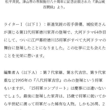
松平斉民。津山市の市制施行八十周年に記念出版された『津山城
百聞録』より。
ライターＩ（以下Ｉ）：新進気鋭の若手俳優、城桧吏さん
が演じる第11代将軍徳川家斉の登場で、大河ドラマ64作目
にして、ついに江戸幕府徳川15将軍がすべて大河ドラマの
舞台に登場したことになりました。この壮挙に立ち会えた
ことを光栄に思います。
編集者Ａ（以下Ａ）：第７代家継、第８代吉宗、第９代家
重など1995年の『八代将軍吉宗』のみの登場という将軍
もいますが、「15将軍コンプリート」は慶事には違いない
でしょう。最後に登場した家斉は、15歳で将軍に就いてか
ら半世紀に渡って将軍だった稀有な人物。しかも26男、2