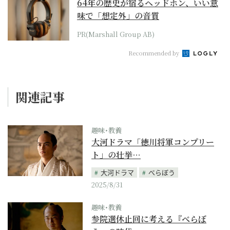
64年の歴史が宿るヘッドホン、いい意
味で「想定外」の音質
PR(Marshall Group AB)
Recommended by
関連記事
趣味･教養
大河ドラマ「徳川将軍コンプリー
ト」の壮挙…
大河ドラマ
べらぼう
2025/8/31
趣味･教養
参院選休止回に考える『べらぼ