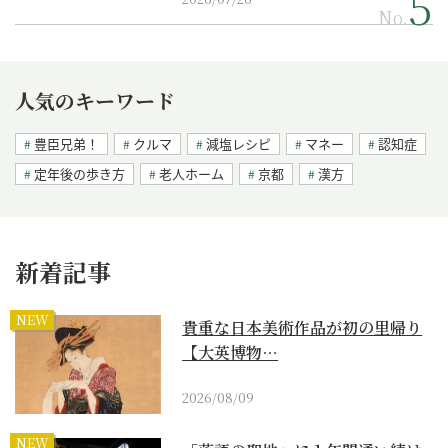
No.
人気のキーワード
豊臣兄弟！
クルマ
減塩レシピ
マネー
認知症
定年後の歩き方
老人ホーム
京都
漢方
新着記事
NEW
貴重な日本美術作品が初の里帰り
【大英博物…
2026/08/09
NEW