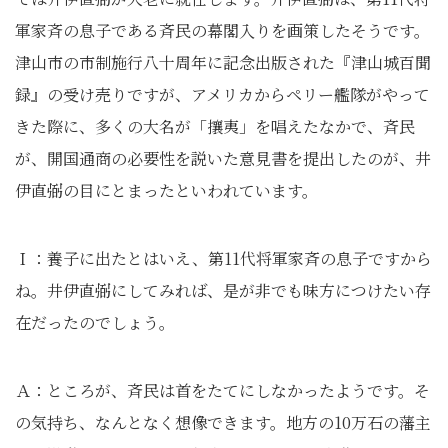
軍家斉の息子である斉民の幕閣入りを画策したそうです。
津山市の市制施行八十周年に記念出版された『津山城百聞
録』の受け売りですが、アメリカからペリー艦隊がやって
きた際に、多くの大名が「攘夷」を唱えたなかで、斉民
が、開国通商の必要性を説いた意見書を提出したのが、井
伊直弼の目にとまったといわれています。
Ｉ：養子に出たとはいえ、第11代将軍家斉の息子ですから
ね。井伊直弼にしてみれば、是が非でも味方につけたい存
在だったのでしょう。
Ａ：ところが、斉民は首をたてにしなかったようです。そ
の気持ち、なんとなく想像できます。地方の10万石の藩主