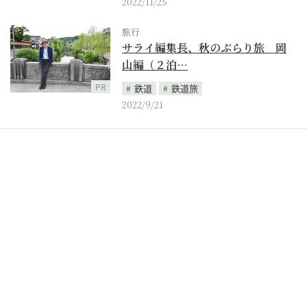
2022/11/25
旅行
サライ編集長、秋のぶらり旅 岡
山編（２泊…
PR
鉄道
鉄道旅
2022/9/21