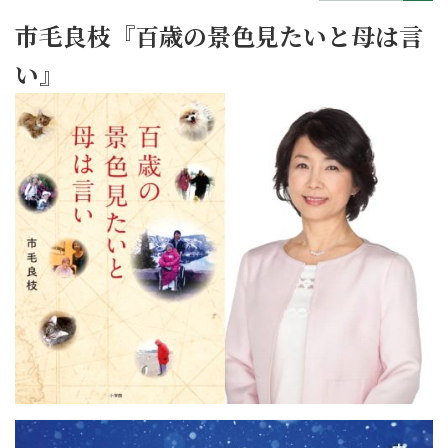
市毛良枝『百歳の景色見たいと母は言
い』