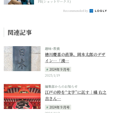
PR(ショットワークス)
Recommended by
関連記事
趣味･教養
徳川慶喜の直筆、岡本太郎のデザ
イン…「漢…
2024年９月号
2025/1/19
編集部からのお知らせ
江戸の粋を“文字”に託す｜橘 右之
吉さん…
2024年９月号