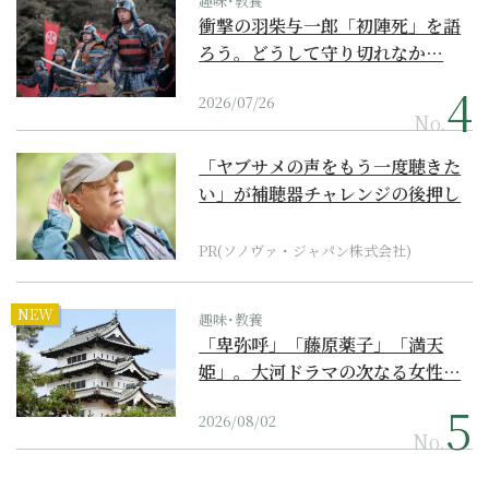
趣味･教養
衝撃の羽柴与一郎「初陣死」を語
ろう。どうして守り切れなか…
2026/07/26
No.
「ヤブサメの声をもう一度聴きた
い」が補聴器チャレンジの後押し
に
PR(ソノヴァ・ジャパン株式会社)
NEW
趣味･教養
「卑弥呼」「藤原薬子」「満天
姫」。大河ドラマの次なる女性…
2026/08/02
No.