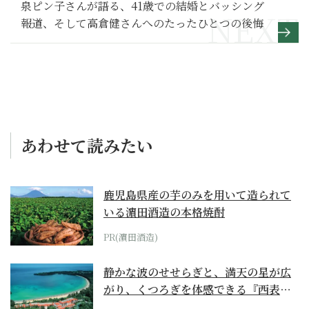
泉ピン子さんが語る、41歳での結婚とバッシング
報道、そして高倉健さんへのたったひとつの後悔
あわせて読みたい
鹿児島県産の芋のみを用いて造られて
いる濵田酒造の本格焼酎
PR(濵田酒造)
静かな波のせせらぎと、満天の星が広
がり、くつろぎを体感できる『西表島
ホテル by...