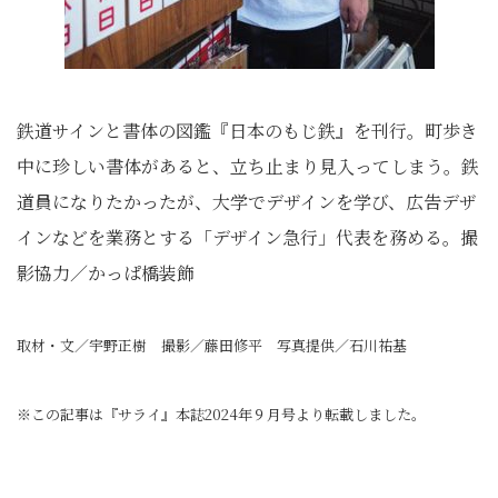
鉄道サインと書体の図鑑『日本のもじ鉄』を刊行。町歩き
中に珍しい書体があると、立ち止まり見入ってしまう。鉄
道員になりたかったが、大学でデザインを学び、広告デザ
インなどを業務とする「デザイン急行」代表を務める。撮
影協力／かっぱ橋装飾
取材・文／宇野正樹 撮影／藤田修平 写真提供／石川祐基
※この記事は『サライ』本誌2024年９月号より転載しました。