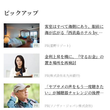
ピックアップ
客室はすべて海側にあり、眼前に
海が広がる『西表島ホテル by 星
野リゾート』
PR
PR(星野リゾート)
金利上昇を機に、『守るお金』の
置き場所を再検討
PR
PR(株式会社北九州銀行)
「ヤブサメの声をもう一度聴きた
い」が補聴器チャレンジの後押し
に
PR
PR(ソノヴァ・ジャパン株式会社)