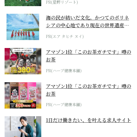
PR(星野リゾート)
海の民が紡いだ文化。かつてのポリネ
シアの中心地であり現在の世界遺産か
らみえてくる...
PR(エア タヒチ ヌイ)
アマゾン1位「このお茶ガチです」噂の
お茶
PR(ハーブ健康本舗)
アマゾン1位「このお茶ガチです」噂の
お茶
PR(ハーブ健康本舗)
1日だけ働きたい、を叶える求人サイト