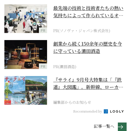
最先端の技術と技術者たちの熱い
気持ちによって作られているオー
ダーメイド補聴器
PR
PR(ソノヴァ・ジャパン株式会社)
創業から続く150余年の歴史を今
に守っている濵田酒造
PR
PR(濵田酒造)
『サライ』9月号大特集は「『鉄
道』大図鑑」。新幹線、ローカル
列車、ケーブルカーか...
編集部からのお知らせ
Recommended by
記事一覧へ