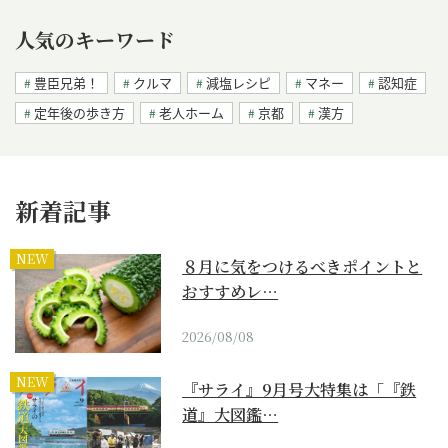
人気のキーワード
豊臣兄弟！
クルマ
減塩レシピ
マネー
認知症
定年後の歩き方
老人ホーム
京都
漢方
新着記事
NEW
８月に気をつけるべきポイントと
おすすめレ…
2026/08/08
NEW
『サライ』9月号大特集は「『鉄
道』大図鑑…