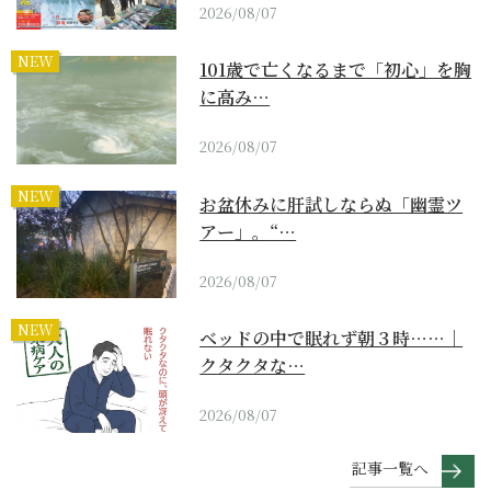
2026/08/07
NEW
101歳で亡くなるまで「初心」を胸
に高み…
2026/08/07
NEW
お盆休みに肝試しならぬ「幽霊ツ
アー」。“…
2026/08/07
NEW
ベッドの中で眠れず朝３時……｜
クタクタな…
2026/08/07
記事一覧へ