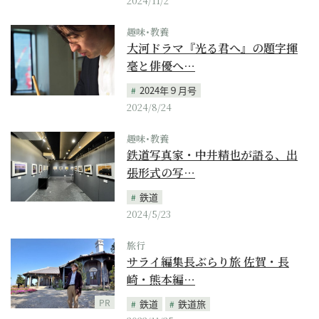
2024/11/2
趣味･教養
大河ドラマ『光る君へ』の題字揮
毫と俳優へ…
2024年９月号
2024/8/24
趣味･教養
鉄道写真家・中井精也が語る、出
張形式の写…
鉄道
2024/5/23
旅行
サライ編集長ぶらり旅 佐賀・長
崎・熊本編…
PR
鉄道
鉄道旅