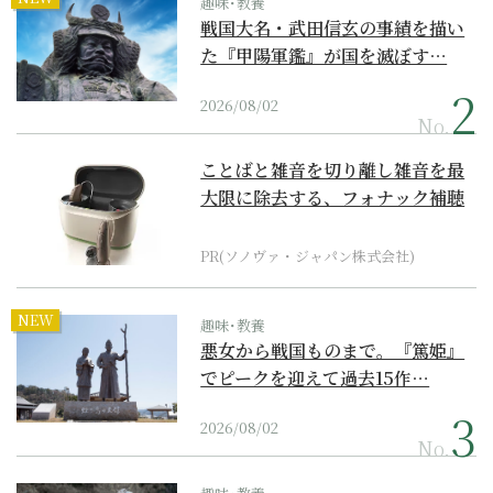
趣味･教養
戦国大名・武田信玄の事績を描い
た『甲陽軍鑑』が国を滅ぼす…
2026/08/02
No.
ことばと雑音を切り離し雑音を最
大限に除去する、フォナック補聴
器の最上位モデル
PR(ソノヴァ・ジャパン株式会社)
NEW
趣味･教養
悪女から戦国ものまで。『篤姫』
でピークを迎えて過去15作…
2026/08/02
No.