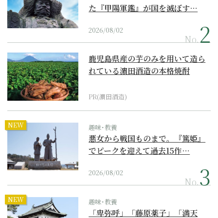
た『甲陽軍鑑』が国を滅ぼす…
2026/08/02
No.
鹿児島県産の芋のみを用いて造ら
れている濵田酒造の本格焼酎
PR(濵田酒造)
NEW
趣味･教養
悪女から戦国ものまで。『篤姫』
でピークを迎えて過去15作…
2026/08/02
No.
NEW
趣味･教養
「卑弥呼」「藤原薬子」「満天