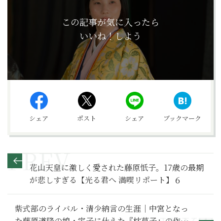
この記事が気に入ったら
いいね！しよう
シェア
ポスト
シェア
ブックマーク
花山天皇に激しく愛された藤原忯子。17歳の最期
が悲しすぎる【光る君へ 満喫リポート】６
紫式部のライバル・清少納言の生涯｜中宮となっ
た藤原道隆の娘・定子に仕えた『枕草子』の作者