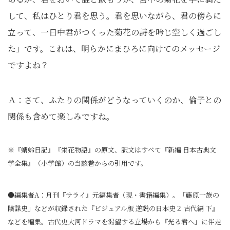
して、私はひとり君を思う。君を思いながら、君の傍らに
立って、一日中君がつくった菊花の詩を吟じ空しく過ごし
た」です。これは、明らかにまひろに向けてのメッセージ
ですよね？
Ａ：さて、ふたりの関係がどうなっていくのか、倫子との
関係も含めて楽しみですね。
※『蜻蛉日記』『栄花物語』の原文、訳文はすべて『新編 日本古典文
学全集』（小学館）の当該巻からの引用です。
●編集者A：月刊『サライ』元編集者（現・書籍編集）。「藤原一族の
陰謀史」などが収録された『ビジュアル版 逆説の日本史２ 古代編 下』
などを編集。古代史大河ドラマを渇望する立場から『光る君へ』に伴走