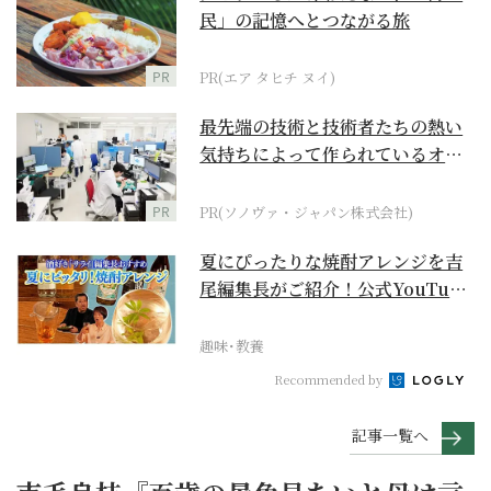
民」の記憶へとつながる旅
PR
PR(エア タヒチ ヌイ)
最先端の技術と技術者たちの熱い
気持ちによって作られているオー
ダーメイド補聴器
PR
PR(ソノヴァ・ジャパン株式会社)
夏にぴったりな焼酎アレンジを吉
尾編集長がご紹介！公式YouTube
【まったりサラ...
趣味･教養
Recommended by
記事一覧へ