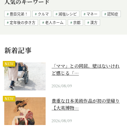
人気のキーワード
豊臣兄弟！
クルマ
減塩レシピ
マネー
認知症
定年後の歩き方
老人ホーム
京都
漢方
新着記事
NEW
「ママ」との同居。壁はないけれ
ど感じる「…
2026/08/09
NEW
貴重な日本美術作品が初の里帰り
【大英博物…
2026/08/09