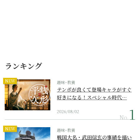
ランキング
NEW
趣味･教養
テンポが良くて登場キャラがすぐ
好きになる！スペシャル時代…
2026/08/02
No.
NEW
趣味･教養
戦国大名・武田信玄の事績を描い