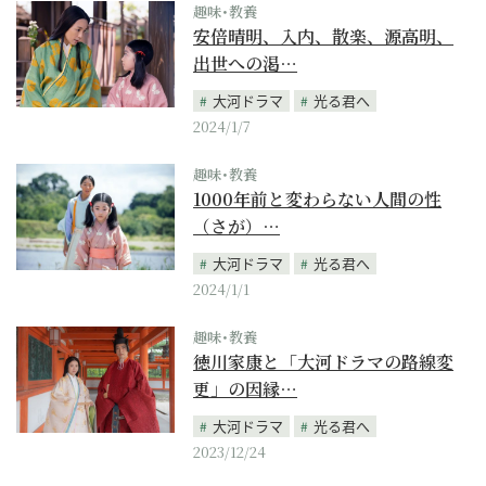
趣味･教養
安倍晴明、入内、散楽、源高明、
出世への渇…
大河ドラマ
光る君へ
2024/1/7
趣味･教養
1000年前と変わらない人間の性
（さが）…
大河ドラマ
光る君へ
2024/1/1
趣味･教養
徳川家康と「大河ドラマの路線変
更」の因縁…
大河ドラマ
光る君へ
2023/12/24