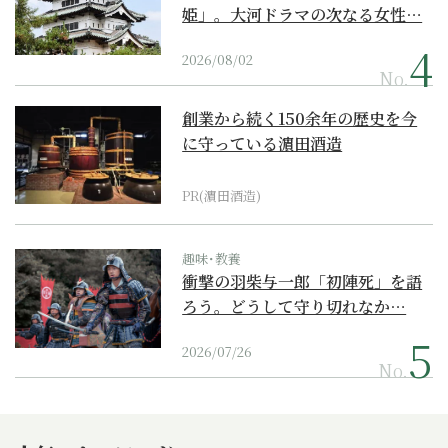
姫」。大河ドラマの次なる女性…
2026/08/02
No.
創業から続く150余年の歴史を今
に守っている濵田酒造
PR(濵田酒造)
趣味･教養
衝撃の羽柴与一郎「初陣死」を語
ろう。どうして守り切れなか…
2026/07/26
No.