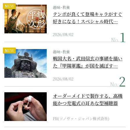
NEW
趣味･教養
テンポが良くて登場キャラがすぐ
好きになる！スペシャル時代…
2026/08/02
No.
NEW
趣味･教養
戦国大名・武田信玄の事績を描い
た『甲陽軍鑑』が国を滅ぼす…
2026/08/02
No.
オーダーメイドで製作する、高機
能かつ充電式の耳あな型補聴器
PR(ソノヴァ・ジャパン株式会社)