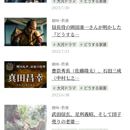
大河ドラマ
どうする家康
2023/7/30
趣味･教養
信長役の岡田准一さんが明かした
『どうする…
大河ドラマ
どうする家康
2023/7/23
趣味･教養
豊臣秀長（佐藤隆太）、石田三成
（中村七之…
大河ドラマ
どうする家康
2023/6/18
趣味･教養
武田信玄、足利義昭、そして団子
売りの老婆…