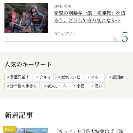
趣味･教養
衝撃の羽柴与一郎「初陣死」を語
ろう。どうして守り切れなか…
2026/07/26
No.
人気のキーワード
豊臣兄弟！
クルマ
減塩レシピ
マネー
認知症
定年後の歩き方
老人ホーム
京都
漢方
新着記事
NEW
『サライ』9月号大特集は「『鉄