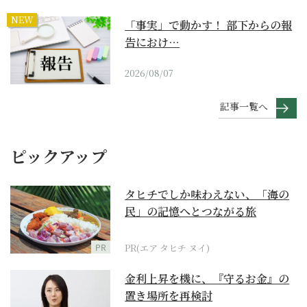
NEW
「事実」で動かす！ 部下からの報
告におけ…
2026/08/07
記事一覧へ
ピックアップ
タヒチでしか味わえない、「海の
民」の記憶へとつながる旅
PR
PR(エア タヒチ ヌイ)
金利上昇を機に、『守るお金』の
置き場所を再検討