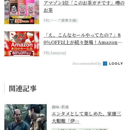
アマゾン1位「このお茶ガチです」噂の
お茶
PR(ハーブ健康本舗)
「え、こんなセールやってたの？」8
0％OFF以上が続々登場！Amazonの
本気が...
PR(Amazon)
Recommended by
関連記事
趣味･教養
エンタメとして楽しめた、家康三
大艱難「伊…