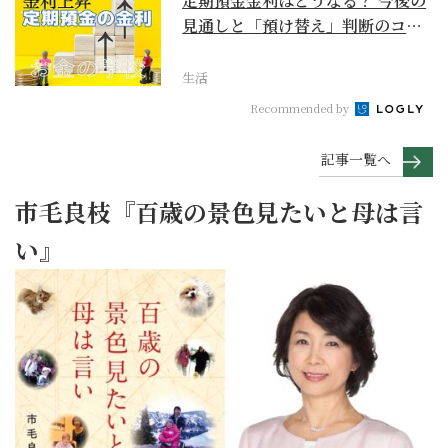
定期預金金利はどうなる？ 今後の
見通しと「預け替え」判断のコツ
【お金の学校】
生活
Recommended by
記事一覧へ
市毛良枝『百歳の景色見たいと母は言
い』