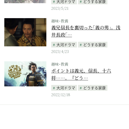
大河ドラマ
どうする家康
2023/5/21
趣味･教養
義兄信長を裏切った｢義の男｣。浅
井長政｢…
大河ドラマ
どうする家康
2023/4/23
趣味･教養
ポイントは義元、信長、十六
将……。『どう…
大河ドラマ
どうする家康
2022/12/18