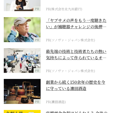
PR
PR(株式会社北九州銀行)
「ヤブサメの声をもう一度聴きた
い」が補聴器チャレンジの後押し
に
PR
PR(ソノヴァ・ジャパン株式会社)
最先端の技術と技術者たちの熱い
気持ちによって作られているオー
ダーメイド補聴器
PR
PR(ソノヴァ・ジャパン株式会社)
創業から続く150余年の歴史を今
に守っている濵田酒造
PR
PR(濵田酒造)