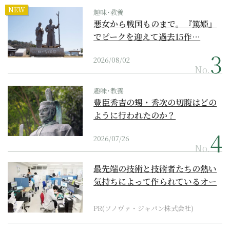
NEW
趣味･教養
悪女から戦国ものまで。『篤姫』
でピークを迎えて過去15作…
2026/08/02
No.
趣味･教養
豊臣秀吉の甥・秀次の切腹はどの
ように行われたのか？
2026/07/26
No.
最先端の技術と技術者たちの熱い
気持ちによって作られているオー
ダーメイド補聴器
PR(ソノヴァ・ジャパン株式会社)