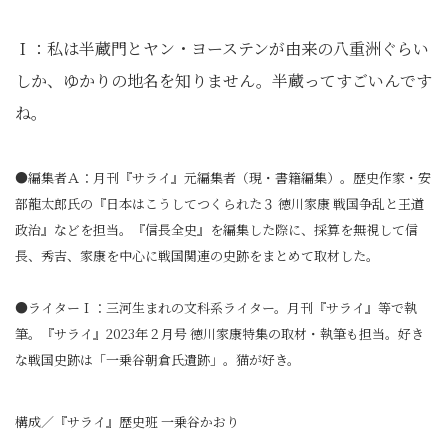
Ｉ：私は半蔵門とヤン・ヨーステンが由来の八重洲ぐらい
しか、ゆかりの地名を知りません。半蔵ってすごいんです
ね。
●編集者Ａ：月刊『サライ』元編集者（現・書籍編集）。歴史作家・安
部龍太郎氏の『日本はこうしてつくられた３ 徳川家康 戦国争乱と王道
政治』などを担当。『信長全史』を編集した際に、採算を無視して信
長、秀吉、家康を中心に戦国関連の史跡をまとめて取材した。
●ライターＩ：三河生まれの文科系ライター。月刊『サライ』等で執
筆。『サライ』2023年２月号 徳川家康特集の取材・執筆も担当。好き
な戦国史跡は「一乗谷朝倉氏遺跡」。猫が好き。
構成／『サライ』歴史班 一乗谷かおり