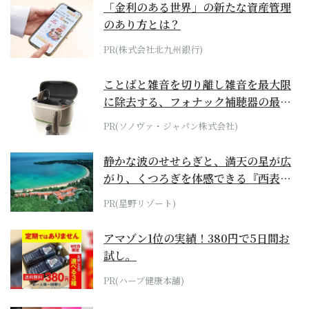
「金利のある世界」の新たな資産管理
のあり方とは？
PR(株式会社北九州銀行)
ことばと雑音を切り離し雑音を最大限
に除去する、フォナック補聴器の最上
位モデル
PR(ソノヴァ・ジャパン株式会社)
静かな波のせせらぎと、満天の星が広
がり、くつろぎを体感できる『西表島
ホテル by...
PR(星野リゾート)
アマゾン1位の実績！380円で5日間お
試し。
PR(ハーブ健康本舗)