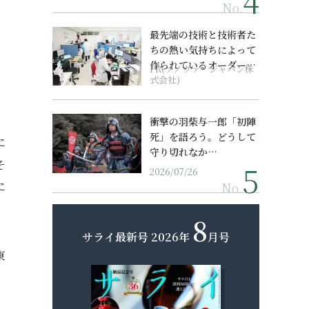
No.
最先端の技術と技術者た
ちの熱い気持ちによって
作られているオーダーメ
PR(ソノヴァ・ジャパン株
イド補聴器
式会社)
衝撃の羽柴与一郎「初陣
死」を語ろう。どうして
に
守り切れなか…
そ
2026/07/26
に
No.
8
サライ最新号
2026年
月号
東