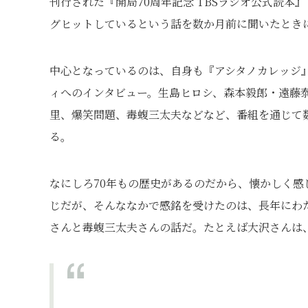
刊行された『開局70周年記念 TBSラジオ公式読本
グヒットしているという話を数か月前に聞いたとき
中心となっているのは、自身も『アシタノカレッジ
ィへのインタビュー。生島ヒロシ、森本毅郎・遠藤
里、爆笑問題、毒蝮三太夫などなど、番組を通じて
る。
なにしろ70年もの歴史があるのだから、懐かしく
じだが、そんななかで感銘を受けたのは、長年にわ
さんと毒蝮三太夫さんの話だ。たとえば大沢さんは