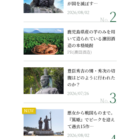
が国を滅ぼす…
2026/08/02
No.
鹿児島県産の芋のみを用
いて造られている濵田酒
造の本格焼酎
PR(濵田酒造)
豊臣秀吉の甥・秀次の切
腹はどのように行われた
のか？
2026/07/26
No.
NEW
悪女から戦国ものまで。
『篤姫』でピークを迎え
て過去15作…
2026/08/02