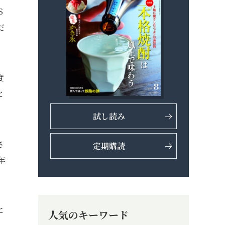
S
だ
度
と
試し読み
さ
定期購読
年
に
人気のキーワード