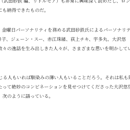
』（武田砂鉄 編、リトルモア）も非常に興味深く読めたし、ロ
にも納得できたものだ。
』金曜日パーソナリティを務める武田砂鉄氏によるパーソナリ
泰子、ジェーン・スー、赤江珠緒、荻上チキ、宇多丸、大沢悠
数々の逸話を生み出しきた人々が、さまざまな思いを明かして
感じる人もいれば馴染みの薄い人もいることだろう。それは私も
たって絶妙のコンビネーションを見せつけてくださった大沢悠
、次のように語っている。