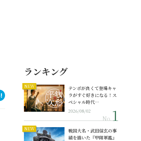
ランキング
NEW
テンポが良くて登場キャ
ラがすぐ好きになる！ス
ペシャル時代…
2026/08/02
No.
NEW
戦国大名・武田信玄の事
績を描いた『甲陽軍鑑』