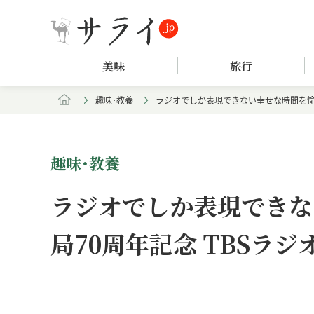
美味
旅行
趣味･教養
ラジオでしか表現できない幸せな時間を愉し
趣味･教養
ラジオでしか表現できな
局70周年記念 TBSラ
Loaded
:
/
Unmute
8.59%