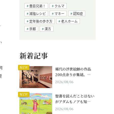
ン
豊臣兄弟！
クルマ
減塩レシピ
マネー
認知症
定年後の歩き方
老人ホーム
テ
京都
漢方
い
新着記事
同
NEW
稀代の浮世絵師の作品
200点余りが集結。…
里
2026/08/06
NEW
聖書を読んだことはない
がアダムもノアも知…
2026/08/06