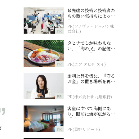
最先端の技術と技術者た
ちの熱い気持ちによって
作られているオーダーメ
PR(ソノヴァ・ジャパン株
イド補聴器
PR
式会社)
タヒチでしか味わえな
い、「海の民」の記憶へ
とつながる旅
PR
PR(エア タヒチ ヌイ)
金利上昇を機に、『守る
お金』の置き場所を再検
討
PR
PR(株式会社北九州銀行)
客室はすべて海側にあ
り、眼前に海が広がる
『西表島ホテル by 星野
リゾート』
き
PR
PR(星野リゾート)