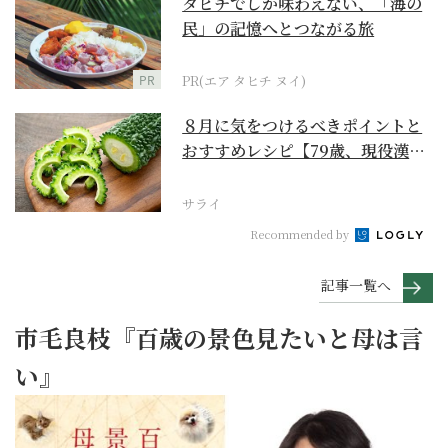
タヒチでしか味わえない、「海の
民」の記憶へとつながる旅
PR
PR(エア タヒチ ヌイ)
８月に気をつけるべきポイントと
おすすめレシピ【79歳、現役漢方
家の季節の養生12...
サライ
Recommended by
記事一覧へ
市毛良枝『百歳の景色見たいと母は言
い』