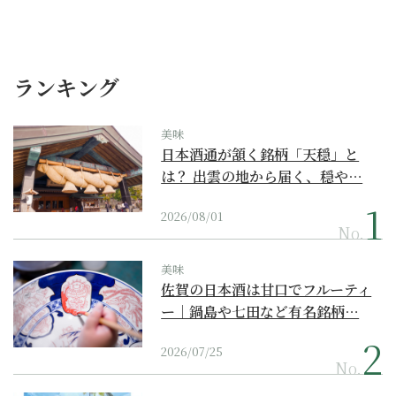
ランキング
美味
日本酒通が頷く銘柄「天穏」と
は？ 出雲の地から届く、穏や…
2026/08/01
No.
美味
佐賀の日本酒は甘口でフルーティ
ー｜鍋島や七田など有名銘柄…
2026/07/25
No.