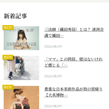
新着記事
NEW
三法師（織田秀信）とは？ 清洲会
議で織田…
2026/08/09
NEW
「ママ」との同居。壁はないけれ
ど感じる「…
2026/08/09
NEW
貴重な日本美術作品が初の里帰り
【大英博物…
2026/08/09