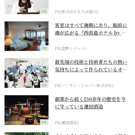
PR
PR(株式会社北九州銀行)
客室はすべて海側にあり、眼前に
海が広がる『西表島ホテル by 星
野リゾート』
PR
PR(星野リゾート)
最先端の技術と技術者たちの熱い
気持ちによって作られているオー
ダーメイド補聴器
PR
PR(ソノヴァ・ジャパン株式会社)
創業から続く150余年の歴史を今
に守っている濵田酒造
PR
PR(濵田酒造)