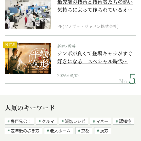
最先端の技術と技術者たちの熱い
気持ちによって作られているオー
ダーメイド補聴器
PR(ソノヴァ・ジャパン株式会社)
NEW
趣味･教養
テンポが良くて登場キャラがすぐ
好きになる！スペシャル時代…
2026/08/02
No.
人気のキーワード
豊臣兄弟！
クルマ
減塩レシピ
マネー
認知症
定年後の歩き方
老人ホーム
京都
漢方