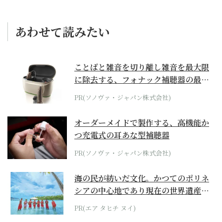
あわせて読みたい
ことばと雑音を切り離し雑音を最大限
に除去する、フォナック補聴器の最上
位モデル
PR(ソノヴァ・ジャパン株式会社)
オーダーメイドで製作する、高機能か
つ充電式の耳あな型補聴器
PR(ソノヴァ・ジャパン株式会社)
海の民が紡いだ文化。かつてのポリネ
シアの中心地であり現在の世界遺産か
らみえてくる...
PR(エア タヒチ ヌイ)