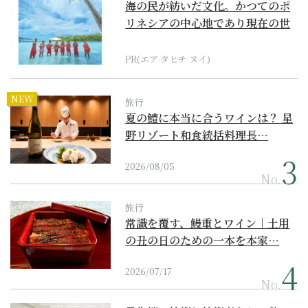
海の民が紡いだ文化。かつてのポ
リネシアの中心地であり現在の世
界遺産からみえてくる...
PR(エア タヒチ ヌイ)
NEW
旅行
夏の鱧に本当に合うワインは？ 星
野リゾート和食統括料理長…
2026/08/05
No.
旅行
常識を覆す、鰻重とワイン｜土用
の丑の日のための一本を本家…
2026/07/17
No.