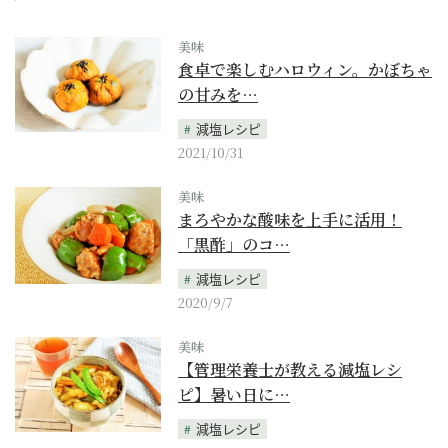
美味
食卓で楽しむハロウィン。かぼちゃ
の甘みを…
減塩レシピ
2021/10/31
美味
まろやかな酸味を上手に活用！
「黒酢」のコ…
減塩レシピ
2020/9/7
美味
【管理栄養士が教える減塩レシ
ピ】暑い日に…
減塩レシピ