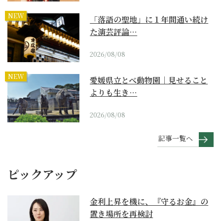
NEW
「落語の聖地」に１年間通い続け
た演芸評論…
2026/08/08
NEW
愛媛県立とべ動物園｜見せること
よりも生き…
2026/08/08
記事一覧へ
ピックアップ
金利上昇を機に、『守るお金』の
置き場所を再検討