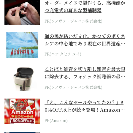
オーダーメイドで製作する、高機能か
つ充電式の耳あな型補聴器
PR(ソノヴァ・ジャパン株式会社)
海の民が紡いだ文化。かつてのポリネ
シアの中心地であり現在の世界遺産か
らみえてくる...
PR(エア タヒチ ヌイ)
ことばと雑音を切り離し雑音を最大限
に除去する、フォナック補聴器の最上
位モデル
PR(ソノヴァ・ジャパン株式会社)
「え、こんなセールやってたの？」8
0％OFF以上が続々登場！Amazonの
本気が...
PR(Amazon)