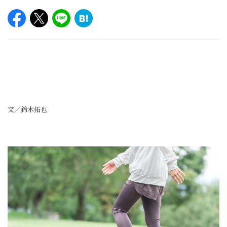
文／鈴木拓也