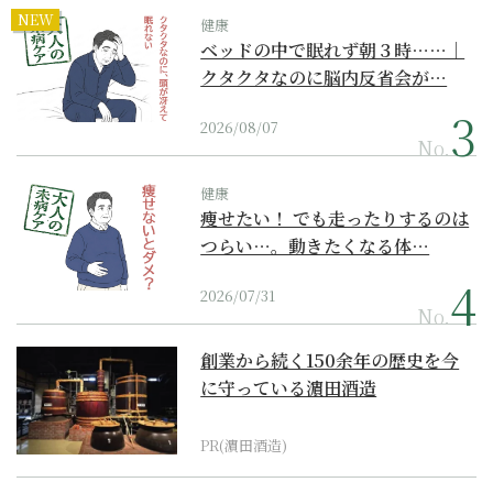
NEW
健康
ベッドの中で眠れず朝３時……｜
クタクタなのに脳内反省会が…
2026/08/07
No.
健康
痩せたい！ でも走ったりするのは
つらい…。動きたくなる体…
2026/07/31
No.
創業から続く150余年の歴史を今
に守っている濵田酒造
PR(濵田酒造)