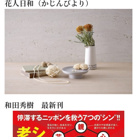
花人日和（かじんびより）
和田秀樹 最新刊