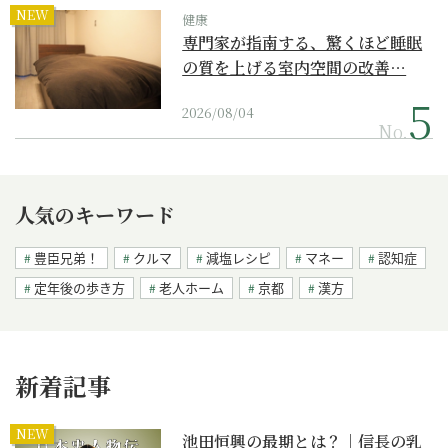
NEW
健康
専門家が指南する、驚くほど睡眠
の質を上げる室内空間の改善…
2026/08/04
No.
人気のキーワード
豊臣兄弟！
クルマ
減塩レシピ
マネー
認知症
定年後の歩き方
老人ホーム
京都
漢方
新着記事
NEW
池田恒興の最期とは？｜信長の乳