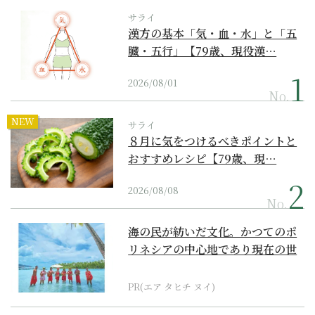
サライ
漢方の基本「気・血・水」と「五
臓・五行」【79歳、現役漢…
2026/08/01
No.
NEW
サライ
８月に気をつけるべきポイントと
おすすめレシピ【79歳、現…
2026/08/08
No.
海の民が紡いだ文化。かつてのポ
リネシアの中心地であり現在の世
界遺産からみえてくる...
PR(エア タヒチ ヌイ)