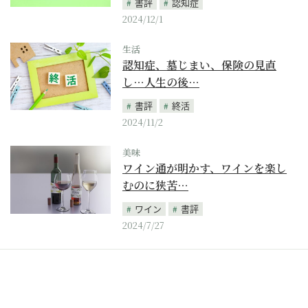
書評
認知症
2024/12/1
生活
認知症、墓じまい、保険の見直
し…人生の後…
書評
終活
2024/11/2
美味
ワイン通が明かす、ワインを楽し
むのに狭苦…
ワイン
書評
2024/7/27