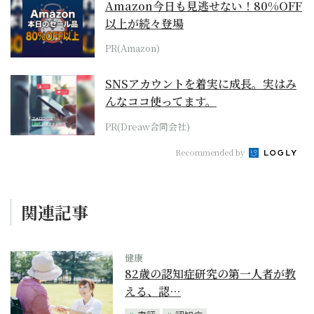
Amazon今日も見逃せない！80%OFF
以上が続々登場
PR(Amazon)
SNSアカウントを着実に成長。実はみ
んなココ使ってます。
PR(Dreaw合同会社)
Recommended by
関連記事
健康
82歳の認知症研究の第一人者が教
える、認…