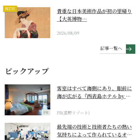
NEW
貴重な日本美術作品が初の里帰り
【大英博物…
2026/08/09
記事一覧へ
ピックアップ
客室はすべて海側にあり、眼前に
海が広がる『西表島ホテル by 星
野リゾート』
PR
PR(星野リゾート)
最先端の技術と技術者たちの熱い
気持ちによって作られているオー