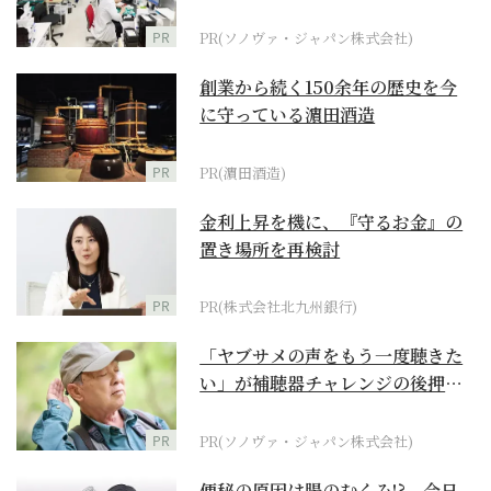
ダーメイド補聴器
PR
PR(ソノヴァ・ジャパン株式会社)
創業から続く150余年の歴史を今
に守っている濵田酒造
PR
PR(濵田酒造)
金利上昇を機に、『守るお金』の
置き場所を再検討
PR
PR(株式会社北九州銀行)
「ヤブサメの声をもう一度聴きた
い」が補聴器チャレンジの後押し
に
PR
PR(ソノヴァ・ジャパン株式会社)
便秘の原因は腸のむくみ!? 今日