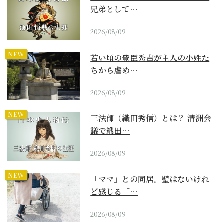
兄弟として…
2026/08/09
NEW
若い頃の豊臣秀吉が主人の小姓た
ちから虐め…
2026/08/09
NEW
三法師（織田秀信）とは？ 清洲会
議で織田…
2026/08/09
NEW
「ママ」との同居。壁はないけれ
ど感じる「…
2026/08/09