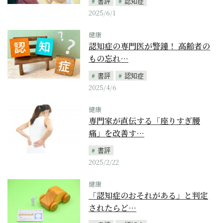
書評
認知症
2025/6/1
健康
認知症の専門医が警鐘！ 高齢者の
もの忘れ…
書評
認知症
2025/4/6
健康
専門家が直伝する「座りすぎ腰
痛」を改善す…
書評
2025/2/22
健康
「認知症のおそれがある」と判定
されたらど…