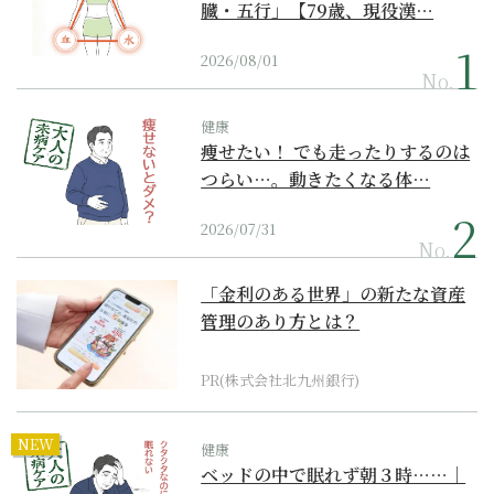
臓・五行」【79歳、現役漢…
2026/08/01
No.
健康
痩せたい！ でも走ったりするのは
つらい…。動きたくなる体…
2026/07/31
No.
「金利のある世界」の新たな資産
管理のあり方とは？
PR(株式会社北九州銀行)
NEW
健康
ベッドの中で眠れず朝３時……｜