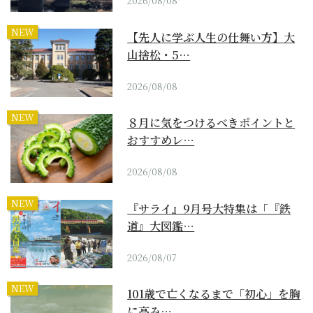
2026/08/08
NEW
【先人に学ぶ人生の仕舞い方】大
山捨松・5…
2026/08/08
NEW
８月に気をつけるべきポイントと
おすすめレ…
2026/08/08
NEW
『サライ』9月号大特集は「『鉄
道』大図鑑…
2026/08/07
NEW
101歳で亡くなるまで「初心」を胸
に高み…