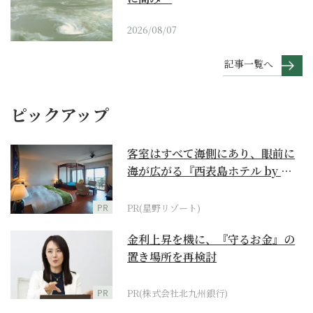
2026/08/07
記事一覧へ
ピックアップ
客室はすべて海側にあり、眼前に
海が広がる『西表島ホテル by 星
野リゾート』
PR
PR(星野リゾート)
金利上昇を機に、『守るお金』の
置き場所を再検討
PR
PR(株式会社北九州銀行)