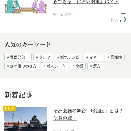
らできる「におい対策」は？…
2026/07/24
No.
人気のキーワード
豊臣兄弟！
クルマ
減塩レシピ
マネー
認知症
定年後の歩き方
老人ホーム
京都
漢方
新着記事
NEW
清洲会議の舞台「尾張国」とは？
信長の統…