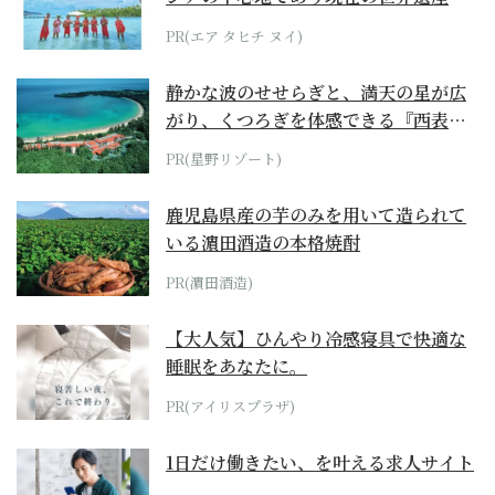
らみえてくる...
PR(エア タヒチ ヌイ)
静かな波のせせらぎと、満天の星が広
がり、くつろぎを体感できる『西表島
ホテル by...
PR(星野リゾート)
鹿児島県産の芋のみを用いて造られて
いる濵田酒造の本格焼酎
PR(濵田酒造)
【大人気】ひんやり冷感寝具で快適な
睡眠をあなたに。
PR(アイリスプラザ)
1日だけ働きたい、を叶える求人サイト