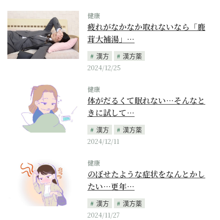
健康
疲れがなかなか取れないなら「鹿
茸大補湯」…
漢方
漢方薬
2024/12/25
健康
体がだるくて眠れない…そんなと
きに試して…
漢方
漢方薬
2024/12/11
健康
のぼせたような症状をなんとかし
たい…更年…
漢方
漢方薬
2024/11/27