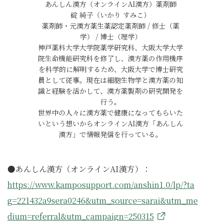
あんしん漢方（オンラインAI漢方）薬剤師
碇 純子（いかり すみこ）
薬剤師・元漢方薬生薬認定薬剤師 / 修士（薬
学） / 博士（理学）
神戸薬科大学大学院薬学研究科、大阪大学大学
院生命機能研究科を修了し、漢方薬の作用機序
を科学的に解明するため、大阪大学で博士研究
員として従事。現在は細胞生物学と漢方薬の知
識と経験を活かして、漢方薬製剤の研究開発を
行う。
世界中の人々に漢方薬で健康になってもらいた
いという想いからオンラインAI漢方「あんしん
漢方」で情報発信を行っている。
●あんしん漢方（オンラインAI漢方）：
https://www.kamposupport.com/anshin1.0/lp/?ta
g=221432a9sera0246&utm_source=sarai&utm_me
dium=referral&utm_campaign=250315