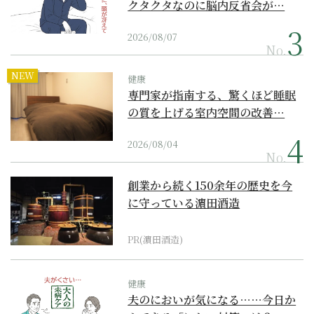
クタクタなのに脳内反省会が…
2026/08/07
No.
NEW
健康
専門家が指南する、驚くほど睡眠
の質を上げる室内空間の改善…
2026/08/04
No.
創業から続く150余年の歴史を今
に守っている濵田酒造
PR(濵田酒造)
健康
夫のにおいが気になる……今日か