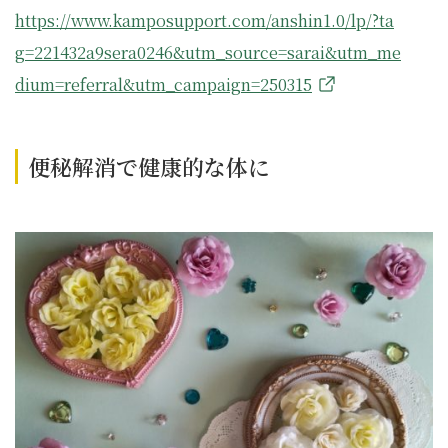
https://www.kamposupport.com/anshin1.0/lp/?ta
g=221432a9sera0246&utm_source=sarai&utm_me
dium=referral&utm_campaign=250315
便秘解消で健康的な体に