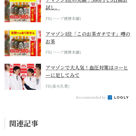
試し。
PR(ハーブ健康本舗)
アマゾン1位「このお茶ガチです」噂の
お茶
PR(ハーブ健康本舗)
アマゾンで大人気！血圧対策はコーヒ
ーに足してみて
PR(森永乳業)
Recommended by
関連記事