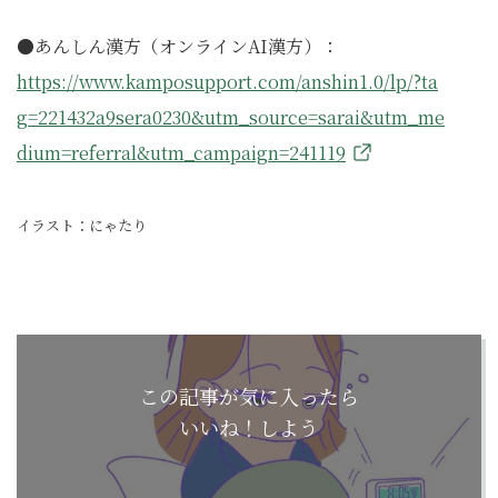
●あんしん漢方（オンラインAI漢方）：
https://www.kamposupport.com/anshin1.0/lp/?ta
g=221432a9sera0230&utm_source=sarai&utm_me
dium=referral&utm_campaign=241119
イラスト：にゃたり
この記事が気に入ったら
いいね！しよう