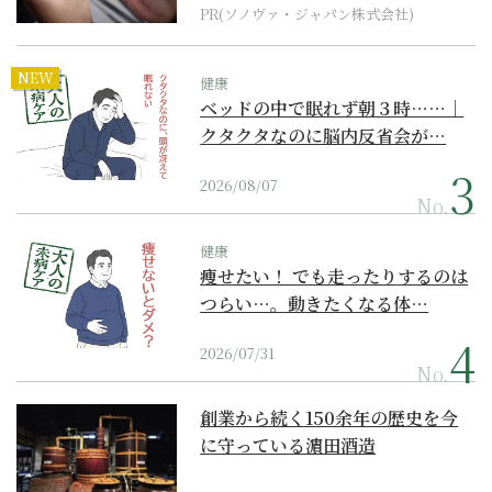
PR(ソノヴァ・ジャパン株式会社)
NEW
健康
ベッドの中で眠れず朝３時……｜
クタクタなのに脳内反省会が…
2026/08/07
No.
健康
痩せたい！ でも走ったりするのは
つらい…。動きたくなる体…
2026/07/31
No.
創業から続く150余年の歴史を今
に守っている濵田酒造