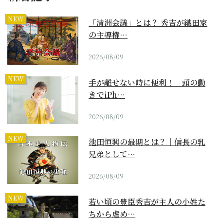
NEW
「清洲会議」とは？ 秀吉が織田家
の主導権…
2026/08/09
NEW
手が離せない時に便利！ 頭の動
きでiPh…
2026/08/09
NEW
池田恒興の最期とは？｜信長の乳
兄弟として…
2026/08/09
NEW
若い頃の豊臣秀吉が主人の小姓た
ちから虐め…