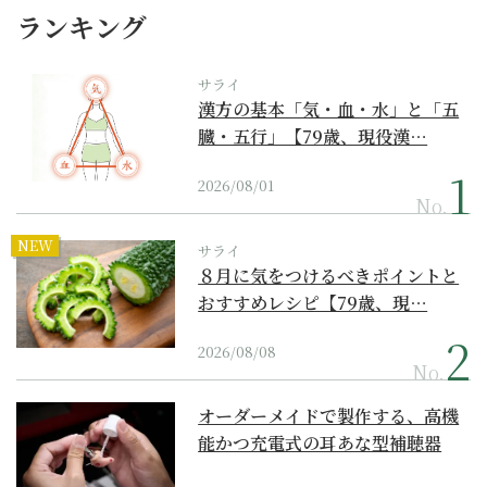
ランキング
サライ
漢方の基本「気・血・水」と「五
臓・五行」【79歳、現役漢…
2026/08/01
No.
NEW
サライ
８月に気をつけるべきポイントと
おすすめレシピ【79歳、現…
2026/08/08
No.
オーダーメイドで製作する、高機
能かつ充電式の耳あな型補聴器