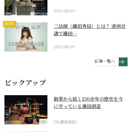
2026/08/09
NEW
三法師（織田秀信）とは？ 清洲会
議で織田…
2026/08/09
記事一覧へ
ピックアップ
創業から続く150余年の歴史を今
に守っている濵田酒造
PR
PR(濵田酒造)