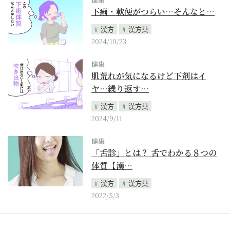
下痢・軟便がつらい…そんなと…
漢方
漢方薬
2024/10/23
健康
肌荒れが気になるけど下剤はイ
ヤ…繰り返す…
漢方
漢方薬
2024/9/11
健康
「舌診」とは？ 舌でわかる８つの
体質【漢…
漢方
漢方薬
2022/5/3