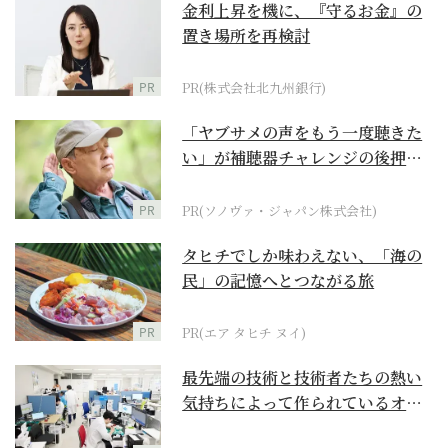
金利上昇を機に、『守るお金』の
置き場所を再検討
PR
PR(株式会社北九州銀行)
「ヤブサメの声をもう一度聴きた
い」が補聴器チャレンジの後押し
に
PR
PR(ソノヴァ・ジャパン株式会社)
タヒチでしか味わえない、「海の
民」の記憶へとつながる旅
PR
PR(エア タヒチ ヌイ)
最先端の技術と技術者たちの熱い
気持ちによって作られているオー
ダーメイド補聴器