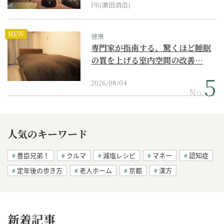
PR(濵田酒造)
NEW
健康
専門家が指南する、驚くほど睡眠
の質を上げる室内空間の改善…
2026/08/04
No.
人気のキーワード
豊臣兄弟！
クルマ
減塩レシピ
マネー
認知症
定年後の歩き方
老人ホーム
京都
漢方
新着記事