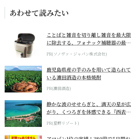
あわせて読みたい
ことばと雑音を切り離し雑音を最大限
に除去する、フォナック補聴器の最上
位モデル
PR(ソノヴァ・ジャパン株式会社)
鹿児島県産の芋のみを用いて造られて
いる濵田酒造の本格焼酎
PR(濵田酒造)
静かな波のせせらぎと、満天の星が広
がり、くつろぎを体感できる『西表島
ホテル by...
PR(星野リゾート)
アマゾン1位の実績！380円で5日間お