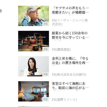
「ヤブサメの声をもう一
特
度聴きたい」が補聴器チ
ャレンジの後押しに
PR(ソノヴァ・ジャパン株
PR
式会社)
創業から続く150余年の
歴史を今に守っている濵
田酒造
PR
PR(濵田酒造)
金利上昇を機に、『守る
お金』の置き場所を再検
討
PR
PR(株式会社北九州銀行)
客室はすべて海側にあ
り、眼前に海が広がる
『西表島ホテル by 星野
リゾート』
PR
PR(星野リゾート)