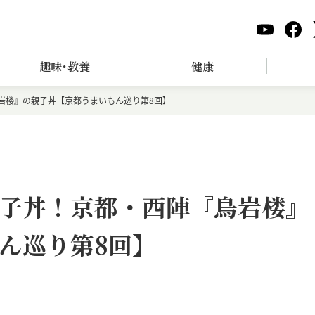
趣味･教養
健康
岩楼』の親子丼【京都うまいもん巡り第8回】
子丼！京都・西陣『鳥岩楼』
ん巡り第8回】