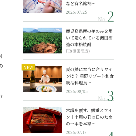
など有名銘柄…
2026/07/25
No.
鹿児島県産の芋のみを用
いて造られている濵田酒
造の本格焼酎
PR(濵田酒造)
岩
の
NEW
夏の鱧に本当に合うワイ
ンは？ 星野リゾート和食
統括料理長…
2026/08/05
分
No.
常識を覆す、鰻重とワイ
ン｜土用の丑の日のため
の一本を本家…
2026/07/17