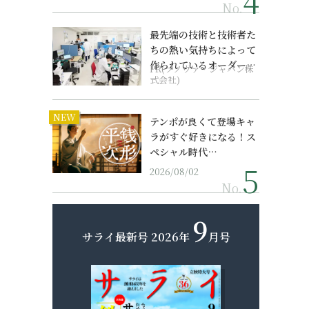
No.
最先端の技術と技術者た
ちの熱い気持ちによって
作られているオーダーメ
PR(ソノヴァ・ジャパン株
イド補聴器
式会社)
NEW
テンポが良くて登場キャ
ラがすぐ好きになる！ス
ペシャル時代…
2026/08/02
No.
9
サライ最新号
2026年
月号