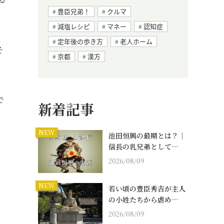
豊臣兄弟！
クルマ
減塩レシピ
マネー
認知症
定年後の歩き方
老人ホーム
そ
京都
漢方
で
新着記事
NEW
池田恒興の最期とは？｜
信長の乳兄弟として…
2026/08/09
NEW
若い頃の豊臣秀吉が主人
の小姓たちから虐め…
2026/08/09