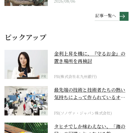
2026/08/06
記事一覧へ
ピックアップ
金利上昇を機に、『守るお金』の
置き場所を再検討
PR
PR(株式会社北九州銀行)
最先端の技術と技術者たちの熱い
気持ちによって作られているオー
ダーメイド補聴器
PR
PR(ソノヴァ・ジャパン株式会社)
タヒチでしか味わえない、「海の