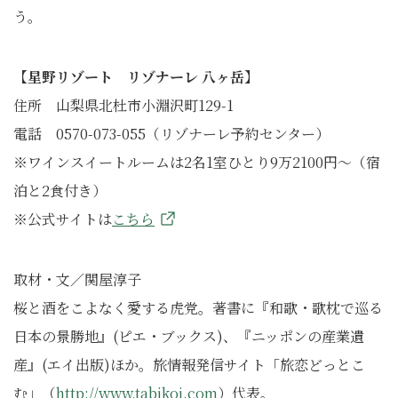
う。
【星野リゾート リゾナーレ 八ヶ岳】
住所 山梨県北杜市小淵沢町129-1
電話 0570-073-055（リゾナーレ予約センター）
※ワインスイートルームは2名1室ひとり9万2100円～（宿
泊と2食付き）
※公式サイトは
こちら
取材・文／関屋淳子
桜と酒をこよなく愛する虎党。著書に『和歌・歌枕で巡る
日本の景勝地』(ピエ・ブックス)、『ニッポンの産業遺
産』(エイ出版)ほか。旅情報発信サイト「旅恋どっとこ
む」（
http://www.tabikoi.com
）代表。