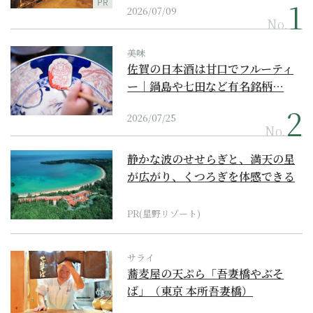
PR
2026/07/09
No.
美味
佐賀の日本酒は甘口でフルーティ
ー｜鍋島や七田など有名銘柄…
2026/07/25
No.
静かな波のせせらぎと、満天の星
が広がり、くつろぎを体感できる
『西表島ホテル by...
PR(星野リゾート)
サライ
蕎麦屋の天ぷら「吾妻橋やぶそ
ば」（東京 本所吾妻橋）