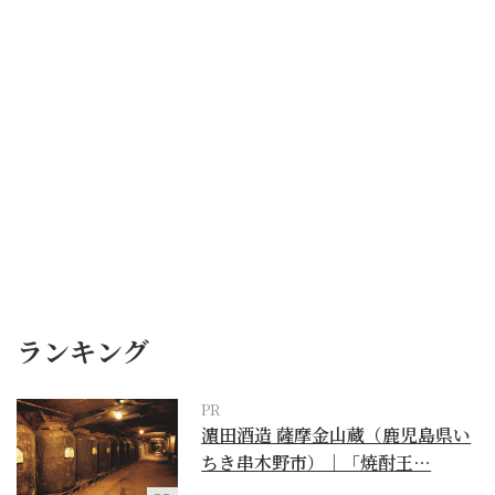
ランキング
PR
濵田酒造 薩摩金山蔵（鹿児島県い
ちき串木野市）｜「焼酎王…