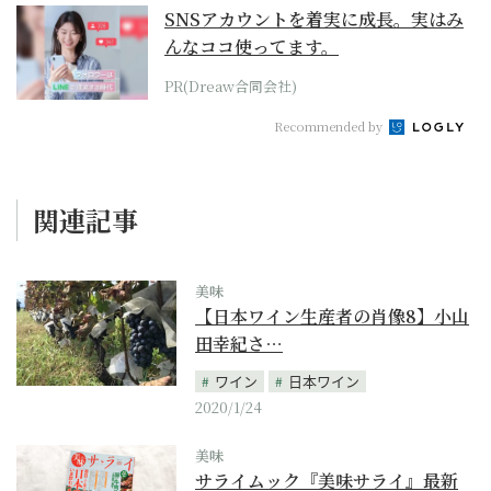
SNSアカウントを着実に成長。実はみ
んなココ使ってます。
PR(Dreaw合同会社)
Recommended by
関連記事
美味
【日本ワイン生産者の肖像8】小山
田幸紀さ…
ワイン
日本ワイン
2020/1/24
美味
サライムック『美味サライ』最新