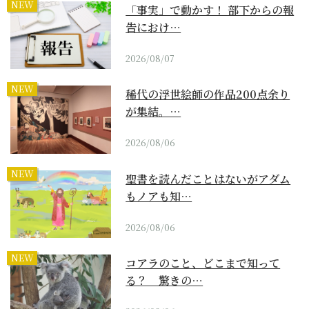
NEW
「事実」で動かす！ 部下からの報
告におけ…
2026/08/07
NEW
稀代の浮世絵師の作品200点余り
が集結。…
2026/08/06
NEW
聖書を読んだことはないがアダム
もノアも知…
2026/08/06
NEW
コアラのこと、どこまで知って
る？ 驚きの…