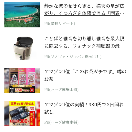
静かな波のせせらぎと、満天の星が広
がり、くつろぎを体感できる『西表島
ホテル by...
PR(星野リゾート)
ことばと雑音を切り離し雑音を最大限
に除去する、フォナック補聴器の最上
位モデル
PR(ソノヴァ・ジャパン株式会社)
アマゾン1位「このお茶ガチです」噂の
お茶
PR(ハーブ健康本舗)
アマゾン1位の実績！380円で5日間お
試し。
PR(ハーブ健康本舗)