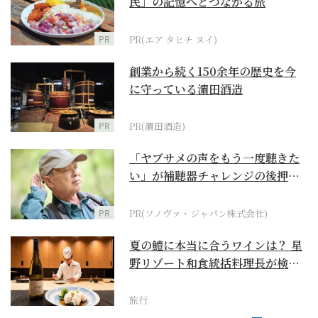
民」の記憶へとつながる旅
PR
PR(エア タヒチ ヌイ)
創業から続く150余年の歴史を今
に守っている濵田酒造
PR
PR(濵田酒造)
「ヤブサメの声をもう一度聴きた
い」が補聴器チャレンジの後押し
に
PR
PR(ソノヴァ・ジャパン株式会社)
夏の鱧に本当に合うワインは？ 星
野リゾート和食統括料理長が検証
【ワイン×和食 至...
旅行