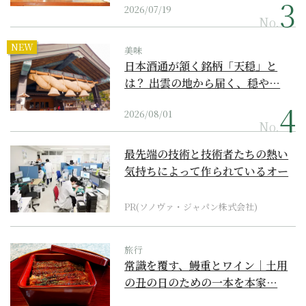
2026/07/19
No.
NEW
美味
日本酒通が頷く銘柄「天穏」と
は？ 出雲の地から届く、穏や…
2026/08/01
No.
最先端の技術と技術者たちの熱い
気持ちによって作られているオー
ダーメイド補聴器
PR(ソノヴァ・ジャパン株式会社)
旅行
常識を覆す、鰻重とワイン｜土用
の丑の日のための一本を本家…