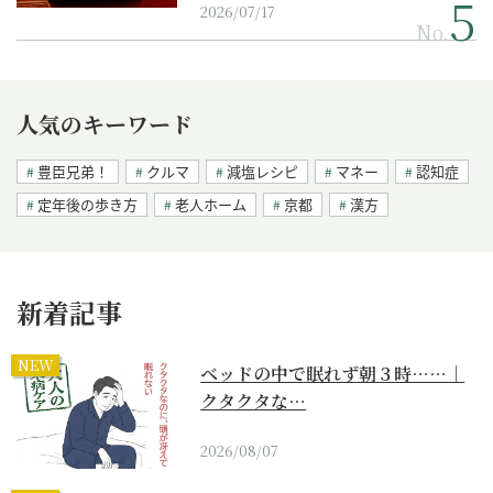
2026/07/17
No.
人気のキーワード
豊臣兄弟！
クルマ
減塩レシピ
マネー
認知症
定年後の歩き方
老人ホーム
京都
漢方
新着記事
NEW
ベッドの中で眠れず朝３時……｜
クタクタな…
2026/08/07