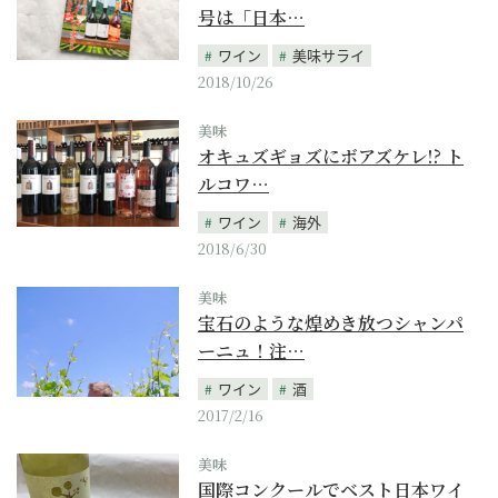
号は「日本…
ワイン
美味サライ
2018/10/26
美味
オキュズギョズにボアズケレ!? ト
ルコワ…
ワイン
海外
2018/6/30
美味
宝石のような煌めき放つシャンパ
ーニュ！注…
ワイン
酒
2017/2/16
美味
国際コンクールでベスト日本ワイ