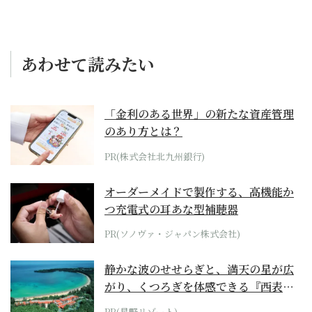
あわせて読みたい
「金利のある世界」の新たな資産管理
のあり方とは？
PR(株式会社北九州銀行)
オーダーメイドで製作する、高機能か
つ充電式の耳あな型補聴器
PR(ソノヴァ・ジャパン株式会社)
静かな波のせせらぎと、満天の星が広
がり、くつろぎを体感できる『西表島
ホテル by...
PR(星野リゾート)