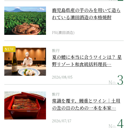
鹿児島県産の芋のみを用いて造ら
れている濵田酒造の本格焼酎
PR(濵田酒造)
NEW
旅行
夏の鱧に本当に合うワインは？ 星
野リゾート和食統括料理長…
2026/08/05
No.
旅行
常識を覆す、鰻重とワイン｜土用
の丑の日のための一本を本家…
2026/07/17
No.