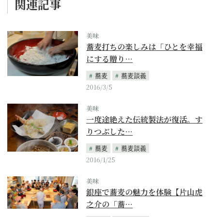
関連記事
美味
蕎麦打ちの楽しみは「ひとを幸福
にする贈り…
蕎麦
蕎麦談義
2016/3/5
美味
一度途絶えた伝統製法が復活。す
りつぶした…
蕎麦
蕎麦談義
2016/1/25
美味
銀座で蕎麦の魅力を体験【片山虎
之介の「蕎…