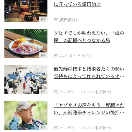
に守っている濵田酒造
PR
PR(濵田酒造)
タヒチでしか味わえない、「海の
民」の記憶へとつながる旅
PR
PR(エア タヒチ ヌイ)
最先端の技術と技術者たちの熱い
気持ちによって作られているオー
ダーメイド補聴器
PR
PR(ソノヴァ・ジャパン株式会社)
「ヤブサメの声をもう一度聴きた
い」が補聴器チャレンジの後押し
に
PR
PR(ソノヴァ・ジャパン株式会社)