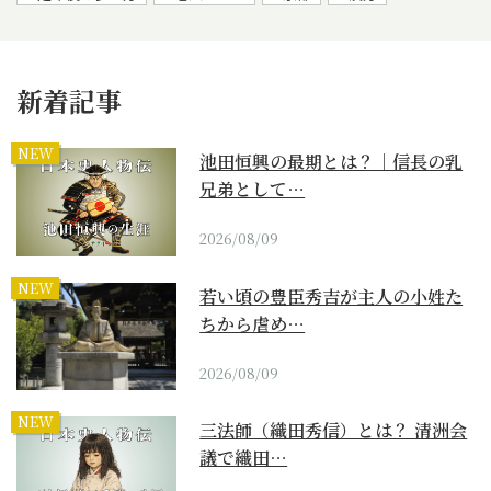
新着記事
NEW
池田恒興の最期とは？｜信長の乳
兄弟として…
2026/08/09
NEW
若い頃の豊臣秀吉が主人の小姓た
ちから虐め…
2026/08/09
NEW
三法師（織田秀信）とは？ 清洲会
議で織田…