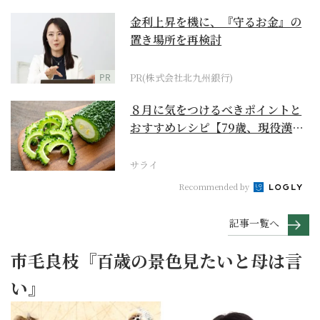
金利上昇を機に、『守るお金』の
置き場所を再検討
PR
PR(株式会社北九州銀行)
８月に気をつけるべきポイントと
おすすめレシピ【79歳、現役漢方
家の季節の養生12...
サライ
Recommended by
記事一覧へ
市毛良枝『百歳の景色見たいと母は言
い』