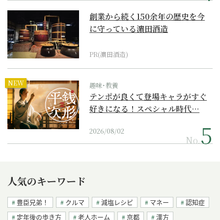
創業から続く150余年の歴史を今
に守っている濵田酒造
PR(濵田酒造)
NEW
趣味･教養
テンポが良くて登場キャラがすぐ
好きになる！スペシャル時代…
2026/08/02
No.
人気のキーワード
豊臣兄弟！
クルマ
減塩レシピ
マネー
認知症
定年後の歩き方
老人ホーム
京都
漢方