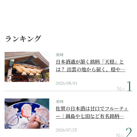
ランキング
美味
日本酒通が頷く銘柄「天穏」と
は？ 出雲の地から届く、穏や…
2026/08/01
No.
美味
佐賀の日本酒は甘口でフルーティ
ー｜鍋島や七田など有名銘柄…
2026/07/25
No.