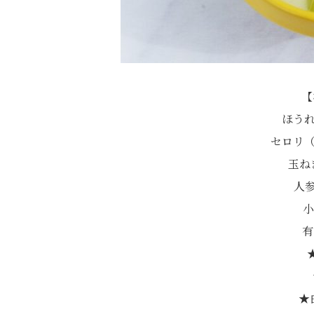
【
ほうれ
セロリ（
玉ね
人参
小
有
★