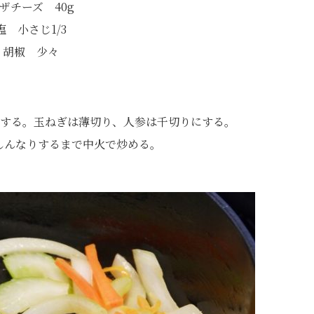
ザチーズ 40g
塩 小さじ1/3
胡椒 少々
にする。玉ねぎは薄切り、人参は千切りにする。
しんなりするまで中火で炒める。