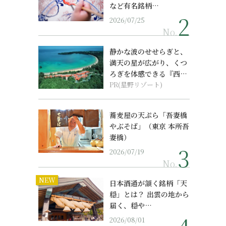
など有名銘柄…
2026/07/25
No.
静かな波のせせらぎと、
満天の星が広がり、くつ
ろぎを体感できる『西表
島ホテル by...
PR(星野リゾート)
蕎麦屋の天ぷら「吾妻橋
やぶそば」（東京 本所吾
妻橋）
2026/07/19
No.
NEW
日本酒通が頷く銘柄「天
穏」とは？ 出雲の地から
届く、穏や…
2026/08/01