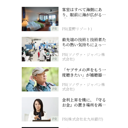
客室はすべて海側にあ
り、眼前に海が広がる
『西表島ホテル by 星野
リゾート』
PR
PR(星野リゾート)
最先端の技術と技術者た
ちの熱い気持ちによって
作られているオーダーメ
PR(ソノヴァ・ジャパン株
イド補聴器
PR
式会社)
「ヤブサメの声をもう一
度聴きたい」が補聴器チ
ャレンジの後押しに
PR(ソノヴァ・ジャパン株
PR
式会社)
金利上昇を機に、『守る
お金』の置き場所を再検
討
PR
PR(株式会社北九州銀行)