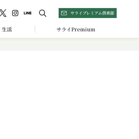
サライプレミアム倶楽部
生活
サライPremium
ず