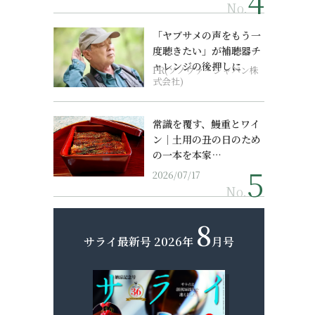
No.
「ヤブサメの声をもう一
度聴きたい」が補聴器チ
ャレンジの後押しに
PR(ソノヴァ・ジャパン株
式会社)
常識を覆す、鰻重とワイ
ン｜土用の丑の日のため
の一本を本家…
2026/07/17
No.
8
サライ最新号
2026年
月号