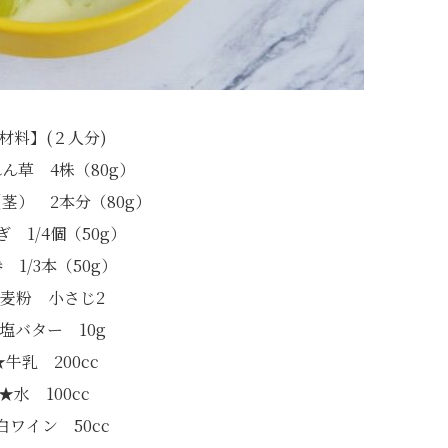
材料】(２人分)
ん草 4株（80g）
茎） 2本分（80g）
ぎ 1/4個（50g）
 1/3本（50g）
麦粉 小さじ2
塩バター 10g
★牛乳 200cc
★水 100cc
白ワイン 50cc