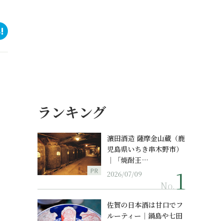
ランキング
濵田酒造 薩摩金山蔵（鹿
児島県いちき串木野市）
｜「焼酎王…
PR
2026/07/09
No.
佐賀の日本酒は甘口でフ
ルーティー｜鍋島や七田