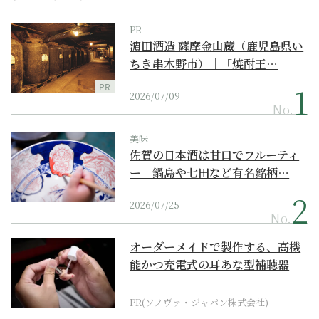
PR
濵田酒造 薩摩金山蔵（鹿児島県い
ちき串木野市）｜「焼酎王…
PR
2026/07/09
No.
美味
佐賀の日本酒は甘口でフルーティ
ー｜鍋島や七田など有名銘柄…
2026/07/25
No.
オーダーメイドで製作する、高機
能かつ充電式の耳あな型補聴器
PR(ソノヴァ・ジャパン株式会社)