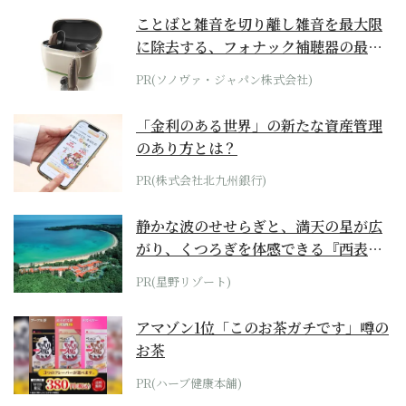
ことばと雑音を切り離し雑音を最大限
に除去する、フォナック補聴器の最上
位モデル
PR(ソノヴァ・ジャパン株式会社)
「金利のある世界」の新たな資産管理
のあり方とは？
PR(株式会社北九州銀行)
静かな波のせせらぎと、満天の星が広
がり、くつろぎを体感できる『西表島
ホテル by...
PR(星野リゾート)
アマゾン1位「このお茶ガチです」噂の
お茶
PR(ハーブ健康本舗)