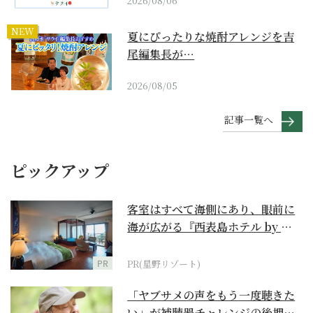
2026/08/06
NEW
夏にぴったりな焼酎アレンジを吉
尾編集長が…
2026/08/05
記事一覧へ
ピックアップ
客室はすべて海側にあり、眼前に
海が広がる『西表島ホテル by 星
野リゾート』
PR
PR(星野リゾート)
「ヤブサメの声をもう一度聴きた
い」が補聴器チャレンジの後押し