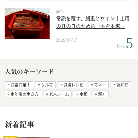
旅行
常識を覆す、鰻重とワイン｜土用
の丑の日のための一本を本家…
2026/07/17
No.
人気のキーワード
豊臣兄弟！
クルマ
減塩レシピ
マネー
認知症
定年後の歩き方
老人ホーム
京都
漢方
新着記事