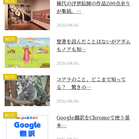
NEW
稀代の浮世絵師の作品200点余り
が集結。…
2026/08/06
NEW
聖書を読んだことはないがアダム
もノアも知…
2026/08/06
NEW
コアラのこと、どこまで知って
る？ 驚きの…
2026/08/06
NEW
Google翻訳をChromeで使う基
本…