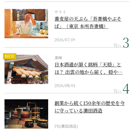
サライ
蕎麦屋の天ぷら「吾妻橋やぶそ
ば」（東京 本所吾妻橋）
2026/07/19
No.
NEW
美味
日本酒通が頷く銘柄「天穏」と
は？ 出雲の地から届く、穏や…
2026/08/01
No.
創業から続く150余年の歴史を今
に守っている濵田酒造
PR(濵田酒造)