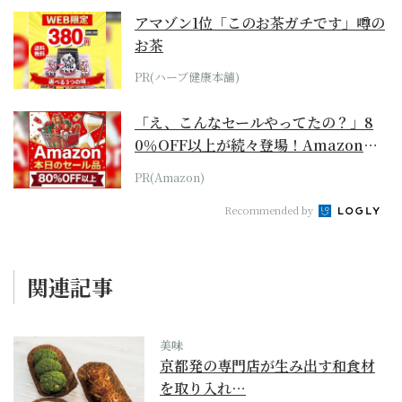
アマゾン1位「このお茶ガチです」噂の
お茶
PR(ハーブ健康本舗)
「え、こんなセールやってたの？」8
0％OFF以上が続々登場！Amazonの
本気が...
PR(Amazon)
Recommended by
関連記事
美味
京都発の専門店が生み出す和食材
を取り入れ…