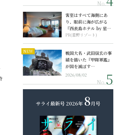
No.
客室はすべて海側にあ
り、眼前に海が広がる
『西表島ホテル by 星野
リゾート』
PR(星野リゾート)
NEW
戦国大名・武田信玄の事
績を描いた『甲陽軍鑑』
が国を滅ぼす…
で
2026/08/02
特
No.
8
サライ最新号
2026年
月号