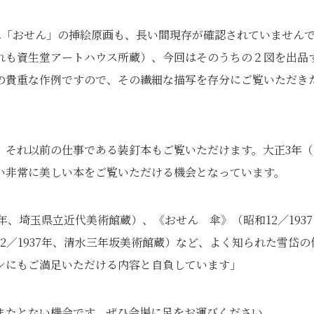
完二「おせん」の挿絵原画も、長い間現存が確認されていません
れも資生堂アートハウス所蔵）、今回はそのうちの２図を出品
の貴重な作例ですので、その繊細な描写を存分にご覧いただき
それ以前の仕事である装釘本もご覧いただけます。大正3年（
い非常に美しい本をご覧いただける機会となっています。
年、埼玉県立近代美術館蔵）、《おせん 傘》（昭和12／1937
2／1937年、清水三年坂美術館蔵）など、よく知られた雪岱の
ンにもご満足いただける内容と自負しています」
またとない機会です。ぜひ会場に足をお運びください。