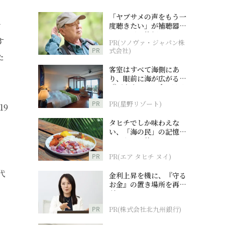
「ヤブサメの声をもう一
で
度聴きたい」が補聴器チ
ャレンジの後押しに
す
PR(ソノヴァ・ジャパン株
PR
式会社)
た
客室はすべて海側にあ
り、眼前に海が広がる
『西表島ホテル by 星野
リゾート』
PR
PR(星野リゾート)
19
タヒチでしか味わえな
い、「海の民」の記憶へ
とつながる旅
PR
PR(エア タヒチ ヌイ)
代
金利上昇を機に、『守る
お金』の置き場所を再検
討
PR
PR(株式会社北九州銀行)