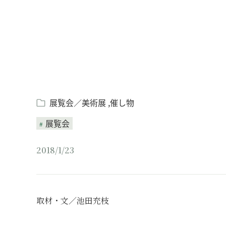
展覧会／美術展
催し物
展覧会
2018/1/23
取材・文／池田充枝