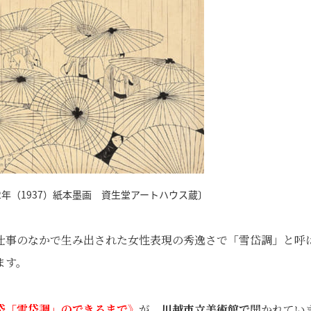
年（1937）紙本墨画 資生堂アートハウス蔵〕
仕事のなかで生み出された女性表現の秀逸さで「雪岱調」と呼
ます。
岱「雪岱調」のできるまで》
が、
川越市立美術館で
開かれてい