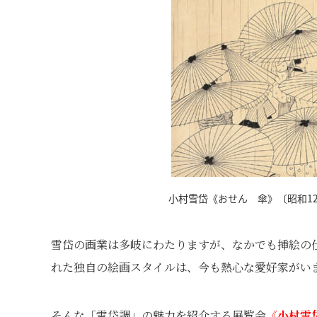
小村雪岱《おせん 傘》〔昭和12
雪岱の画業は多岐にわたりますが、なかでも挿絵の
れた独自の絵画スタイルは、今も熱心な愛好家がい
そんな「雪岱調」の魅力を紹介する展覧会
《
小村雪