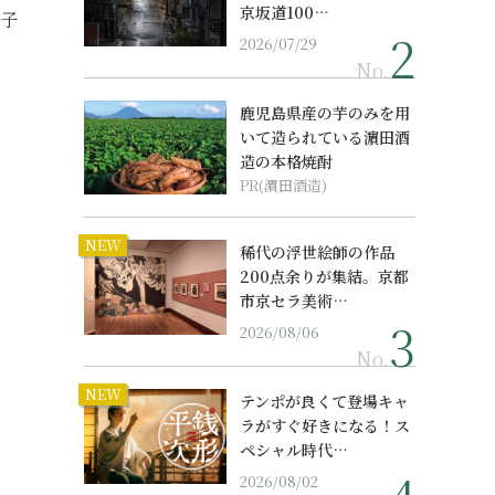
京坂道100…
弟子
2026/07/29
No.
鹿児島県産の芋のみを用
いて造られている濵田酒
造の本格焼酎
PR(濵田酒造)
NEW
稀代の浮世絵師の作品
200点余りが集結。京都
市京セラ美術…
2026/08/06
No.
NEW
テンポが良くて登場キャ
ラがすぐ好きになる！ス
ペシャル時代…
2026/08/02