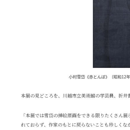
小村雪岱《赤とんぼ》〔昭和12年
本展の見どころを、川越市立美術館の学芸員、折井
「本展では雪岱の挿絵原画をできる限りたくさん展
れておらず、作家のもとに戻らないことも珍しくな