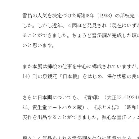
雪岱の人気を決定づけた昭和8年（1933）の邦枝
した。しかし近年、４図ほど発見され（現在はいず
ることができました。ちょうど雪岱調が完成した頃
いと思います。
また本展は挿絵の仕事を中心に構成されていますが、
14）刊の泉鏡花『日本橋』をはじめ、保存状態の良
さらに日本画についても、《青柳》（大正13／1924
年、資生堂アートハウス蔵）、《赤とんぼ》（昭和1
表作を出品することができました。熱心な雪岱ファ
瑞々しく気品あふれる雪岱調を存分に鑑賞できる、