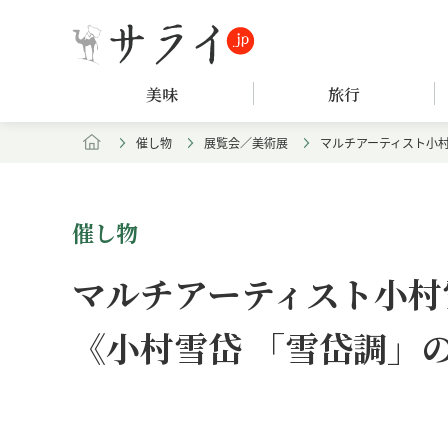
美味
旅行
催し物
展覧会／美術展
マルチアーティスト小村
催し物
マルチアーティスト小村
《小村雪岱 「雪岱調」
Loaded
:
/
Unmute
4.30%