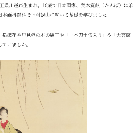
、埼玉県川越市生まれ。16歳で日本画家、荒木寛畝（かんぽ）に
日本画科選科で下村観山に就いて基礎を学びました。
、泉鏡花や里見弴の本の装丁や「一本刀土俵入り」や「大菩薩
していました。