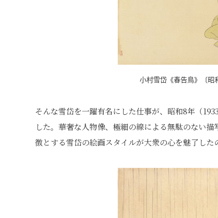
小村雪岱《春告鳥》〔昭和
そんな雪岱を一躍有名にした仕事が、昭和8年（19
した。華奢な人物像、極細の線による無駄のない描
徴とする雪岱の絵画スタイルが大衆の心を魅了した