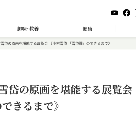
趣味･教養
健康
雪岱の原画を堪能する展覧会 《小村雪岱 「雪岱調」のできるまで》
雪岱の原画を堪能する展覧会
のできるまで》