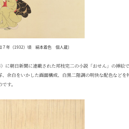
７年（1932）頃 絹本着色 個人蔵〕
33）に朝日新聞に連載された邦枝完二の小説「おせん」の挿絵
写、余白をいかした画面構成、白黒二階調の明快な配色などを
のです。