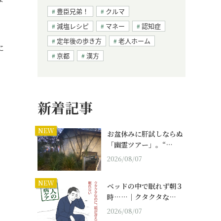
豊臣兄弟！
クルマ
減塩レシピ
マネー
認知症
定年後の歩き方
老人ホーム
に
京都
漢方
新着記事
NEW
お盆休みに肝試しならぬ
「幽霊ツアー」。“…
2026/08/07
NEW
ベッドの中で眠れず朝３
時……｜クタクタな…
2026/08/07