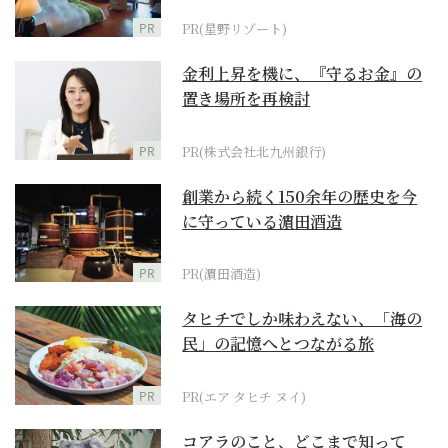
野リゾート』
PR
PR(星野リゾート)
金利上昇を機に、『守るお金』の
置き場所を再検討
PR
PR(株式会社北九州銀行)
創業から続く150余年の歴史を今
に守っている濵田酒造
PR
PR(濵田酒造)
タヒチでしか味わえない、「海の
民」の記憶へとつながる旅
PR
PR(エア タヒチ ヌイ)
コアラのこと、どこまで知って