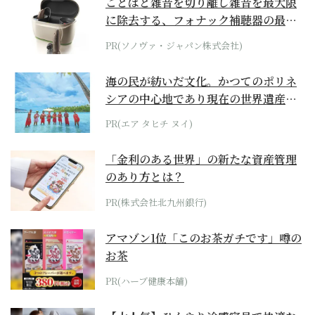
ことばと雑音を切り離し雑音を最大限
に除去する、フォナック補聴器の最上
位モデル
PR(ソノヴァ・ジャパン株式会社)
海の民が紡いだ文化。かつてのポリネ
シアの中心地であり現在の世界遺産か
らみえてくる...
PR(エア タヒチ ヌイ)
「金利のある世界」の新たな資産管理
のあり方とは？
PR(株式会社北九州銀行)
アマゾン1位「このお茶ガチです」噂の
お茶
PR(ハーブ健康本舗)