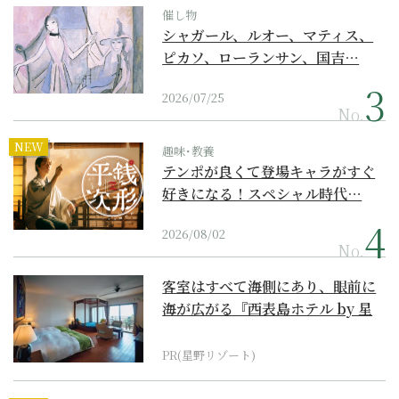
催し物
シャガール、ルオー、マティス、
ピカソ、ローランサン、国吉…
2026/07/25
No.
NEW
趣味･教養
テンポが良くて登場キャラがすぐ
好きになる！スペシャル時代…
2026/08/02
No.
客室はすべて海側にあり、眼前に
海が広がる『西表島ホテル by 星
野リゾート』
PR(星野リゾート)