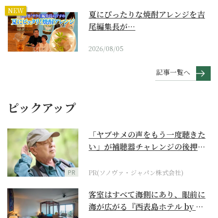
NEW
夏にぴったりな焼酎アレンジを吉
尾編集長が…
2026/08/05
記事一覧へ
ピックアップ
「ヤブサメの声をもう一度聴きた
い」が補聴器チャレンジの後押し
に
PR
PR(ソノヴァ・ジャパン株式会社)
客室はすべて海側にあり、眼前に
海が広がる『西表島ホテル by 星