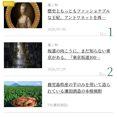
NEW
催し物
歴史上もっともファッショナブル
な王妃、アントワネットを再…
2026/07/30
No.
催し物
坂道の向こうに、まだ知らない東
京がある。『東京坂道100…
2026/07/29
No.
鹿児島県産の芋のみを用いて造ら
れている濵田酒造の本格焼酎
PR(濵田酒造)