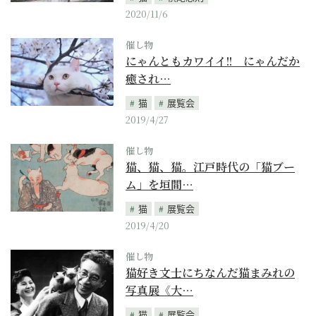
2020/11/6
催し物
にゃんともカワイイ!! にゃんだか
癒され…
猫
展覧会
2019/4/27
催し物
猫、猫、猫。江戸時代の「猫ブー
ム」を垣間…
猫
展覧会
2019/4/20
催し物
猫好き文士にちなんだ猫まみれの
写真展《大…
猫
展覧会