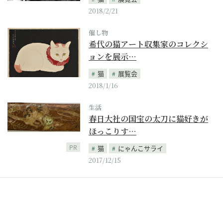
2018/2/21
催し物
希代の猫アート収集家のコレクシ
ョンを展示…
猫
展覧会
2018/1/16
生活
春日大社の国宝の太刀に猫好きが
ほっこりす…
PR
猫
にゃんこサライ
2017/12/15