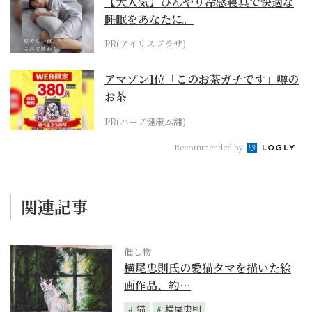
【大人気】ひんやり冷感寝具で快適な
睡眠をあなたに。
PR(アイリスプラザ)
アマゾン1位「このお茶ガチです」噂の
お茶
PR(ハーブ健康本舗)
Recommended by
関連記事
催し物
横尾忠則氏の愛猫タマを描いた絵
画作品、約…
猫
横尾忠則