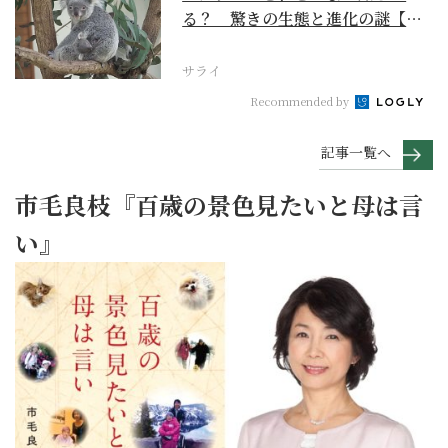
る？ 驚きの生態と進化の謎【お
いでよ！ コアラ沼への...
サライ
Recommended by
記事一覧へ
市毛良枝『百歳の景色見たいと母は言
い』