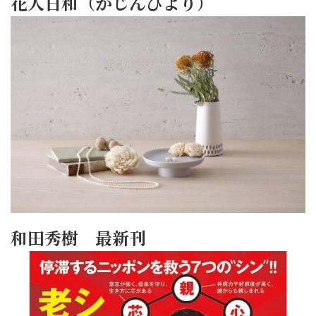
花人日和（かじんびより）
和田秀樹 最新刊