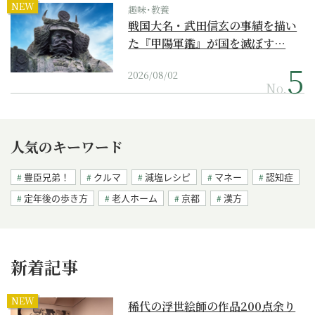
NEW
趣味･教養
戦国大名・武田信玄の事績を描い
た『甲陽軍鑑』が国を滅ぼす…
2026/08/02
No.
人気のキーワード
豊臣兄弟！
クルマ
減塩レシピ
マネー
認知症
定年後の歩き方
老人ホーム
京都
漢方
新着記事
NEW
稀代の浮世絵師の作品200点余り