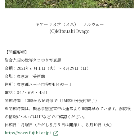
キアーラ３才（メス） ノルウェー
(C)Mitsuaki Iwago
【開催要項】
岩合光昭の世界ネコ歩き写真展
会期：2021年６月１日（火）～８月29日（日）
会場：東京富士美術館
住所：東京都八王子市谷野町492―１
電話：042・691・4511
開館時間：10時から16時まで（15時30分受付終了）
※閉館時間は、緊急事態宣言中は通常より1時間早めています。解除後
の情報についてはHPなどでご確認ください。
休館日：月曜日（ただし８月９日は開館）、８月10日（火）
https//www.fujibi.or.jp/