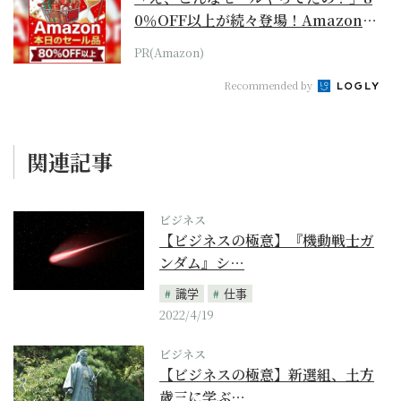
0％OFF以上が続々登場！Amazonの
本気が...
PR(Amazon)
Recommended by
関連記事
ビジネス
【ビジネスの極意】『機動戦士ガ
ンダム』シ…
識学
仕事
2022/4/19
ビジネス
【ビジネスの極意】新選組、土方
歳三に学ぶ…