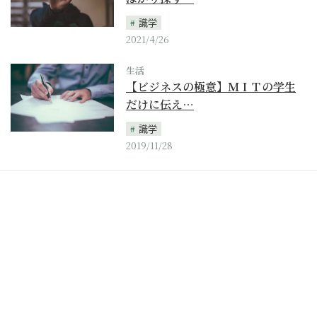
識学
2021/4/26
生活
【ビジネスの極意】ＭＩＴの学生
だけに伝え…
識学
2019/11/28