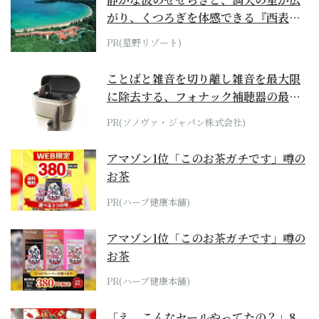
がり、くつろぎを体感できる『西表島
ホテル by...
PR(星野リゾート)
ことばと雑音を切り離し雑音を最大限
に除去する、フォナック補聴器の最上
位モデル
PR(ソノヴァ・ジャパン株式会社)
アマゾン1位「このお茶ガチです」噂の
お茶
PR(ハーブ健康本舗)
アマゾン1位「このお茶ガチです」噂の
お茶
PR(ハーブ健康本舗)
「え、こんなセールやってたの？」8