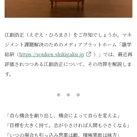
江副浩正（えぞえ・ひろまさ）をご存知でしょうか。マネ
ジメント課題解決のためのメディアプラットホーム「識学
総研（
https://souken.shikigaku.jp
）」では、最近再
評価されつつある江副浩正について、その功罪を解説しま
す。
＊ ＊ ＊
「自ら機会を創り出し、機会によって自らを変えよ」
「目標を大きく持て。志が小さければ人間も小さくなる」
「いつの場合も引っ込み思案は敵、積極果敢は味方」