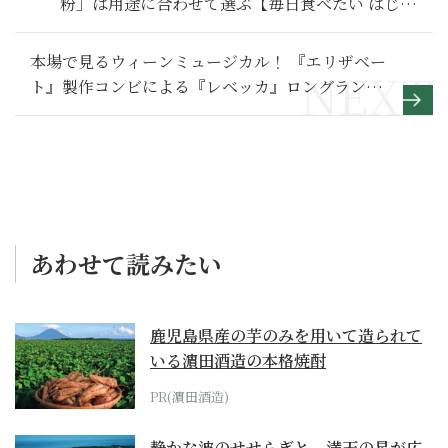
粉」は用途に合わせて選ぶ【毎日食べたい はじめ
ての米粉レシピ おかずとパンとお菓子】
本場で見るウィーンミュージカル！ 『エリザベー
ト』製作コンビによる『レベッカ』ロングラン公
演の魅力
あわせて読みたい
鹿児島県産の芋のみを用いて造られて
いる濵田酒造の本格焼酎
PR(濵田酒造)
静かな波のせせらぎと、満天の星が広