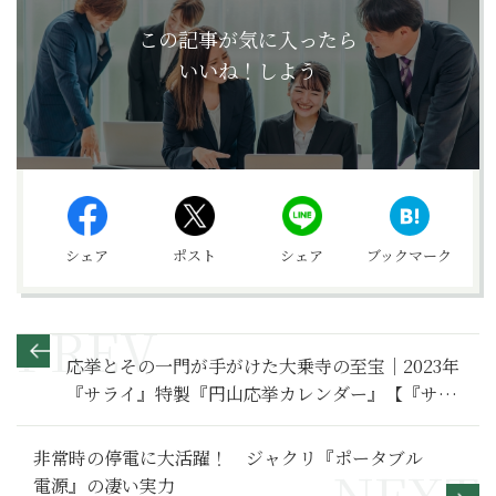
この記事が気に入ったら
いいね！しよう
シェア
ポスト
シェア
ブックマーク
応挙とその一門が手がけた大乗寺の至宝｜2023年
『サライ』特製『円山応挙カレンダー』【『サラ
イ』12月号特別付録】
非常時の停電に大活躍！ ジャクリ『ポータブル
電源』の凄い実力