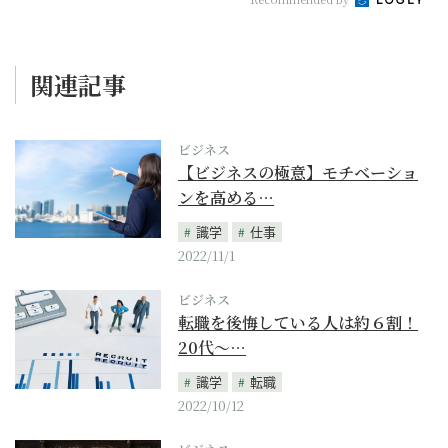
関連記事
ビジネス
【ビジネスの極意】モチベーショ
ンを高める…
識学
仕事
2022/11/1
ビジネス
転職を後悔している人は約６割！
20代〜…
識学
転職
2022/10/12