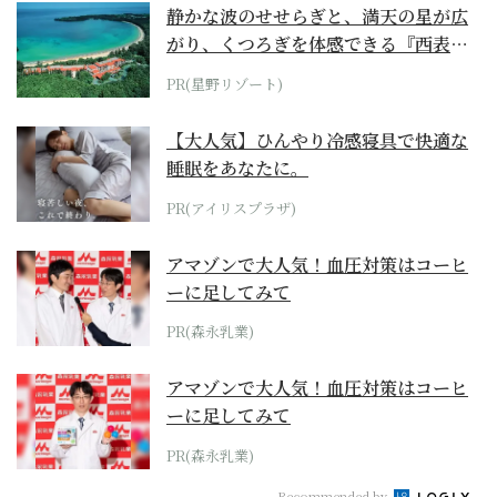
静かな波のせせらぎと、満天の星が広
がり、くつろぎを体感できる『西表島
ホテル by...
PR(星野リゾート)
【大人気】ひんやり冷感寝具で快適な
睡眠をあなたに。
PR(アイリスプラザ)
アマゾンで大人気！血圧対策はコーヒ
ーに足してみて
PR(森永乳業)
アマゾンで大人気！血圧対策はコーヒ
ーに足してみて
PR(森永乳業)
Recommended by