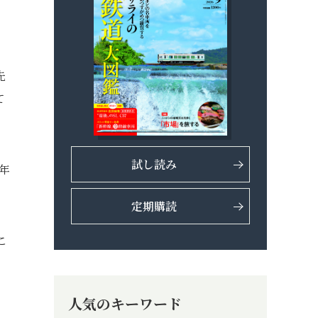
先
て
試し読み
年
定期購読
こ
人気のキーワード