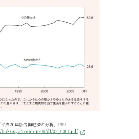
平成20年版労働経済の分析」P89
/hakusyo/roudou/08/dl/02_0001.pdf