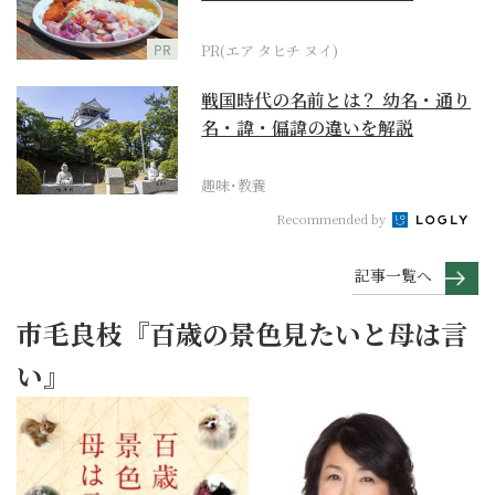
PR
PR(エア タヒチ ヌイ)
戦国時代の名前とは？ 幼名・通り
名・諱・偏諱の違いを解説
趣味･教養
Recommended by
記事一覧へ
市毛良枝『百歳の景色見たいと母は言
い』