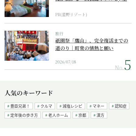
野リゾート』
PR(星野リゾート)
旅行
祇園祭「鷹山」、完全復活までの
道のり｜町衆の情熱と願い
2026/07/18
No.
人気のキーワード
豊臣兄弟！
クルマ
減塩レシピ
マネー
認知症
定年後の歩き方
老人ホーム
京都
漢方