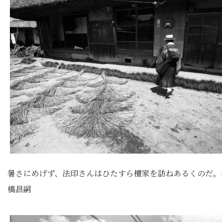
暑さにめげず、法印さんはひたすら檀家を訪ねあるくのだ。
橋昌嗣