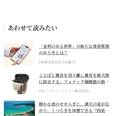
あわせて読みたい
「金利のある世界」の新たな資産管理
のあり方とは？
PR(株式会社北九州銀行)
ことばと雑音を切り離し雑音を最大限
に除去する、フォナック補聴器の最上
位モデル
PR(ソノヴァ・ジャパン株式会社)
静かな波のせせらぎと、満天の星が広
がり、くつろぎを体感できる『西表島