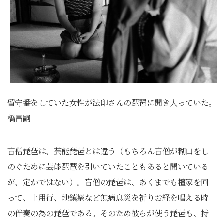
留守番をしていた女性が法印さんの琵琶に聞き入っていた。
橋昌嗣
盲僧琵琶は、芸能琵琶とは違う（もちろん盲僧が糊口をし
のぐために芸能琵琶を引いていたこともあると聞いている
が、定かではない）。盲僧の琵琶は、あくまでも檀家を回
って、土用行、地鎮祭など無病息災を祈りお経を唱える時
の伴奏の為の琵琶である。そのため彼らが使う琵琶も、持