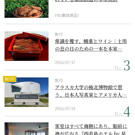
PR(濵田酒造)
旅行
常識を覆す、鰻重とワイン｜土用
の丑の日のための一本を本家…
2026/07/17
No.
NEW
旅行
アラスカ大学の極北博物館で思
う、日本人写真家とアメリカ人…
2026/07/31
No.
客室はすべて海側にあり、眼前に
海が広がる『西表島ホテル by 星