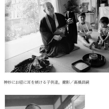
神妙にお経に耳を傾ける子供達。撮影／高橋昌嗣