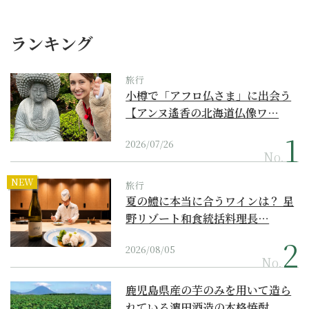
ランキング
旅行
小樽で「アフロ仏さま」に出会う
【アンヌ遙香の北海道仏像ワ…
2026/07/26
No.
NEW
旅行
夏の鱧に本当に合うワインは？ 星
野リゾート和食統括料理長…
2026/08/05
No.
鹿児島県産の芋のみを用いて造ら
れている濵田酒造の本格焼酎