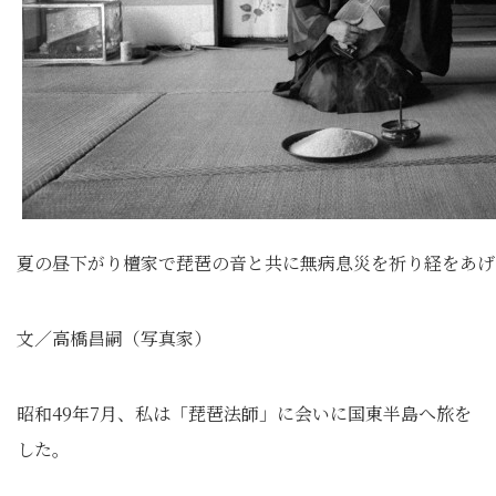
夏の昼下がり檀家で琵琶の音と共に無病息災を祈り経をあげ
文／高橋昌嗣（写真家）
昭和49年7月、私は「琵琶法師」に会いに国東半島へ旅を
した。