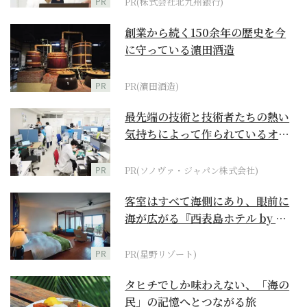
PR
PR(株式会社北九州銀行)
創業から続く150余年の歴史を今
に守っている濵田酒造
PR
PR(濵田酒造)
最先端の技術と技術者たちの熱い
気持ちによって作られているオー
ダーメイド補聴器
PR
PR(ソノヴァ・ジャパン株式会社)
客室はすべて海側にあり、眼前に
海が広がる『西表島ホテル by 星
野リゾート』
PR
PR(星野リゾート)
タヒチでしか味わえない、「海の
民」の記憶へとつながる旅