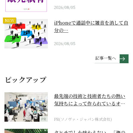
2026/08/05
NEW
iPhoneで通話中に雑音を消して自
分の…
2026/08/05
記事一覧へ
ピックアップ
最先端の技術と技術者たちの熱い
気持ちによって作られているオー
ダーメイド補聴器
PR
PR(ソノヴァ・ジャパン株式会社)
タヒチでしか味わえない、「海の