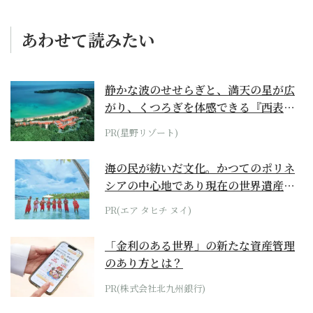
あわせて読みたい
静かな波のせせらぎと、満天の星が広
がり、くつろぎを体感できる『西表島
ホテル by...
PR(星野リゾート)
海の民が紡いだ文化。かつてのポリネ
シアの中心地であり現在の世界遺産か
らみえてくる...
PR(エア タヒチ ヌイ)
「金利のある世界」の新たな資産管理
のあり方とは？
PR(株式会社北九州銀行)