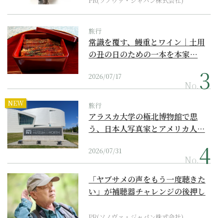
PR(ソノヴァ・ジャパン株式会社)
旅行
常識を覆す、鰻重とワイン｜土用
の丑の日のための一本を本家…
2026/07/17
No.
NEW
旅行
アラスカ大学の極北博物館で思
う、日本人写真家とアメリカ人…
2026/07/31
No.
「ヤブサメの声をもう一度聴きた
い」が補聴器チャレンジの後押し
に
PR(ソノヴァ・ジャパン株式会社)