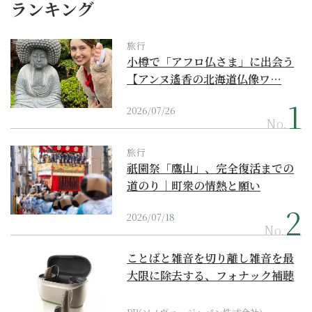
ランキング
旅行
小樽で「アフロ仏さま」に出会う
【アンヌ遙香の北海道仏像ワ…
2026/07/26
No.
旅行
祇園祭「鷹山」、完全復活までの
道のり｜町衆の情熱と願い
2026/07/18
No.
ことばと雑音を切り離し雑音を最
大限に除去する、フォナック補聴
器の最上位モデル