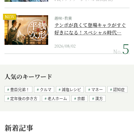
NEW
趣味･教養
テンポが良くて登場キャラがすぐ
好きになる！スペシャル時代…
2026/08/02
No.
人気のキーワード
豊臣兄弟！
クルマ
減塩レシピ
マネー
認知症
定年後の歩き方
老人ホーム
京都
漢方
新着記事