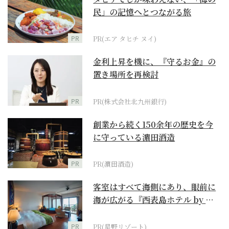
民」の記憶へとつながる旅
PR
PR(エア タヒチ ヌイ)
金利上昇を機に、『守るお金』の
置き場所を再検討
PR
PR(株式会社北九州銀行)
創業から続く150余年の歴史を今
に守っている濵田酒造
PR
PR(濵田酒造)
客室はすべて海側にあり、眼前に
海が広がる『西表島ホテル by 星
野リゾート』
PR
PR(星野リゾート)