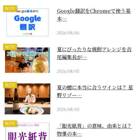
NEW
Google翻訳をChromeで使う基
本…
2026/08/06
NEW
夏にぴったりな焼酎アレンジを吉
尾編集長が…
2026/08/05
NEW
夏の鱧に本当に合うワインは？ 星
野リゾー…
2026/08/05
NEW
「眼光紙背」の意味、由来とは？
物事の本…