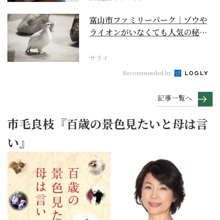
富山市ファミリーパーク｜ゾウや
ライオンがいなくても人気の秘密
は“おらっちゃの生き...
サライ
Recommended by
記事一覧へ
市毛良枝『百歳の景色見たいと母は言
い』