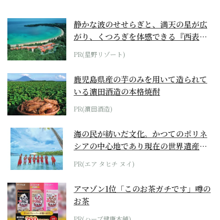
静かな波のせせらぎと、満天の星が広
がり、くつろぎを体感できる『西表島
ホテル by...
PR(星野リゾート)
鹿児島県産の芋のみを用いて造られて
いる濵田酒造の本格焼酎
PR(濵田酒造)
海の民が紡いだ文化。かつてのポリネ
シアの中心地であり現在の世界遺産か
らみえてくる...
PR(エア タヒチ ヌイ)
アマゾン1位「このお茶ガチです」噂の
お茶
PR(ハーブ健康本舗)