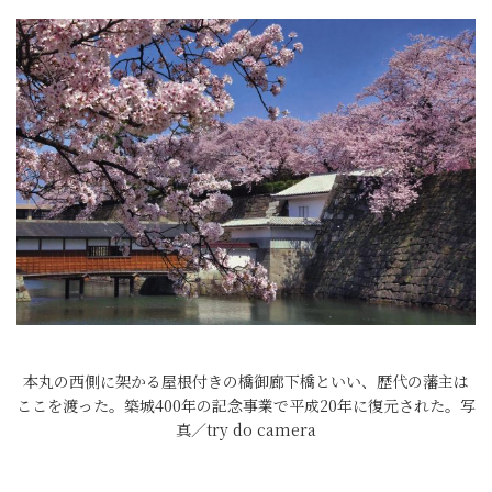
本丸の西側に架かる屋根付きの橋御廊下橋といい、歴代の藩主は
ここを渡った。築城400年の記念事業で平成20年に復元された。写
真／try do camera