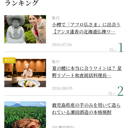
ランキング
旅行
小樽で「アフロ仏さま」に出会う
【アンヌ遙香の北海道仏像ワ…
2026/07/26
No.
NEW
旅行
夏の鱧に本当に合うワインは？ 星
野リゾート和食統括料理長…
2026/08/05
No.
鹿児島県産の芋のみを用いて造ら
れている濵田酒造の本格焼酎
PR(濵田酒造)