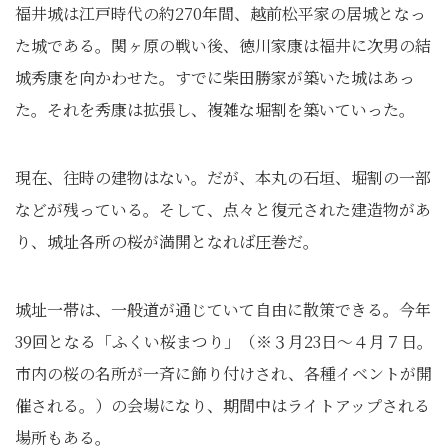
福井城は江戸時代の約270年間、越前松平家の居城となっ
た城である。関ヶ原の戦い後、徳川家康は福井に次男の結
城秀康を向かわせた。すでに柴田勝家が築いた城はあっ
た。それを秀康は拡張し、複雑な堀割を築いていった。
現在、往時の建物はない。だが、本丸の石垣、堀割の一部
などが残っている。そして、点々と復元された建造物があ
り、城址各所の桜が満開となれば圧巻だ。
城址一帯は、一般道が通じていて自由に散策できる。今年
39回となる「ふくい桜まつり」（※３月23日〜４月７日。
市内の桜の名所が一斉に飾り付けされ、各種イベントが開
催される。）の会場になり、期間中はライトアップされる
場所もある。