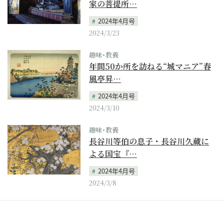
家の菩提所…
2024年4月号
2024/3/23
趣味･教養
年間50か所を訪ねる“城マニア”春
風亭昇…
2024年4月号
2024/3/10
趣味･教養
長谷川等伯の息子・長谷川久蔵に
よる国宝『…
2024年4月号
2024/3/8