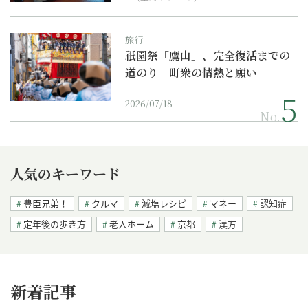
旅行
祇園祭「鷹山」、完全復活までの
道のり｜町衆の情熱と願い
2026/07/18
No.
人気のキーワード
豊臣兄弟！
クルマ
減塩レシピ
マネー
認知症
定年後の歩き方
老人ホーム
京都
漢方
新着記事