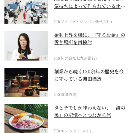
気持ちによって作られているオー
ダーメイド補聴器
PR
PR(ソノヴァ・ジャパン株式会社)
金利上昇を機に、『守るお金』の
置き場所を再検討
PR
PR(株式会社北九州銀行)
創業から続く150余年の歴史を今
に守っている濵田酒造
PR
PR(濵田酒造)
タヒチでしか味わえない、「海の
民」の記憶へとつながる旅
PR
PR(エア タヒチ ヌイ)