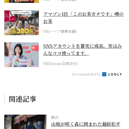
アマゾン1位「このお茶ガチです」噂の
お茶
PR(ハーブ健康本舗)
SNSアカウントを着実に成長。実はみ
んなココ使ってます。
PR(Dreaw合同会社)
Recommended by
関連記事
旅行
山桜が咲く森に囲まれた越前松平