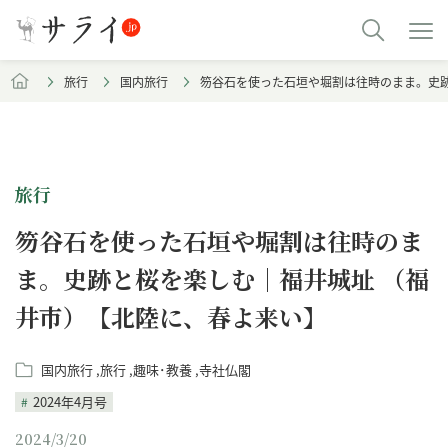
旅行
国内旅行
笏谷石を使った石垣や堀割は往時のまま。史
旅行
笏谷石を使った石垣や堀割は往時のま
ま。史跡と桜を楽しむ｜福井城址 （福
井市）【北陸に、春よ来い】
国内旅行
旅行
趣味･教養
寺社仏閣
2024年4月号
2024/3/20