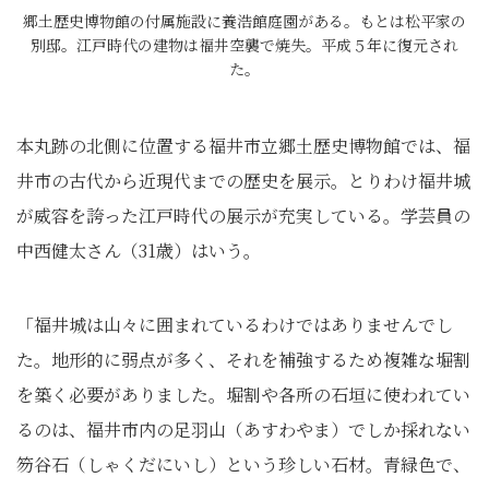
郷土歴史博物館の付属施設に養浩館庭園がある。もとは松平家の
別邸。江戸時代の建物は福井空襲で焼失。平成５年に復元され
た。
本丸跡の北側に位置する福井市立郷土歴史博物館では、福
井市の古代から近現代までの歴史を展示。とりわけ福井城
が威容を誇った江戸時代の展示が充実している。学芸員の
中西健太さん（31歳）はいう。
「福井城は山々に囲まれているわけではありませんでし
た。地形的に弱点が多く、それを補強するため複雑な堀割
を築く必要がありました。堀割や各所の石垣に使われてい
るのは、福井市内の足羽山（あすわやま）でしか採れない
笏谷石（しゃくだにいし）という珍しい石材。青緑色で、