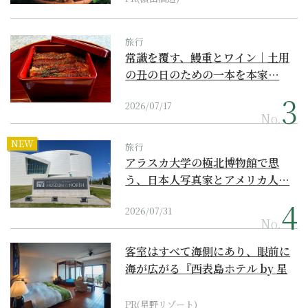
旅行
常識を覆す、鰻重とワイン｜土用
の丑の日のための一本を本家…
2026/07/17
No.
NEW
旅行
アラスカ大学の極北博物館で思
う、日本人写真家とアメリカ人…
2026/07/31
No.
客室はすべて海側にあり、眼前に
海が広がる『西表島ホテル by 星
野リゾート』
PR(星野リゾート)