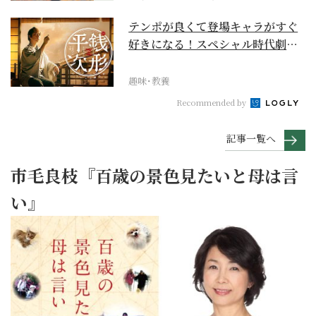
テンポが良くて登場キャラがすぐ
好きになる！スペシャル時代劇
『銭形平次』に２作目は...
趣味･教養
Recommended by
記事一覧へ
市毛良枝『百歳の景色見たいと母は言
い』