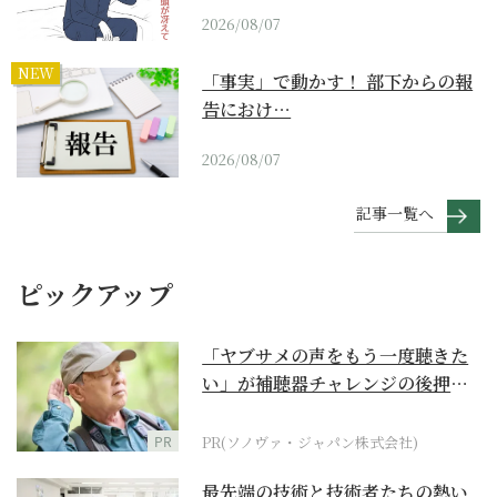
2026/08/07
NEW
「事実」で動かす！ 部下からの報
告におけ…
2026/08/07
記事一覧へ
ピックアップ
「ヤブサメの声をもう一度聴きた
い」が補聴器チャレンジの後押し
に
PR
PR(ソノヴァ・ジャパン株式会社)
最先端の技術と技術者たちの熱い