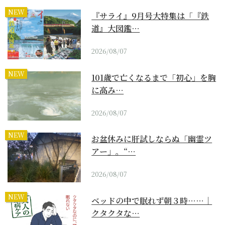
NEW
『サライ』9月号大特集は「『鉄
道』大図鑑…
2026/08/07
NEW
101歳で亡くなるまで「初心」を胸
に高み…
2026/08/07
NEW
お盆休みに肝試しならぬ「幽霊ツ
アー」。“…
2026/08/07
NEW
ベッドの中で眠れず朝３時……｜
クタクタな…