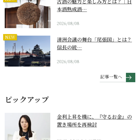
古酒の魅力と楽しみ方とは？｜日
本酒熟成酒…
2026/08/08
NEW
清洲会議の舞台「尾張国」とは？
信長の統…
2026/08/08
記事一覧へ
ピックアップ
金利上昇を機に、『守るお金』の
置き場所を再検討