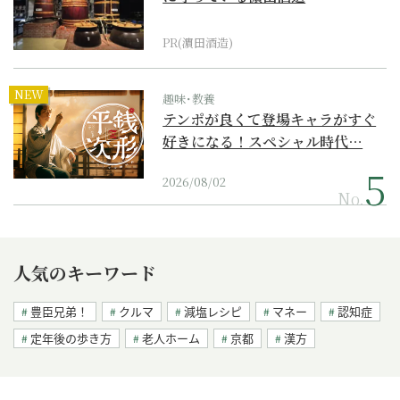
PR(濵田酒造)
NEW
趣味･教養
テンポが良くて登場キャラがすぐ
好きになる！スペシャル時代…
2026/08/02
No.
人気のキーワード
豊臣兄弟！
クルマ
減塩レシピ
マネー
認知症
定年後の歩き方
老人ホーム
京都
漢方