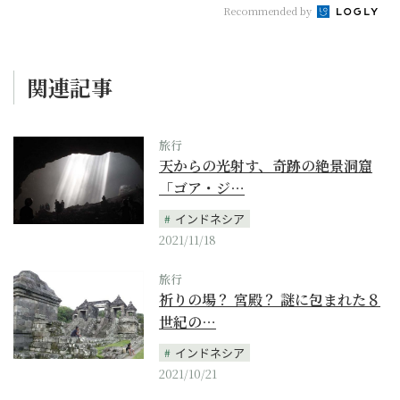
Recommended by
関連記事
旅行
天からの光射す、奇跡の絶景洞窟
「ゴア・ジ…
インドネシア
2021/11/18
旅行
祈りの場？ 宮殿？ 謎に包まれた８
世紀の…
インドネシア
2021/10/21