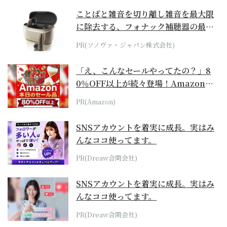
ことばと雑音を切り離し雑音を最大限
に除去する、フォナック補聴器の最上
位モデル
PR(ソノヴァ・ジャパン株式会社)
「え、こんなセールやってたの？」8
0％OFF以上が続々登場！Amazonの
本気が...
PR(Amazon)
SNSアカウントを着実に成長。実はみ
んなココ使ってます。
PR(Dreaw合同会社)
SNSアカウントを着実に成長。実はみ
んなココ使ってます。
PR(Dreaw合同会社)