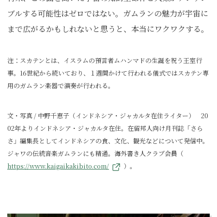
ブルする可能性はゼロではない。ガムランの魅力が宇宙に
まで広がるかもしれないと思うと、本当にワクワクする。
注：スカテンとは、イスラムの預言者ムハンマドの生誕を祝う王室行
事。16世紀から続いており、１週間かけて行われる儀式ではスカテン専
用のガムラン楽器で演奏が行われる。
文・写真 / 中野千恵子（インドネシア・ジャカルタ在住ライター） 20
02年よりインドネシア・ジャカルタ在住。在留邦人向け月刊誌「さら
さ」編集長としてインドネシアの食、文化、観光などについて発信中。
ジャワの伝統音楽ガムランにも精通。海外書き人クラブ会員（
https://www.kaigaikakibito.com/
）。