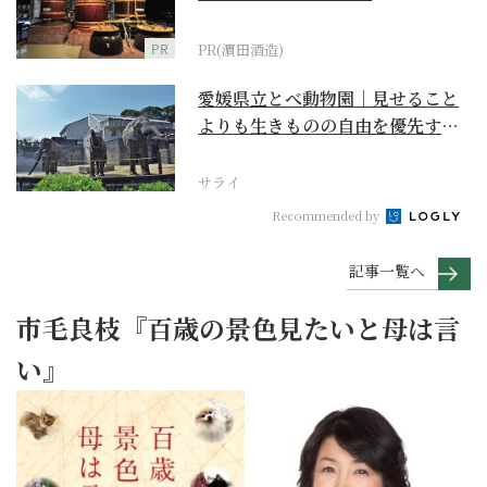
PR
PR(濵田酒造)
愛媛県立とべ動物園｜見せること
よりも生きものの自由を優先する
『動物中心主義』のあ...
サライ
Recommended by
記事一覧へ
市毛良枝『百歳の景色見たいと母は言
い』