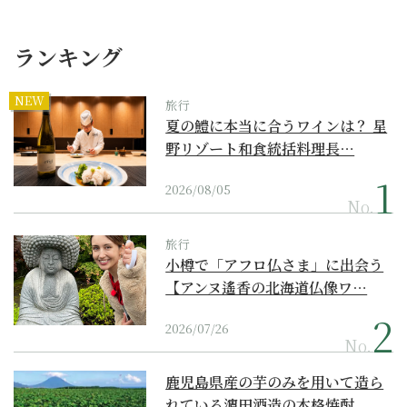
ランキング
NEW
旅行
夏の鱧に本当に合うワインは？ 星
野リゾート和食統括料理長…
2026/08/05
No.
旅行
小樽で「アフロ仏さま」に出会う
【アンヌ遙香の北海道仏像ワ…
2026/07/26
No.
鹿児島県産の芋のみを用いて造ら
れている濵田酒造の本格焼酎