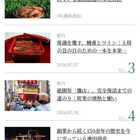
PR(濵田酒造)
旅行
常識を覆す、鰻重とワイン｜土用
の丑の日のための一本を本家…
2026/07/17
No.
旅行
祇園祭「鷹山」、完全復活までの
道のり｜町衆の情熱と願い
2026/07/18
No.
創業から続く150余年の歴史を今
に守っている濵田酒造