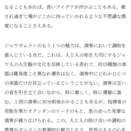
なることもあれば、良いアイデアが浮かぶこともある。癒
され過ぎて魂がどこかに持っていかれるような不思議な感
覚になることさえある。
ジャワガムランのもう１つの魅力は、演奏において調和を
重んじている点だ。これは、人と人の和を大切にするジャ
ワ人の人生観や文化を反映している表れで、約15種類の楽
器は難易度こそ異なれ優劣はなく、演奏中にどれかひとつ
の楽器だけが目立っているということがない。演奏は互い
の音を引き立て合いながら、時に激しく、時に優雅に進
む。１回の演奏に30分前後かかることもあるが、指揮者の
役割を果たすクンダンのリードのもと、息の合った見事な
演奏が繰り広げられる。この、人と人の助け合いや調和の
感覚がガムランの普遍的な魅力となり、世界の人々の心を