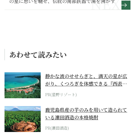
の星に思いを馳せ、伝統の南部鉄器で湯を沸かす
あわせて読みたい
静かな波のせせらぎと、満天の星が広
がり、くつろぎを体感できる『西表島
ホテル by...
PR(星野リゾート)
鹿児島県産の芋のみを用いて造られて
いる濵田酒造の本格焼酎
PR(濵田酒造)