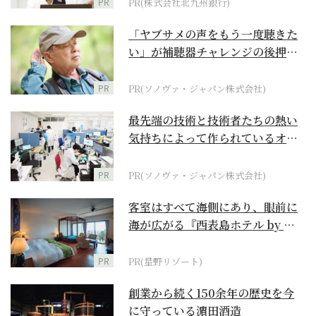
PR
PR(株式会社北九州銀行)
「ヤブサメの声をもう一度聴きた
い」が補聴器チャレンジの後押し
に
PR
PR(ソノヴァ・ジャパン株式会社)
最先端の技術と技術者たちの熱い
気持ちによって作られているオー
ダーメイド補聴器
PR
PR(ソノヴァ・ジャパン株式会社)
客室はすべて海側にあり、眼前に
海が広がる『西表島ホテル by 星
野リゾート』
PR
PR(星野リゾート)
創業から続く150余年の歴史を今
に守っている濵田酒造