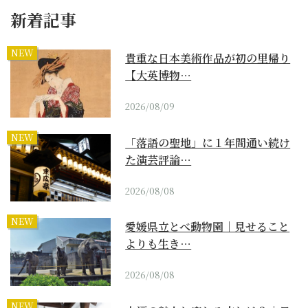
新着記事
NEW
貴重な日本美術作品が初の里帰り
【大英博物…
2026/08/09
NEW
「落語の聖地」に１年間通い続け
た演芸評論…
2026/08/08
NEW
愛媛県立とべ動物園｜見せること
よりも生き…
2026/08/08
NEW