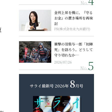
No.
金利上昇を機に、『守る
お金』の置き場所を再検
討
東
PR(株式会社北九州銀行)
衝撃の羽柴与一郎「初陣
死」を語ろう。どうして
守り切れなか…
2026/07/26
No.
8
サライ最新号
2026年
月号