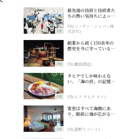
最先端の技術と技術者た
ちの熱い気持ちによって
作られているオーダーメ
PR(ソノヴァ・ジャパン株
イド補聴器
PR
式会社)
創業から続く150余年の
歴史を今に守っている濵
田酒造
PR
PR(濵田酒造)
タヒチでしか味わえな
い、「海の民」の記憶へ
とつながる旅
PR
PR(エア タヒチ ヌイ)
客室はすべて海側にあ
り、眼前に海が広がる
『西表島ホテル by 星野
リゾート』
PR
PR(星野リゾート)