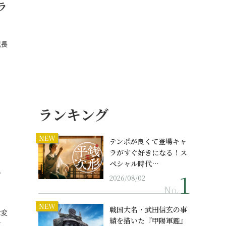
ラ
成長
ランキング
NEW
テンポが良くて登場キャ
ラがすぐ好きになる！ス
ペシャル時代…
す
2026/08/02
No.
NEW
戦国大名・武田信玄の事
な変
績を描いた『甲陽軍鑑』
…