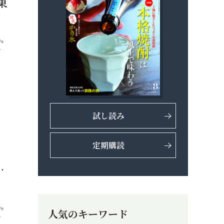
東
い。
…
試し読み
定期購読
…
い。
人気のキーワード
…