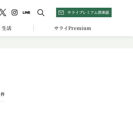
サライプレミアム倶楽部
生活
サライPremium
件