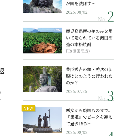
が国を滅ぼす…
2026/08/02
No.
鹿児島県産の芋のみを用
いて造られている濵田酒
造の本格焼酎
PR(濵田酒造)
返
豊臣秀吉の甥・秀次の切
腹はどのように行われた
のか？
2026/07/26
が
No.
…
NEW
悪女から戦国ものまで。
『篤姫』でピークを迎え
て過去15作…
2026/08/02