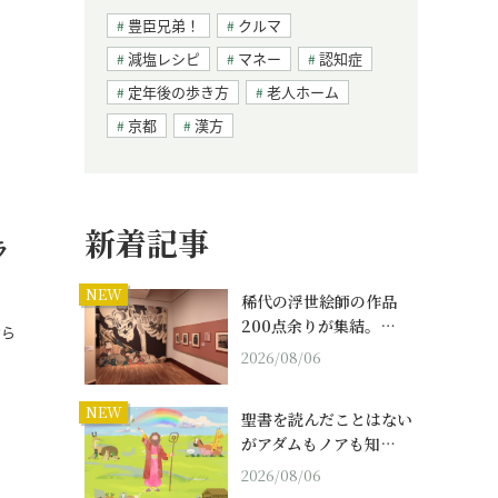
豊臣兄弟！
クルマ
減塩レシピ
マネー
認知症
定年後の歩き方
老人ホーム
京都
漢方
新着記事
ラ
NEW
稀代の浮世絵師の作品
200点余りが集結。…
おら
2026/08/06
NEW
聖書を読んだことはない
がアダムもノアも知…
2026/08/06