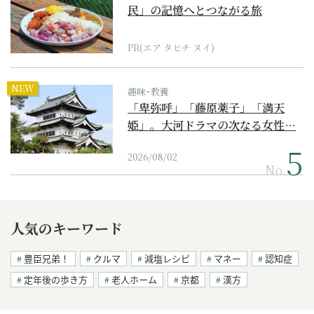
民」の記憶へとつながる旅
PR(エア タヒチ ヌイ)
NEW
趣味･教養
「卑弥呼」「藤原薬子」「満天
姫」。大河ドラマの次なる女性…
2026/08/02
No.
人気のキーワード
豊臣兄弟！
クルマ
減塩レシピ
マネー
認知症
定年後の歩き方
老人ホーム
京都
漢方