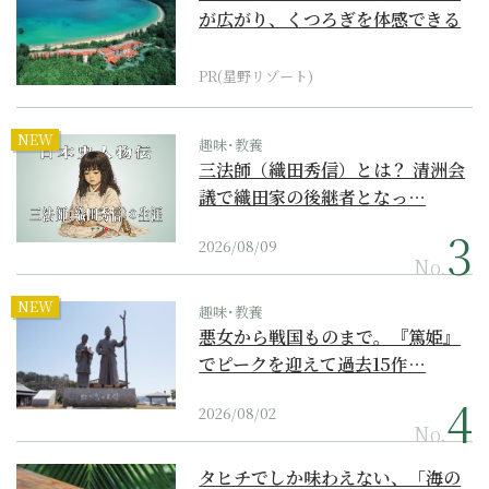
が広がり、くつろぎを体感できる
『西表島ホテル by...
PR(星野リゾート)
NEW
趣味･教養
三法師（織田秀信）とは？ 清洲会
議で織田家の後継者となっ…
2026/08/09
No.
NEW
趣味･教養
悪女から戦国ものまで。『篤姫』
でピークを迎えて過去15作…
2026/08/02
No.
タヒチでしか味わえない、「海の