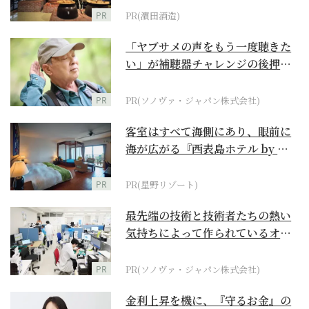
PR
PR(濵田酒造)
「ヤブサメの声をもう一度聴きた
い」が補聴器チャレンジの後押し
に
PR
PR(ソノヴァ・ジャパン株式会社)
客室はすべて海側にあり、眼前に
海が広がる『西表島ホテル by 星
野リゾート』
PR
PR(星野リゾート)
最先端の技術と技術者たちの熱い
気持ちによって作られているオー
ダーメイド補聴器
PR
PR(ソノヴァ・ジャパン株式会社)
金利上昇を機に、『守るお金』の