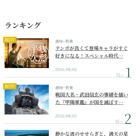
ランキング
NEW
趣味･教養
テンポが良くて登場キャラがすぐ
好きになる！スペシャル時代…
2026/08/02
No.
NEW
趣味･教養
戦国大名・武田信玄の事績を描い
た『甲陽軍鑑』が国を滅ぼす…
2026/08/02
No.
静かな波のせせらぎと、満天の星