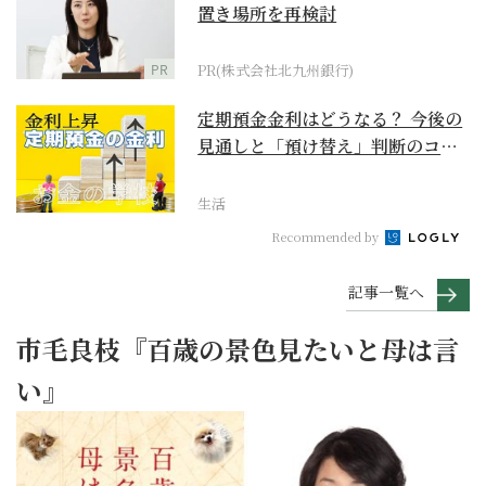
置き場所を再検討
PR
PR(株式会社北九州銀行)
定期預金金利はどうなる？ 今後の
見通しと「預け替え」判断のコツ
【お金の学校】
生活
Recommended by
記事一覧へ
市毛良枝『百歳の景色見たいと母は言
い』