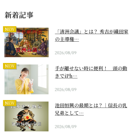
新着記事
NEW
「清洲会議」とは？ 秀吉が織田家
の主導権…
2026/08/09
NEW
手が離せない時に便利！ 頭の動
きでiPh…
2026/08/09
NEW
池田恒興の最期とは？｜信長の乳
兄弟として…
2026/08/09