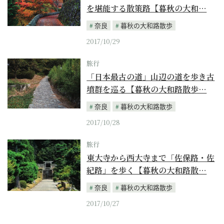
を堪能する散策路【暮秋の大和…
奈良
暮秋の大和路散歩
2017/10/29
旅行
「日本最古の道」山辺の道を歩き古
墳群を巡る【暮秋の大和路散歩…
奈良
暮秋の大和路散歩
2017/10/28
旅行
東大寺から西大寺まで「佐保路・佐
紀路」を歩く【暮秋の大和路散…
奈良
暮秋の大和路散歩
2017/10/27