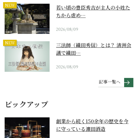
NEW
若い頃の豊臣秀吉が主人の小姓た
ちから虐め…
2026/08/09
NEW
三法師（織田秀信）とは？ 清洲会
議で織田…
2026/08/09
記事一覧へ
ピックアップ
創業から続く150余年の歴史を今
に守っている濵田酒造