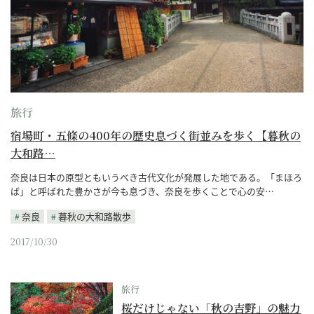
旅行
宿場町・五條の400年の歴史息づく街並みを歩く【暮秋の
大和路…
奈良は日本の原型ともいうべき古代文化が発展した地である。「まほろ
ば」と呼ばれた豊かさが今も息づき、奈良を歩くことで心の安…
奈良
暮秋の大和路散歩
2017/10/30
旅行
桜だけじゃない「秋の吉野」の魅力