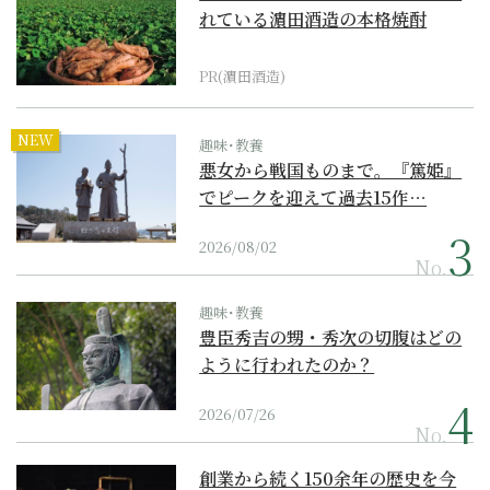
れている濵田酒造の本格焼酎
PR(濵田酒造)
NEW
趣味･教養
悪女から戦国ものまで。『篤姫』
でピークを迎えて過去15作…
2026/08/02
No.
趣味･教養
豊臣秀吉の甥・秀次の切腹はどの
ように行われたのか？
2026/07/26
No.
創業から続く150余年の歴史を今