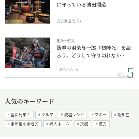
に守っている濵田酒造
PR(濵田酒造)
趣味･教養
衝撃の羽柴与一郎「初陣死」を語
ろう。どうして守り切れなか…
2026/07/26
No.
人気のキーワード
豊臣兄弟！
クルマ
減塩レシピ
マネー
認知症
定年後の歩き方
老人ホーム
京都
漢方