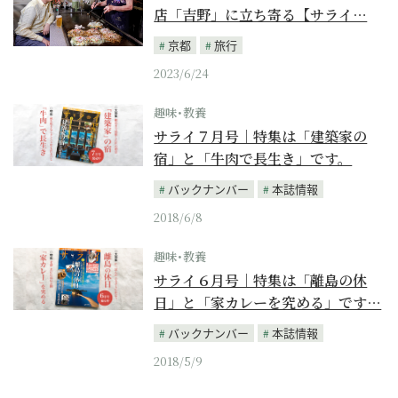
店「吉野」に立ち寄る【サライ…
京都
旅行
2023/6/24
趣味･教養
サライ７月号｜特集は「建築家の
宿」と「牛肉で長生き」です。
バックナンバー
本誌情報
2018/6/8
趣味･教養
サライ６月号｜特集は「離島の休
日」と「家カレーを究める」です…
バックナンバー
本誌情報
2018/5/9