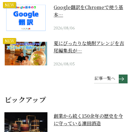
NEW
Google翻訳をChromeで使う基
本…
2026/08/06
NEW
夏にぴったりな焼酎アレンジを吉
尾編集長が…
2026/08/05
記事一覧へ
ピックアップ
創業から続く150余年の歴史を今
に守っている濵田酒造