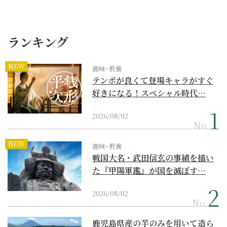
ランキング
NEW
趣味･教養
テンポが良くて登場キャラがすぐ
好きになる！スペシャル時代…
2026/08/02
No.
NEW
趣味･教養
戦国大名・武田信玄の事績を描い
た『甲陽軍鑑』が国を滅ぼす…
2026/08/02
No.
鹿児島県産の芋のみを用いて造ら