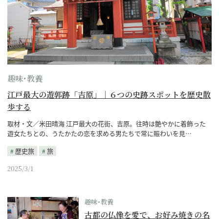
趣味･教養
江戸最大の遊郭跡「吉原」｜６つの史跡スポットを歴史散
歩する
取材・文／米田晴海 江戸最大の花街、吉原。往時は艶やかに着飾った
遊女たちとの、うたかたの恋を求める男たちで常に賑わいを見…
歴史旅
旅
2025/3/1
趣味･教養
古都の仏像を愛で、お好み焼きの名