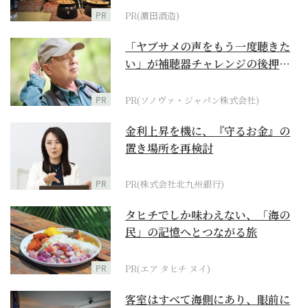
PR
PR(濵田酒造)
「ヤブサメの声をもう一度聴きた
い」が補聴器チャレンジの後押し
に
PR
PR(ソノヴァ・ジャパン株式会社)
金利上昇を機に、『守るお金』の
置き場所を再検討
PR
PR(株式会社北九州銀行)
タヒチでしか味わえない、「海の
民」の記憶へとつながる旅
PR
PR(エア タヒチ ヌイ)
客室はすべて海側にあり、眼前に