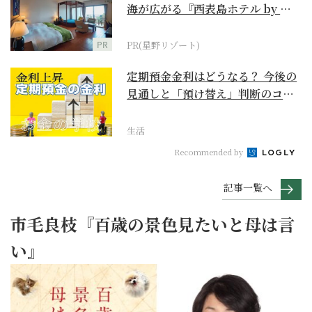
海が広がる『西表島ホテル by 星
野リゾート』
PR
PR(星野リゾート)
定期預金金利はどうなる？ 今後の
見通しと「預け替え」判断のコツ
【お金の学校】
生活
Recommended by
記事一覧へ
市毛良枝『百歳の景色見たいと母は言
い』