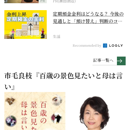
PR
PR(濵田酒造)
定期預金金利はどうなる？ 今後の
見通しと「預け替え」判断のコツ
【お金の学校】
生活
Recommended by
記事一覧へ
市毛良枝『百歳の景色見たいと母は言
い』