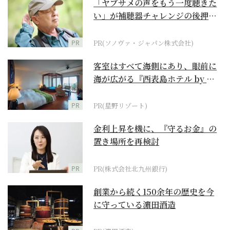
「ヤブサメの声をもう一度聴きた
い」が補聴器チャレンジの後押し
に
PR
PR(ソノヴァ・ジャパン株式会社)
客室はすべて海側にあり、眼前に
海が広がる『西表島ホテル by 星
野リゾート』
PR
PR(星野リゾート)
金利上昇を機に、『守るお金』の
置き場所を再検討
PR
PR(株式会社北九州銀行)
創業から続く150余年の歴史を今
に守っている濵田酒造