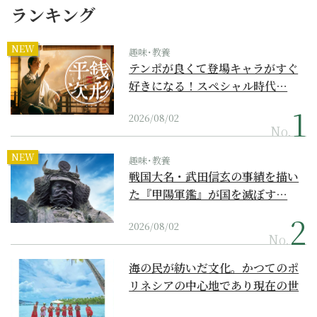
ランキング
NEW
趣味･教養
テンポが良くて登場キャラがすぐ
好きになる！スペシャル時代…
2026/08/02
No.
NEW
趣味･教養
戦国大名・武田信玄の事績を描い
た『甲陽軍鑑』が国を滅ぼす…
2026/08/02
No.
海の民が紡いだ文化。かつてのポ
リネシアの中心地であり現在の世
界遺産からみえてくる...