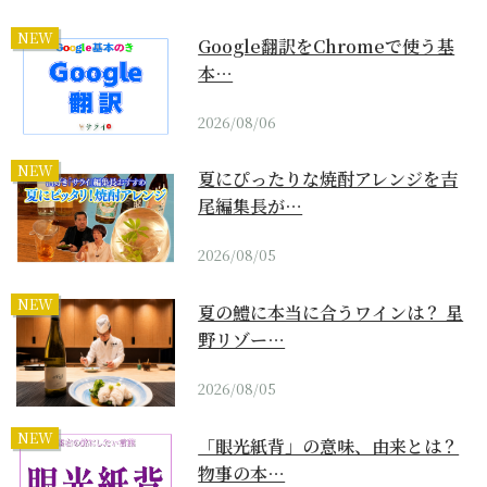
NEW
Google翻訳をChromeで使う基
本…
2026/08/06
NEW
夏にぴったりな焼酎アレンジを吉
尾編集長が…
2026/08/05
NEW
夏の鱧に本当に合うワインは？ 星
野リゾー…
2026/08/05
NEW
「眼光紙背」の意味、由来とは？
物事の本…