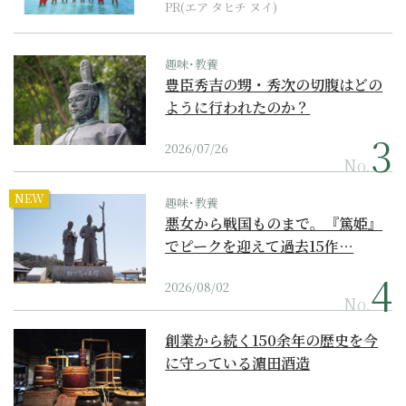
PR(エア タヒチ ヌイ)
趣味･教養
豊臣秀吉の甥・秀次の切腹はどの
ように行われたのか？
2026/07/26
No.
NEW
趣味･教養
悪女から戦国ものまで。『篤姫』
でピークを迎えて過去15作…
2026/08/02
No.
創業から続く150余年の歴史を今
に守っている濵田酒造