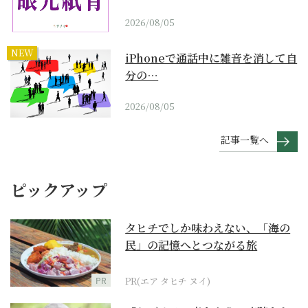
2026/08/05
NEW
iPhoneで通話中に雑音を消して自
分の…
2026/08/05
記事一覧へ
ピックアップ
タヒチでしか味わえない、「海の
民」の記憶へとつながる旅
PR
PR(エア タヒチ ヌイ)