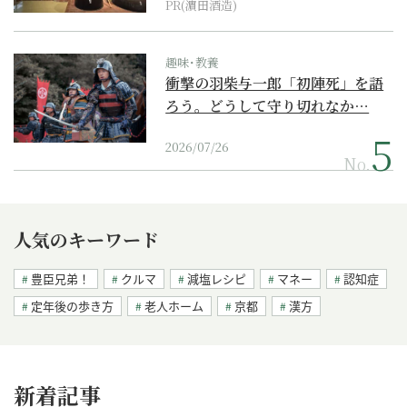
PR(濵田酒造)
趣味･教養
衝撃の羽柴与一郎「初陣死」を語
ろう。どうして守り切れなか…
2026/07/26
No.
人気のキーワード
豊臣兄弟！
クルマ
減塩レシピ
マネー
認知症
定年後の歩き方
老人ホーム
京都
漢方
新着記事