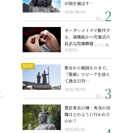
が国を滅ぼす…
2026/08/02
No.
オーダーメイドで製作す
る、高機能かつ充電式の
耳あな型補聴器
PR(ソノヴァ・ジャパン株
式会社)
NEW
、
悪女から戦国ものまで。
『篤姫』でピークを迎え
て過去15作…
2026/08/02
の
No.
め…
豊臣秀吉の甥・秀次の切
腹はどのように行われた
のか？
2026/07/26