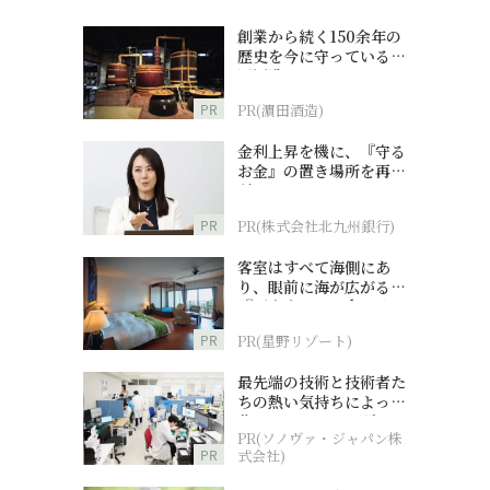
創業から続く150余年の
歴史を今に守っている濵
田酒造
PR
PR(濵田酒造)
金利上昇を機に、『守る
お金』の置き場所を再検
討
PR
PR(株式会社北九州銀行)
客室はすべて海側にあ
り、眼前に海が広がる
『西表島ホテル by 星野
リゾート』
PR
PR(星野リゾート)
最先端の技術と技術者た
ちの熱い気持ちによって
作られているオーダーメ
PR(ソノヴァ・ジャパン株
イド補聴器
PR
式会社)