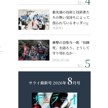
No.
最先端の技術と技術者た
ちの熱い気持ちによって
作られているオーダーメ
PR(ソノヴァ・ジャパン株
イド補聴器
式会社)
衝撃の羽柴与一郎「初陣
の
死」を語ろう。どうして
め…
守り切れなか…
2026/07/26
No.
8
サライ最新号
2026年
月号