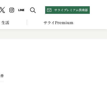
サライプレミアム倶楽部
生活
サライPremium
件