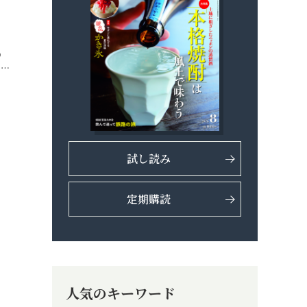
」
の
め…
試し読み
定期購読
人気のキーワード