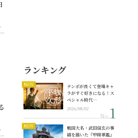
白
の
め…
ランキング
NEW
テンポが良くて登場キャ
ラがすぐ好きになる！ス
ペシャル時代…
る
2026/08/02
No.
NEW
戦国大名・武田信玄の事
の
績を描いた『甲陽軍鑑』
め…