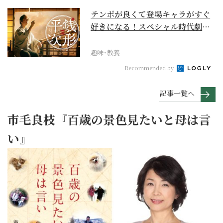
テンポが良くて登場キャラがすぐ
好きになる！スペシャル時代劇
『銭形平次』に２作目は...
趣味･教養
Recommended by
記事一覧へ
市毛良枝『百歳の景色見たいと母は言
い』