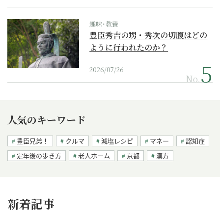
趣味･教養
豊臣秀吉の甥・秀次の切腹はどの
ように行われたのか？
2026/07/26
No.
人気のキーワード
豊臣兄弟！
クルマ
減塩レシピ
マネー
認知症
定年後の歩き方
老人ホーム
京都
漢方
新着記事