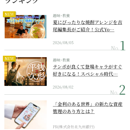
ランキング
NEW
趣味･教養
夏にぴったりな焼酎アレンジを吉
尾編集長がご紹介！公式Yo…
2026/08/05
No.
NEW
趣味･教養
テンポが良くて登場キャラがすぐ
好きになる！スペシャル時代…
2026/08/02
No.
「金利のある世界」の新たな資産
管理のあり方とは？
PR(株式会社北九州銀行)