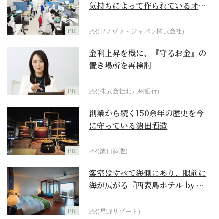
気持ちによって作られているオー
ダーメイド補聴器
PR
PR(ソノヴァ・ジャパン株式会社)
金利上昇を機に、『守るお金』の
置き場所を再検討
PR
PR(株式会社北九州銀行)
創業から続く150余年の歴史を今
に守っている濵田酒造
PR
PR(濵田酒造)
客室はすべて海側にあり、眼前に
海が広がる『西表島ホテル by 星
野リゾート』
PR
PR(星野リゾート)