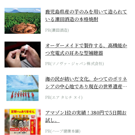
鹿児島県産の芋のみを用いて造られて
いる濵田酒造の本格焼酎
PR(濵田酒造)
オーダーメイドで製作する、高機能か
つ充電式の耳あな型補聴器
PR(ソノヴァ・ジャパン株式会社)
海の民が紡いだ文化。かつてのポリネ
シアの中心地であり現在の世界遺産か
らみえてくる...
PR(エア タヒチ ヌイ)
アマゾン1位の実績！380円で5日間お
試し。
PR(ハーブ健康本舗)