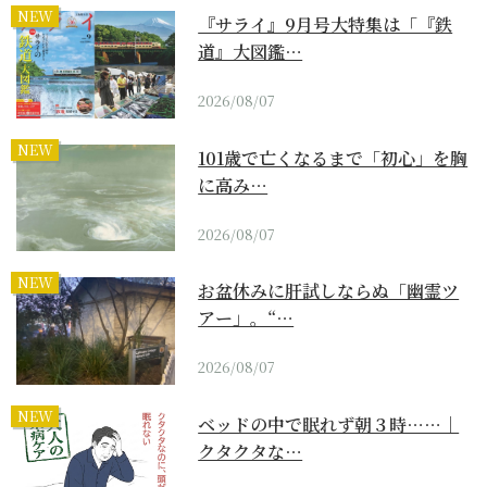
NEW
『サライ』9月号大特集は「『鉄
道』大図鑑…
2026/08/07
NEW
101歳で亡くなるまで「初心」を胸
に高み…
2026/08/07
NEW
お盆休みに肝試しならぬ「幽霊ツ
アー」。“…
2026/08/07
NEW
ベッドの中で眠れず朝３時……｜
クタクタな…