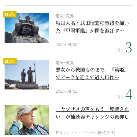
NEW
趣味･教養
戦国大名・武田信玄の事績を描い
た『甲陽軍鑑』が国を滅ぼす…
2026/08/02
No.
NEW
趣味･教養
悪女から戦国ものまで。『篤姫』
でピークを迎えて過去15作…
2026/08/02
No.
「ヤブサメの声をもう一度聴きた
い」が補聴器チャレンジの後押し
に
PR(ソノヴァ・ジャパン株式会社)