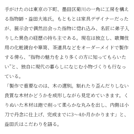
手がけたのは東京の下町、墨田区菊川の一角に工房を構え
る指物師・益田大祐氏。もともとは家具デザイナーだった
が、展示会で偶然出会った指物に惚れ込み、名匠に弟子入
りした異色の経歴の持ち主である。現在は独立し、歌舞伎
用の化粧鏡台や箪笥、茶道具などをオーダーメイドで製作
する傍ら、“指物の魅力をより多くの方に知ってもらいた
い”と、独自に現代の暮らしになじむ小物づくりも行なっ
ている。
「製作で重要なのは、木の選別。割れたり歪んだりしない
良質な木材かどうかを成形しながら見定めていきます。く
りぬいた木材は鉋で削って柔らかな丸みを出し、内側は小
刀で丹念に仕上げ、完成までに3～4か月かかります」と、
益田氏はこだわりを語る。