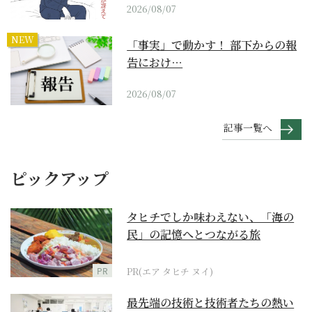
2026/08/07
NEW
「事実」で動かす！ 部下からの報
告におけ…
2026/08/07
記事一覧へ
ピックアップ
タヒチでしか味わえない、「海の
民」の記憶へとつながる旅
PR
PR(エア タヒチ ヌイ)
最先端の技術と技術者たちの熱い