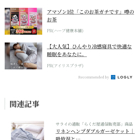
アマゾン1位「このお茶ガチです」噂の
お茶
PR(ハーブ健康本舗)
【大人気】ひんやり冷感寝具で快適な
睡眠をあなたに。
PR(アイリスプラザ)
Recommended by
関連記事
サライの通販「らくだ屋通信販売部」商品
リネンヘンプダブルガーゼケット｜
吸放湿と…