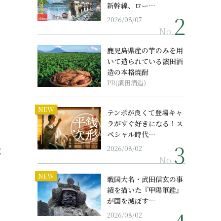
新幹線、ロー…
2026/08/07
No.
鹿児島県産の芋のみを用
いて造られている濵田酒
造の本格焼酎
PR(濵田酒造)
NEW
テンポが良くて登場キャ
ラがすぐ好きになる！ス
ペシャル時代…
2026/08/02
成
No.
NEW
戦国大名・武田信玄の事
績を描いた『甲陽軍鑑』
。
が国を滅ぼす…
2026/08/02