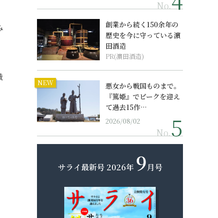
No.
創業から続く150余年の
み
歴史を今に守っている濵
田酒造
PR(濵田酒造)
職
NEW
悪女から戦国ものまで。
『篤姫』でピークを迎え
て過去15作…
2026/08/02
No.
9
サライ最新号
2026年
月号