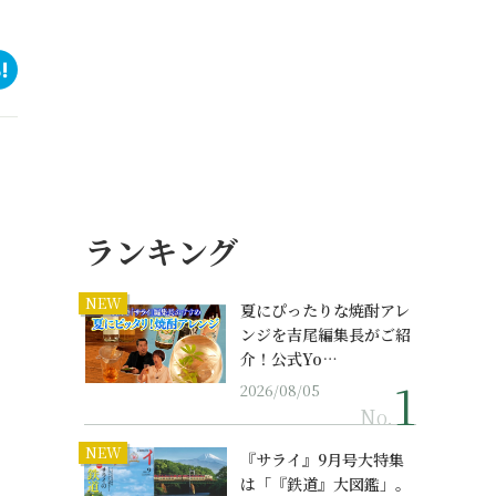
ランキング
NEW
夏にぴったりな焼酎アレ
ンジを吉尾編集長がご紹
介！公式Yo…
2026/08/05
No.
NEW
『サライ』9月号大特集
は「『鉄道』大図鑑」。