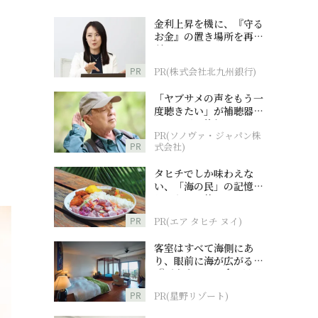
金利上昇を機に、『守る
お金』の置き場所を再検
討
PR
PR(株式会社北九州銀行)
「ヤブサメの声をもう一
度聴きたい」が補聴器チ
ャレンジの後押しに
PR(ソノヴァ・ジャパン株
PR
式会社)
タヒチでしか味わえな
い、「海の民」の記憶へ
とつながる旅
PR
PR(エア タヒチ ヌイ)
客室はすべて海側にあ
り、眼前に海が広がる
『西表島ホテル by 星野
リゾート』
PR
PR(星野リゾート)