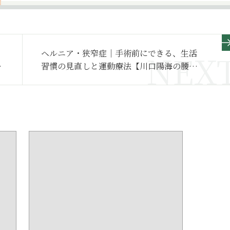
ヘルニア・狭窄症｜手術前にできる、生活
習慣の見直しと運動療法【川口陽海の腰痛
改善教室 第131回】