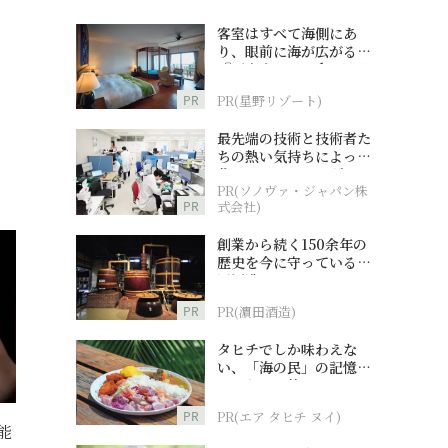
客室はすべて海側にあ
り、眼前に海が広がる
『西表島ホテル by 星野
リゾート』
PR
PR(星野リゾート)
最先端の技術と技術者た
ちの熱い気持ちによって
作られているオーダーメ
PR(ソノヴァ・ジャパン株
イド補聴器
PR
式会社)
創業から続く150余年の
歴史を今に守っている濵
田酒造
PR
PR(濵田酒造)
タヒチでしか味わえな
い、「海の民」の記憶へ
とつながる旅
PR
PR(エア タヒチ ヌイ)
能