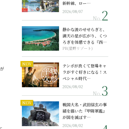
新幹線、ロー…
2026/08/07
No.
静かな波のせせらぎと、
満天の星が広がり、くつ
ろぎを体感できる『西表
島ホテル by...
PR(星野リゾート)
NEW
テンポが良くて登場キャ
なが
ラがすぐ好きになる！ス
ペシャル時代…
2026/08/02
No.
NEW
戦国大名・武田信玄の事
績を描いた『甲陽軍鑑』
が国を滅ぼす…
2026/08/02
て