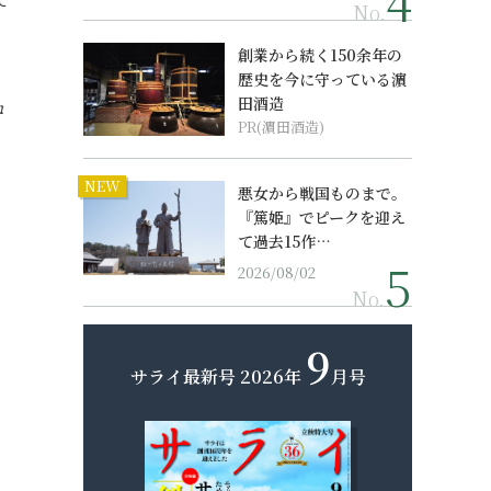
No.
創業から続く150余年の
歴史を今に守っている濵
田酒造
コ
PR(濵田酒造)
。
NEW
悪女から戦国ものまで。
『篤姫』でピークを迎え
て過去15作…
2026/08/02
No.
9
サライ最新号
2026年
月号