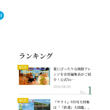
ランキング
NEW
夏にぴったりな焼酎アレ
ンジを吉尾編集長がご紹
介！公式Yo…
2026/08/05
No.
NEW
『サライ』9月号大特集
は「『鉄道』大図鑑」。