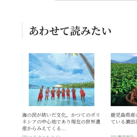
あわせて読みたい
海の民が紡いだ文化。かつてのポリ
鹿児島県産
ネシアの中心地であり現在の世界遺
ている濵田
産からみえてくる...
PR(エア タヒチ ヌイ)
PR(濵田酒造)