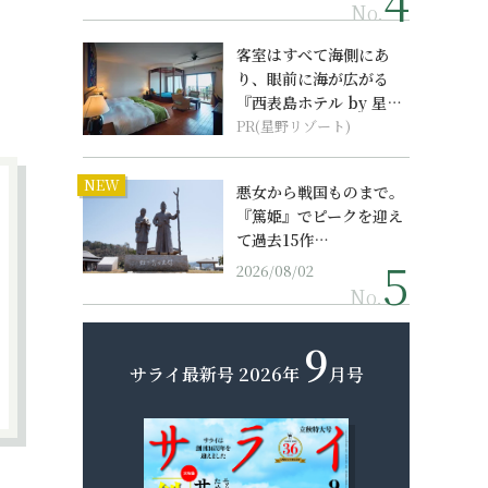
No.
客室はすべて海側にあ
り、眼前に海が広がる
『西表島ホテル by 星野
リゾート』
PR(星野リゾート)
NEW
悪女から戦国ものまで。
『篤姫』でピークを迎え
て過去15作…
2026/08/02
No.
9
サライ最新号
2026年
月号