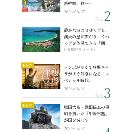
。
新幹線、ロー…
2026/08/07
No.
静かな波のせせらぎと、
満天の星が広がり、くつ
ろぎを体感できる『西表
島ホテル by...
PR(星野リゾート)
。
NEW
テンポが良くて登場キャ
ラがすぐ好きになる！ス
ペシャル時代…
2026/08/02
No.
NEW
戦国大名・武田信玄の事
績を描いた『甲陽軍鑑』
が国を滅ぼす…
2026/08/02