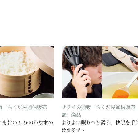
販「らくだ屋通信販売
サライの通販「らくだ屋通信販売
部」商品
ても旨い！ ほのかな木の
よりよい眠りへと誘う、快眠を手
けするア…