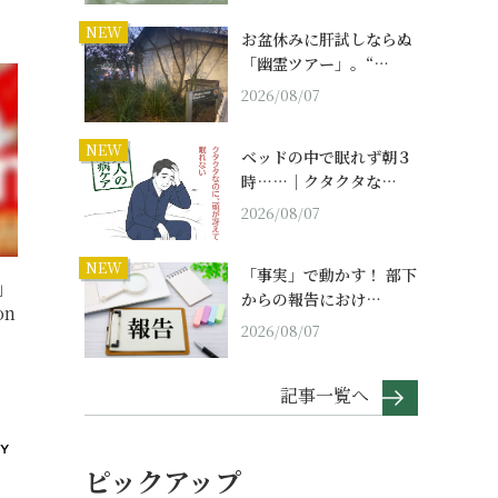
NEW
お盆休みに肝試しならぬ
「幽霊ツアー」。“…
2026/08/07
NEW
ベッドの中で眠れず朝３
時……｜クタクタな…
2026/08/07
NEW
「事実」で動かす！ 部下
」
からの報告におけ…
on
2026/08/07
記事一覧へ
ピックアップ