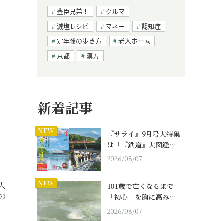
豊臣兄弟！
クルマ
減塩レシピ
マネー
認知症
定年後の歩き方
老人ホーム
京都
漢方
新着記事
NEW
『サライ』9月号大特集
は「『鉄道』大図鑑…
2026/08/07
NEW
大
101歳で亡くなるまで
の
「初心」を胸に高み…
2026/08/07