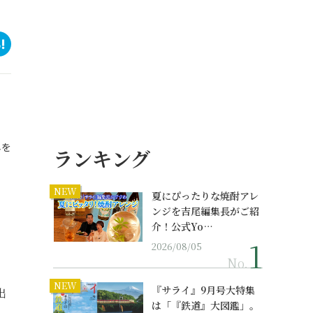
ネを
ランキング
NEW
夏にぴったりな焼酎アレ
ンジを吉尾編集長がご紹
介！公式Yo…
2026/08/05
No.
NEW
『サライ』9月号大特集
出
は「『鉄道』大図鑑」。