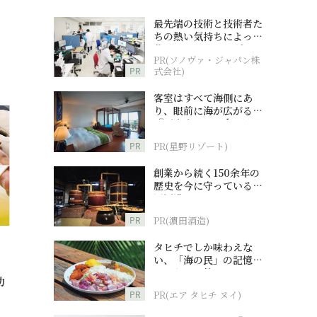
最先端の技術と技術者た
ちの熱い気持ちによって
作られているオーダーメ
PR(ソノヴァ・ジャパン株
イド補聴器
PR
式会社)
客室はすべて海側にあ
り、眼前に海が広がる
『西表島ホテル by 星野
リゾート』
PR
PR(星野リゾート)
創業から続く150余年の
歴史を今に守っている濵
田酒造
PR
PR(濵田酒造)
タヒチでしか味わえな
い、「海の民」の記憶へ
とつながる旅
助
PR
PR(エア タヒチ ヌイ)